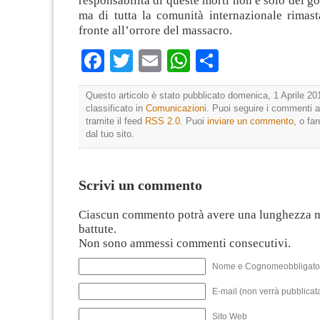
responsabilità di queste morti non è solo del go
ma di tutta la comunità internazionale rimast
fronte all’orrore del massacro.
Facebook
Twitter
Email
WhatsApp
Condividi
Questo articolo è stato pubblicato domenica, 1 Aprile 20
classificato in
Comunicazioni
. Puoi seguire i commenti a
tramite il feed
RSS 2.0
. Puoi
inviare un commento
, o fa
dal tuo sito.
Scrivi un commento
Ciascun commento potrà avere una lunghezza 
battute.
Non sono ammessi commenti consecutivi.
Nome e Cognomeobbligato
E-mail (non verrà pubblicata
Sito Web