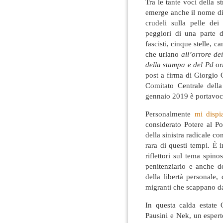
Tra le tante voci della s
emerge anche il nome di
crudeli sulla pelle dei
peggiori di una parte d
fascisti, cinque stelle, can
che urlano
all’orrore de
della stampa e del Pd
or
post a firma di Giorgio 
Comitato Centrale dell
gennaio 2019 è portavoce
Personalmente
mi dispi
considerato Potere al P
della sinistra radicale co
rara di questi tempi. È 
riflettori sul tema spin
penitenziario e anche d
della libertà personale,
migranti che scappano d
In questa calda estate
Pausini e Nek, un esperto