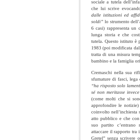
sociale a tutela dell’in
che lui scrive evocan
dalle istituzioni ed aff
soldi”
lo strumento dell’
6 casi) rappresenta un
lunga storia e che cost
tutela. Questo istituto è 
1983 (poi modificata dal
tratta di una misura tem
bambino e la famiglia ori
Cremaschi nella sua rif
sfumature di fasci, lega 
“ha risposto solo lament
sé non meritasse invece
(come molti che si sono 
approfondire le notizie)
coinvolto nell’inchiesta 
atto pubblico e che con g
suo partito c’entrano 
attaccare il rapporto tr
Gretel” senza scrivere o