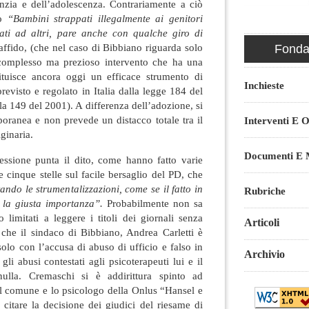
fanzia e dell’adolescenza. Contrariamente a ciò
do
“Bambini strappati illegalmente ai genitori
idati ad altri, pare anche con qualche giro di
affido, (che nel caso di Bibbiano riguarda solo
Fondaz
 complesso ma prezioso intervento che ha una
ituisce ancora oggi un efficace strumento di
Inchieste
previsto e regolato in Italia dalla legge 184 del
la 149 del 2001). A differenza dell’adozione, si
poranea e non prevede un distacco totale tra il
Interventi E O
ginaria.
Documenti E M
lessione punta il dito, come hanno fatto varie
e cinque stelle sul facile bersaglio del PD, che
ando le strumentalizzazioni, come se il fatto in
Rubriche
 la giusta importanza”.
Probabilmente non sa
limitati a leggere i titoli dei giornali senza
Articoli
 che il sindaco di Bibbiano, Andrea Carletti è
solo con l’accusa di abuso di ufficio e falso in
Archivio
li abusi contestati agli psicoterapeuti lui e il
nulla. Cremaschi si è addirittura spinto ad
a il comune e lo psicologo della Onlus “Hansel e
 citare la decisione dei giudici del riesame di