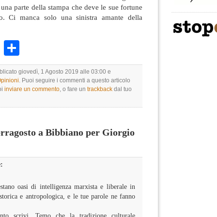
 una parte della stampa che deve le sue fortune
io. Ci manca solo una sinistra amante della
k
r
ail
WhatsApp
Condividi
blicato giovedì, 1 Agosto 2019 alle 03:00 e
Opinioni
. Puoi seguire i commenti a questo articolo
oi
inviare un commento
, o fare un
trackback
dal tuo
rragosto a Bibbiano per Giorgio
:
tano oasi di intelligenza marxista e liberale in
storica e antropologica, e le tue parole ne fanno
nto scrivi. Temo che la tradizione culturale