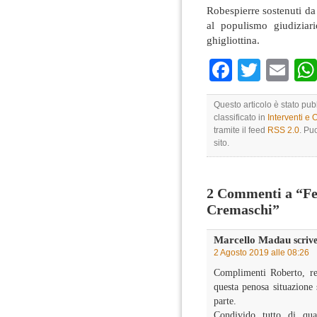
Robespierre sostenuti da
al populismo giudiziar
ghigliottina.
Faceboo
Twitte
Em
Questo articolo è stato pub
classificato in
Interventi e 
tramite il feed
RSS 2.0
. Pu
sito.
2 Commenti a “Fe
Cremaschi”
Marcello Madau
scrive
2 Agosto 2019 alle 08:26
Complimenti Roberto, res
questa penosa situazione 
parte.
Condivido tutto di qua