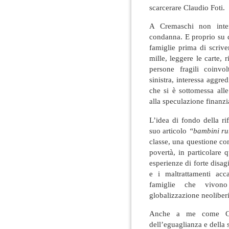
scarcerare Claudio Foti.
A Cremaschi non inter
condanna. E proprio su 
famiglie prima di scrive
mille, leggere le carte, ri
persone fragili coinvo
sinistra, interessa aggred
che si è sottomessa all
alla speculazione finanzi
L’idea di fondo della ri
suo articolo
“bambini ru
classe, una questione co
povertà, in particolare 
esperienze di forte disag
e i maltrattamenti acc
famiglie che vivono
globalizzazione neoliberi
Anche a me come Cre
dell’eguaglianza e della