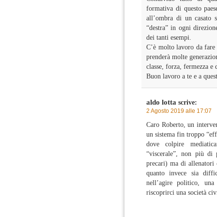
formativa di questo paese
all’ombra di un casato s
“destra” in ogni direzio
dei tanti esempi.
C’è molto lavoro da fare p
prenderà molte generazioni
classe, forza, fermezza e 
Buon lavoro a te e a ques
aldo lotta
scrive:
2 Agosto 2019 alle 17:07
Caro Roberto, un interve
un sistema fin troppo “ef
dove colpire mediatic
“viscerale”, non più di 
precari) ma di allenatori 
quanto invece sia diffic
nell’agire politico, una
riscoprirci una società ci