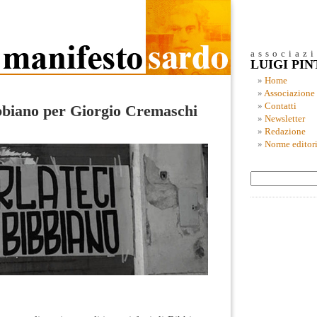
associaz
LUIGI PI
Home
Associazione
Contatti
bbiano per Giorgio Cremaschi
Newsletter
Redazione
Norme editori