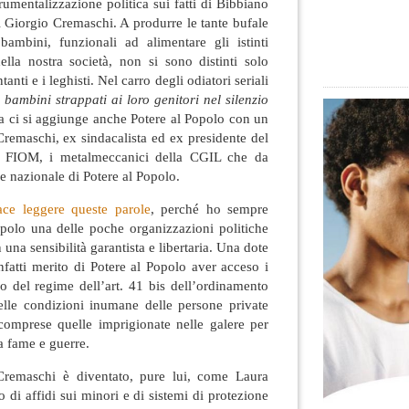
trumentalizzazione politica sui fatti di Bibbiano
 Giorgio Cremaschi. A produrre le tante bufale
 bambini, funzionali ad alimentare gli istinti
ella nostra società, non si sono distinti solo
tanti e i leghisti
. Nel carro degli odiatori seriali
i bambini strappati ai loro genitori nel silenzio
a ci si aggiunge anche Potere al Popolo con un
Cremaschi, ex sindacalista ed ex presidente del
a FIOM, i metalmeccanici della CGIL che da
 nazionale di Potere al Popolo.
ace leggere queste parole
, perché ho sempre
opolo una delle poche organizzazioni politiche
n una sensibilità garantista e libertaria. Una dote
infatti merito di Potere al Popolo aver acceso i
oso del regime dell’art. 41 bis dell’ordinamento
elle condizioni inumane delle persone private
 comprese quelle imprigionate nelle galere per
a fame e guerre.
 Cremaschi è diventato, pure lui, come Laura
 di affidi sui minori e di sistemi di protezione