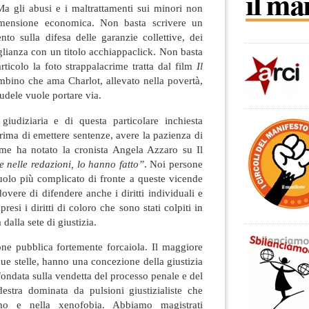
Ma gli abusi e i maltrattamenti sui minori non
imensione economica. Non basta scrivere un
nto sulla difesa delle garanzie collettive, dei
uaglianza con un titolo acchiappaclick. Non basta
ticolo la foto strappalacrime tratta dal film
Il
ambino che ama Charlot, allevato nella povertà,
rudele vuole portare via.
giudiziaria e di questa particolare inchiesta
prima di emettere sentenze, avere la pazienza di
ome ha notato la cronista Angela Azzaro su Il
e nelle redazioni, lo hanno fatto”
. Noi persone
uolo più complicato di fronte a queste vicende
overe di difendere anche i diritti individuali e
resi i diritti di coloro che sono stati colpiti in
dalla sete di giustizia.
e pubblica fortemente forcaiola. Il maggiore
que stelle, hanno una concezione della giustizia
 fondata sulla vendetta del processo penale e del
stra dominata da pulsioni giustizialiste che
mo e nella xenofobia. Abbiamo magistrati