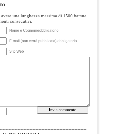
to
avere una lunghezza massima di 1500 battute.
nti consecutivi.
Nome e Cognomeobbligatorio
E-mail (non verrà pubblicata) obbligatorio
Sito Web
----------------------------------------------------------