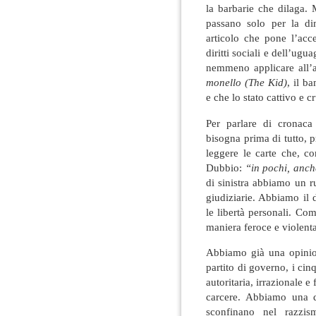
la barbarie che dilaga. 
passano solo per la d
articolo che pone l’acce
diritti sociali e dell’ug
nemmeno applicare all’ar
monello (The Kid)
, il b
e che lo stato cattivo e c
Per parlare di cronaca 
bisogna prima di tutto, 
leggere le carte che, c
Dubbio:
“in pochi, anch
di sinistra abbiamo un r
giudiziarie. Abbiamo il d
le libertà personali. Comp
maniera feroce e violenta 
Abbiamo già una opinion
partito di governo, i cin
autoritaria, irrazionale e
carcere. Abbiamo una de
sconfinano nel razzis