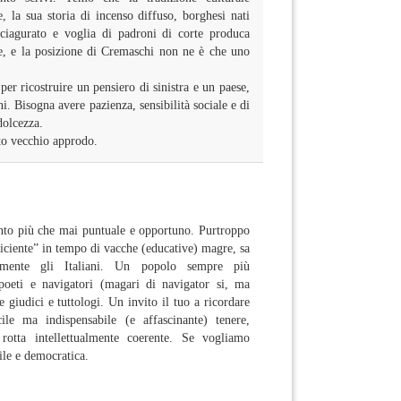
, la sua storia di incenso diffuso, borghesi nati
ciagurato e voglia di padroni di corte produca
ne, e la posizione di Cremaschi non ne è che uno
er ricostruire un pensiero di sinistra e un paese,
. Bisogna avere pazienza, sensibilità sociale e di
dolcezza.
to vecchio approdo.
nto più che mai puntuale e opportuno. Purtroppo
ficiente” in tempo di vacche (educative) magre, sa
amente gli Italiani. Un popolo sempre più
poeti e navigatori (magari di navigator si, ma
e giudici e tuttologi. Un invito il tuo a ricordare
ile ma indispensabile (e affascinante) tenere,
 rotta intellettualmente coerente. Se vogliamo
vile e democratica.