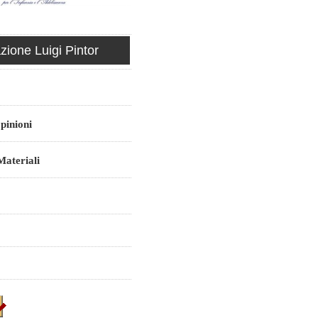
ione Luigi Pintor
pinioni
ateriali