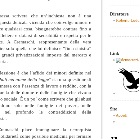
Direttore
essa scrivere che un’inchiesta non è una
Roberto Lod
questa delicata vicenda che coinvolge minori e
re qualsiasi cosa, bisognerebbe contare fino a
flettere e dotarsi di sensibilità e rispetto per le
lte. A Cremaschi, rappresentante della vera
ire solo quella che lui definisce “finta sinistra”
Link
e grandi privatizzazioni imposte dal mercato e
aria.
flessione è che l’affido dei minori definito nel
bati nel nome della legge
” sia una questione di
nnessa con l’assenza di lavoro e reddito, con la
quella delle donne e delle famiglie che vivono
io sociale. È un po’ come scrivere che gli abusi
adono solo nelle famiglie dei poveri, nelle
Sito
 nel profondo le contraddizioni della
Accedi
sta.
maschi piace immaginare la riconquista
 solidarietà come possibile medicina per fermare