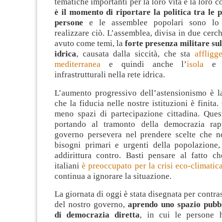
tematiche importanti per la loro vita e la loro 
è il momento di riportare la politica tra le 
persone
e le assemblee popolari sono lo 
realizzare ciò. L’assemblea, divisa in due cerch
avuto come temi, la
forte presenza militare sul
idrica
, causata dalla siccità, che sta
affligg
mediterranea
e quindi anche l’
isola
e d
infrastrutturali nella rete idrica.
L’aumento progressivo dell’astensionismo è l
che la fiducia nelle nostre istituzioni è finita
meno spazi di partecipazione cittadina. Ques
portando al tramonto della democrazia rapp
governo persevera nel prendere scelte che n
bisogni primari e urgenti della popolazion
addirittura contro. Basti pensare al fatto c
italiani
è preoccupato per la crisi eco-climatic
continua a ignorare la situazione.
La giornata di oggi è stata disegnata per contra
del nostro governo,
aprendo uno spazio pubbl
di democrazia diretta
, in cui le persone 