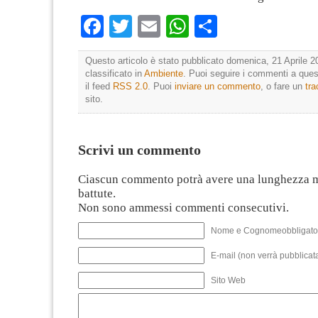
Facebook
Twitter
Email
WhatsApp
Condividi
Questo articolo è stato pubblicato domenica, 21 Aprile 2
classificato in
Ambiente
. Puoi seguire i commenti a quest
il feed
RSS 2.0
. Puoi
inviare un commento
, o fare un
tr
sito.
Scrivi un commento
Ciascun commento potrà avere una lunghezza 
battute.
Non sono ammessi commenti consecutivi.
Nome e Cognomeobbligato
E-mail (non verrà pubblicata
Sito Web