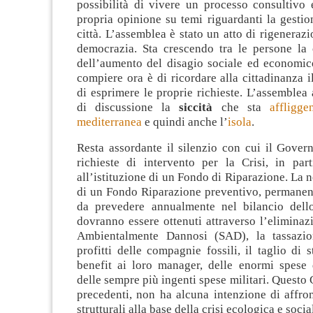
possibilità di vivere un processo consultivo 
propria opinione su temi riguardanti la gestio
città. L’assemblea è stato un atto di rigenerazi
democrazia. Sta crescendo tra le persone la
dell’aumento del disagio sociale ed economico
compiere ora è di ricordare alla cittadinanza i
di esprimere le proprie richieste. L’assemble
di discussione la
siccità
che sta
affligg
mediterranea
e quindi anche l’
isola
.
Resta assordante il silenzio con cui il Gover
richieste di intervento per la Crisi, in part
all’istituzione di un Fondo di Riparazione. La n
di un Fondo Riparazione preventivo, permanent
da prevedere annualmente nel bilancio dello
dovranno essere ottenuti attraverso l’eliminaz
Ambientalmente Dannosi (SAD), la tassazion
profitti delle compagnie fossili, il taglio di 
benefit ai loro manager, delle enormi spese d
delle sempre più ingenti spese militari. Questo
precedenti, non ha alcuna intenzione di affro
strutturali alla base della crisi ecologica e socia