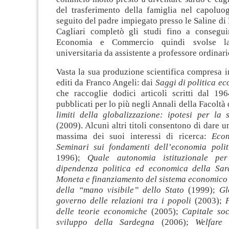
del trasferimento della famiglia nel capoluog
seguito del padre impiegato presso le Saline di
Cagliari completò gli studi fino a consegui
Economia e Commercio quindi svolse la
universitaria da assistente a professore ordinari
Vasta la sua produzione scientifica compresa i
editi da Franco Angeli: dai
Saggi di politica e
che raccoglie dodici articoli scritti dal 19
pubblicati per lo più negli Annali della Facolt
limiti della globalizzazione: ipotesi per la 
(2009). Alcuni altri titoli consentono di dare u
massima dei suoi interessi di ricerca:
Econ
Seminari sui fondamenti dell’economia polit
1996);
Quale autonomia istituzionale pe
dipendenza politica ed economica della Sa
Moneta e finanziamento del sistema economico
della “mano visibile” dello Stato
(1999);
Gl
governo delle relazioni tra i popoli
(2003);
P
delle teorie economiche
(2005);
Capitale soc
sviluppo della Sardegna
(2006);
Welfare S