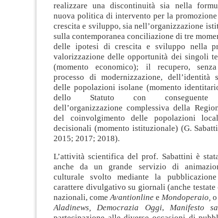
realizzare una discontinuità sia nella form
nuova politica di intervento per la promozione
crescita e sviluppo, sia nell’organizzazione ist
sulla contemporanea conciliazione di tre momenti
delle ipotesi di crescita e sviluppo nella pr
valorizzazione delle opportunità dei singoli ter
(momento economico); il recupero, senza
processo di modernizzazione, dell’identità st
delle popolazioni isolane (momento identitario)
dello Statuto con conseguente ar
dell’organizzazione complessiva della Regi
del coinvolgimento delle popolazioni local
decisionali (momento istituzionale) (G. Sabatt
2015; 2017; 2018).
L’attività scientifica del prof. Sabattini è st
anche da un grande servizio di animazio
culturale svolto mediante la pubblicazione
carattere divulgativo su giornali (anche testate 
nazionali, come
Avantionline
e
Mondoperaio,
o 
Aladinews, Democrazia Oggi
,
Manifesto sa
partecipazione alle diverse occasioni di pubb