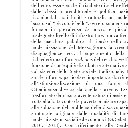
dell’euro; essa è anche il risultato di scelte effe
dalle classi imprenditoriale e politica naz
riconducibili noti limiti strutturali: un mod
basato sul “piccolo è bello”, ovvero su una stru
formata in prevalenza da micro e piccol
inadeguato livello di infrastrutture, un catti
della macchina pubblica, il ritardo nello s
modernizzazione del Mezzogiorno, la cresci
disuguaglianze, ecc. Il superamento della 
richiederà una riforma
ab imis
del vecchio welfa
funzione di un’equità distributiva alternativa a
col sistema dello Stato sociale tradizionale.
simile riforma, particolare importanza dovrà 
all’istituzionalizzazione di una forma 
Cittadinanza diversa da quella corrente. Es
trasformato da misura avente natura di assisten
volta alla lotta contro la povertà, a misura capa
alla soluzione del problema della disoccupazi
strutturale originata dalle modalità di fu
moderni sistemi sociali ed economici (G. Sabatt
2016; 2018). Con riferimento alla Sarde