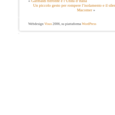
«
Garibaldi bifronte e l’Unità d’Italia
Un piccolo gesto per rompere l’isolamento e il sile
Macomer
»
Webdesign
Visus
2006, su piattaforma
WordPress