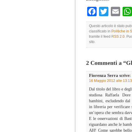
Faceboo
Twitte
Em
Questo articolo è stato pu
classificato in
Politiche in
tramite il feed
RSS 2.0
. Pu
sito.
2 Commenti a “Gl
Fiorenza Serra
scrive:
16 Maggio 2012 alle 13:13
Dal titolo del libro e degl
studiosa Raffaela Dore
bambini, escludendo dal
in libreria per verificare
un’opera che sembra davve
E le osservazioni di Bas
riguardano anche le bamb
AH! Come sarebbe bello s