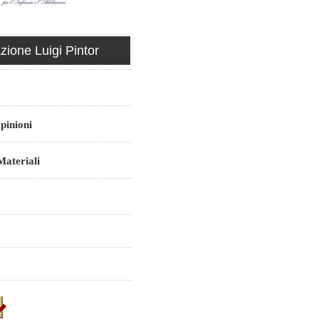
ione Luigi Pintor
pinioni
ateriali