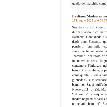
quello del maschile come
Bastiana Madau
scrive
17 Maggio 2012 alle 08:55
Suscitare curiosità con u
di più quando in chi ne fru
Raffaella Dore diede all
degli anni Sessanta, qu
pensiero femminile er
visibilmente connotate dal
“bambino” del titolo prin
intendersi in senso ling
contempla l’infanzia nel
bambini e bambine, a part
come questa: «Pesa a ball
gunnedda / e muccadores
bambino. Saggi sull’educa
Nuoro 2011, p. 25). Ma c
“differenza”, allorquand
inedita negli studi sardi) 
o due volte bambini”. Buo