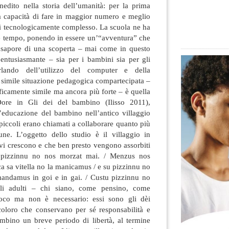
nedito nella storia dell’umanità: per la prima
a capacità di fare in maggior numero e meglio
di tecnologicamente complesso. La
scuola ne ha
he tempo, ponendo in essere un’“avventura” che
 sapore di una scoperta – mai come in questo
entusiasmante – sia per i bambini sia per gli
rlando dell’utilizzo del computer e della
 simile situazione pedagogica compartecipata –
oficamente simile ma ancora più forte – è quella
Dore in Gli dei del bambino (Ilisso 2011),
l’educazione del bambino nell’antico villaggio
 piccoli erano chiamati a collaborare quanto più
une. L’oggetto dello studio è il villaggio in
vi crescono e che ben presto vengono assorbiti
u pizzinnu no nos morzat mai. / Menzus nos
ca sa vitella no la manicamus / e su pizzinnu no
andamus in goi e in gai. / Custu pizzinnu no
li adulti – chi siano, come pensino, come
oco ma non è necessario: essi sono gli dèi
 coloro che conservano per sé responsabilità e
mbino un breve periodo di libertà, al termine