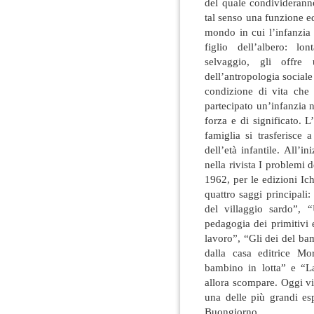
del quale condivideranno
tal senso una funzione ed
mondo in cui l’infanzia 
figlio dell’albero: lo
selvaggio, gli offre
dell’antropologia sociale
condizione di vita che
partecipato un’infanzia no
forza e di significato. 
famiglia si trasferisce
dell’età infantile. All’i
nella rivista I problemi d
1962, per le edizioni Ic
quattro saggi principali
del villaggio sardo”, 
pedagogia dei primitivi 
lavoro”, “Gli dei del ba
dalla casa editrice Mo
bambino in lotta” e “La
allora scompare. Oggi vi
una delle più grandi esp
Buongiorno.