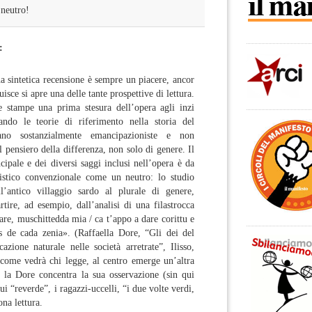
 neutro!
:
na sintetica recensione è sempre un piacere, ancor
isce si apre una delle tante prospettive di lettura.
e stampe una prima stesura dell’opera agli inzi
ando le teorie di riferimento nella storia del
ano sostanzialmente emancipazioniste e non
 pensiero della differenza, non solo di genere. Il
cipale e dei diversi saggi inclusi nell’opera è da
uistico convenzionale come un neutro: lo studio
l’antico villaggio sardo al plurale di genere,
ire, ad esempio, dall’analisi di una filastrocca
are, muschittedda mia / ca t’appo a dare corittu e
 de cada zenia». (Raffaella Dore, “Gli dei del
zione naturale nelle società arretrate”, Ilisso,
ome vedrà chi legge, al centro emerge un’altra
o la Dore concentra la sua osservazione (sin qui
sui “reverde”, i ragazzi-uccelli, “i due volte verdi,
na lettura.