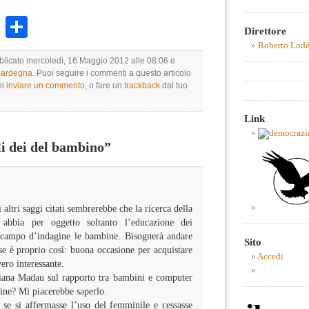
k
r
ail
WhatsApp
Condividi
Direttore
Roberto Lod
bblicato mercoledì, 16 Maggio 2012 alle 08:06 e
 Sardegna
. Puoi seguire i commenti a questo articolo
oi
inviare un commento
, o fare un
trackback
dal tuo
Link
i dei del bambino”
i altri saggi citati sembrerebbe che la ricerca della
 abbia per oggetto soltanto l’educazione dei
 campo d’indagine le bambine. Bisognerà andare
Sito
 se è proprio così: buona occasione per acquistare
Accedi
ro interessante.
tiana Madau sul rapporto tra bambini e computer
ine? Mi piacerebbe saperlo.
e si affermasse l’uso del femminile e cessasse