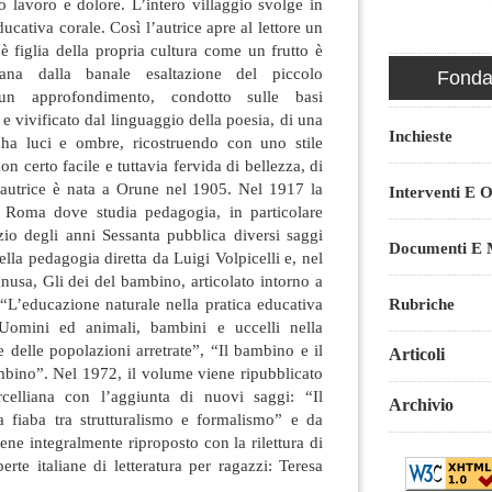
 lavoro e dolore. L’intero villaggio svolge in
ucativa corale. Così l’autrice apre al lettore un
è figlia della propria cultura come un frutto è
ntana dalla banale esaltazione del piccolo
Fondaz
 un approfondimento, condotto sulle basi
 e vivificato dal linguaggio della poesia, di una
Inchieste
 ha luci e ombre, ricostruendo con uno stile
n certo facile e tuttavia fervida di bellezza, di
L’autrice è nata a Orune nel 1905. Nel 1917 la
Interventi E O
 a Roma dove studia pedagogia, in particolare
nizio degli anni Sessanta pubblica diversi saggi
Documenti E M
ella pedagogia diretta da Luigi Volpicelli e, nel
hnusa, Gli dei del bambino, articolato intorno a
Rubriche
: “L’educazione naturale nella pratica educativa
“Uomini ed animali, bambini e uccelli nella
e delle popolazioni arretrate”, “Il bambino e il
Articoli
mbino”. Nel 1972, il volume viene ripubblicato
rcelliana con l’aggiunta di nuovi saggi: “Il
Archivio
 fiaba tra strutturalismo e formalismo” e da
ene integralmente riproposto con la rilettura di
erte italiane di letteratura per ragazzi: Teresa