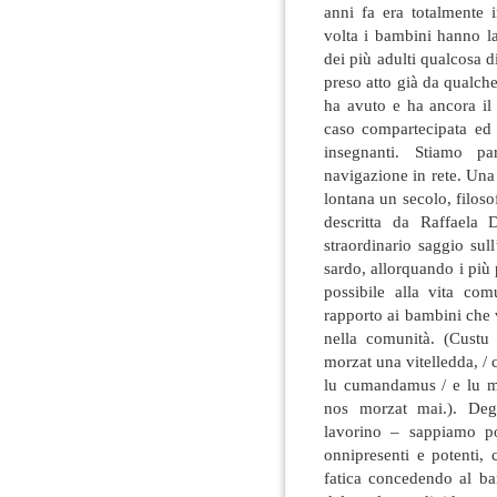
anni fa era totalmente i
volta i bambini hanno l
dei più adulti qualcosa 
preso atto già da qualc
ha avuto e ha ancora il
caso compartecipata ed 
insegnanti. Stiamo pa
navigazione in rete. Una
lontana un secolo, filos
descritta da Raffaela 
straordinario saggio sul
sardo, allorquando i più
possibile alla vita com
rapporto ai bambini che 
nella comunità. (Cust
morzat una vitelledda, / 
lu cumandamus / e lu m
nos morzat mai.). Deg
lavorino – sappiamo p
onnipresenti e potenti,
fatica concedendo al ba