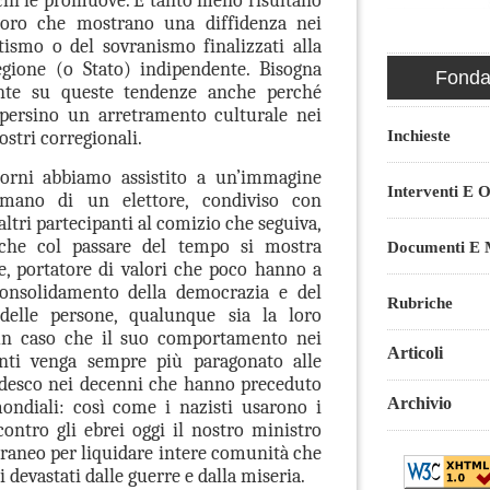
 chi le promuove. E tanto meno risultano
loro che mostrano una diffidenza nei
tismo o del sovranismo finalizzati alla
gione (o Stato) indipendente. Bisogna
Fondaz
ente su queste tendenze anche perché
 persino un arretramento culturale nei
Inchieste
stri corregionali.
iorni abbiamo assistito a un’immagine
Interventi E O
iamano di un elettore, condiviso con
tri partecipanti al comizio che seguiva,
che col passare del tempo si mostra
Documenti E M
, portatore di valori che poco hanno a
onsolidamento della democrazia e del
Rubriche
i delle persone, qualunque sia la loro
un caso che il suo comportamento nei
Articoli
nti venga sempre più paragonato alle
edesco nei decenni che hanno preceduto
Archivio
ondiali: così come i nazisti usarono i
ontro gli ebrei oggi il nostro ministro
rraneo per liquidare intere comunità che
 devastati dalle guerre e dalla miseria.