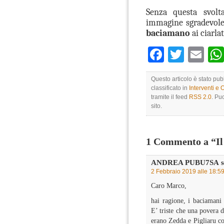
Senza questa svolt
immagine sgradevole 
baciamano
ai ciarla
Faceboo
Twitte
Em
Questo articolo è stato pub
classificato in
Interventi e 
tramite il feed
RSS 2.0
. Pu
sito.
1 Commento a “Il
ANDREA PUBU7SA
s
2 Febbraio 2019 alle 18:5
Caro Marco,
hai ragione, i baciamani 
E’ triste che una povera 
erano Zedda e Pigliaru co