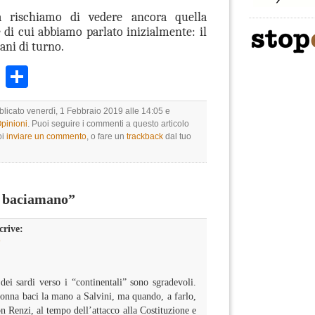
a rischiamo di vedere ancora quella
di cui abbiamo parlato inizialmente: il
tani di turno.
k
r
ail
WhatsApp
Condividi
blicato venerdì, 1 Febbraio 2019 alle 14:05 e
Opinioni
. Puoi seguire i commenti a questo articolo
oi
inviare un commento
, o fare un
trackback
dal tuo
 baciamano”
crive:
9
dei sardi verso i “continentali” sono sgradevoli.
donna baci la mano a Salvini, ma quando, a farlo,
n Renzi, al tempo dell’attacco alla Costituzione e