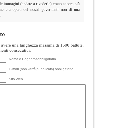
 le immagini (andate a rivederle) erano ancora più
one era opera dei nostri governanti non di una
.
to
avere una lunghezza massima di 1500 battute.
nti consecutivi.
Nome e Cognomeobbligatorio
E-mail (non verrà pubblicata) obbligatorio
Sito Web