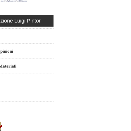
ione Luigi Pintor
pinioni
ateriali