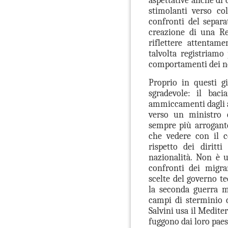
aspettative anche di
stimolanti verso co
confronti del separa
creazione di una Re
riflettere attentam
talvolta registriamo
comportamenti dei no
Proprio in questi g
sgradevole: il bac
ammiccamenti dagli al
verso un ministro 
sempre più arrogante
che vedere con il c
rispetto dei diritt
nazionalità. Non è 
confronti dei migra
scelte del governo t
la seconda guerra m
campi di sterminio c
Salvini usa il Medite
fuggono dai loro paesi