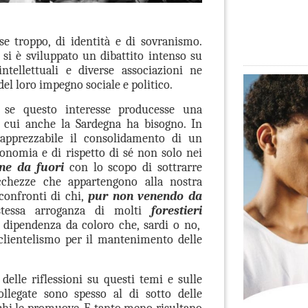
se troppo, di identità e di sovranismo.
 si è sviluppato un dibattito intenso su
ntellettuali e diverse associazioni ne
del loro impegno sociale e politico.
 se questo interesse producesse una
i cui anche la Sardegna ha bisogno. In
 apprezzabile il consolidamento di un
onomia e di rispetto di sé non solo nei
ene da fuori
con lo scopo di sottrarre
cchezze che appartengono alla nostra
confronti di chi,
pur non venendo da
stessa arroganza di molti
forestieri
 dipendenza da coloro che, sardi o no,
 clientelismo per il mantenimento delle
 delle riflessioni su questi temi e sulle
ollegate sono spesso al di sotto delle