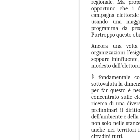
regionale. Ma prop
opportuno che i di
campagna elettorale 
usando una maggior
programma da prese
Purtroppo questo obie
Ancora una volta
organizzazioni l’esig
seppure ininfluente,
modesto dall’elettora
È fondamentale co
sottovaluta la dimen
per far questo è ne
concentrato sulle el
ricerca di una diver
preliminari il diritt
dell’ambiente e della 
non solo nelle stanz
anche nei territori 
cittadini tutti.