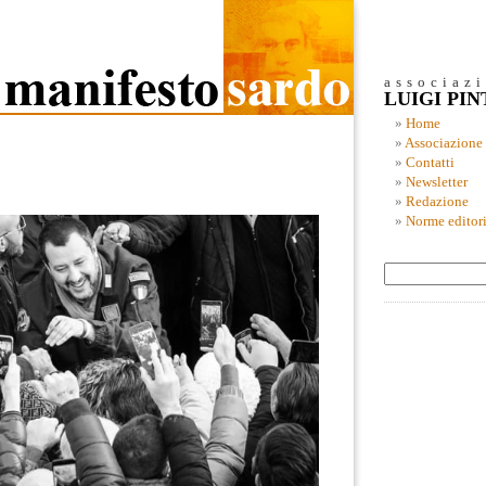
associaz
LUIGI PI
Home
Associazione
Contatti
Newsletter
Redazione
Norme editori