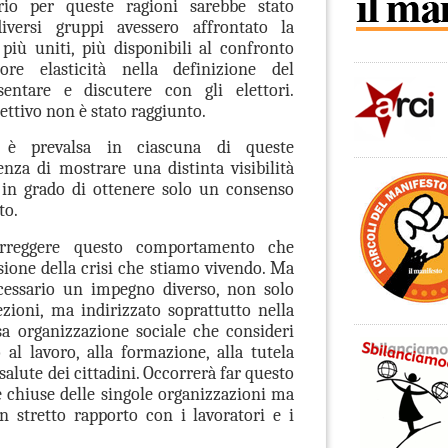
rio per queste ragioni sarebbe stato
versi gruppi avessero affrontato la
più uniti, più disponibili al confronto
e elasticità nella definizione del
ntare e discutere con gli elettori.
ttivo non è stato raggiunto.
 è prevalsa in ciascuna di queste
enza di mostrare una distinta visibilità
 in grado di ottenere solo un consenso
to.
rreggere questo comportamento che
sione della crisi che stiamo vivendo. Ma
cessario un impegno diverso, non solo
ezioni, ma indirizzato soprattutto nella
sa organizzazione sociale che consideri
o al lavoro, alla formazione, alla tutela
salute dei cittadini. Occorrerà far questo
e chiuse delle singole organizzazioni ma
in stretto rapporto con i lavoratori e i