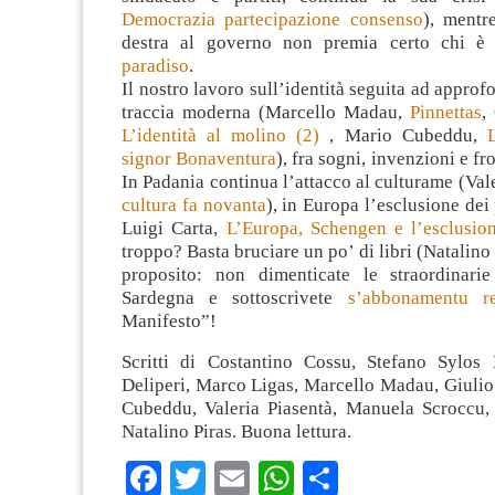
Democrazia partecipazione consenso
), mentr
destra al governo non premia certo chi 
paradiso
.
Il nostro lavoro sull’identità seguita ad approf
traccia moderna (Marcello Madau,
Pinnettas
,
L’identità al molino (2)
, Mario Cubeddu,
signor Bonaventura
), fra sogni, invenzioni e fro
In Padania continua l’attacco al culturame (Val
cultura fa novanta
), in Europa l’esclusione dei
Luigi Carta,
L’Europa, Schengen e l’esclusio
troppo? Basta bruciare un po’ di libri (Natalino
proposito: non dimenticate le straordinarie
Sardegna e sottoscrivete
s’abbonamentu 
Manifesto”!
Scritti di Costantino Cossu, Stefano Sylos 
Deliperi, Marco Ligas, Marcello Madau, Giulio
Cubeddu, Valeria Piasentà, Manuela Scroccu, P
Natalino Piras. Buona lettura.
Facebook
Twitter
Email
WhatsApp
Condividi