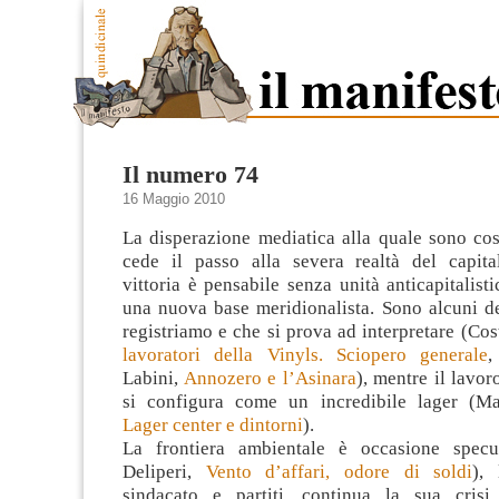
Il numero 74
16 Maggio 2010
La disperazione mediatica alla quale sono cost
cede il passo alla severa realtà del capit
vittoria è pensabile senza unità anticapitalisti
una nuova base meridionalista. Sono alcuni d
registriamo e che si prova ad interpretare (Co
lavoratori della Vinyls. Sciopero generale
,
Labini,
Annozero e l’Asinara
), mentre il lavor
si configura come un incredibile lager (Ma
Lager center e dintorni
).
La frontiera ambientale è occasione specul
Deliperi,
Vento d’affari, odore di soldi
), 
sindacato e partiti, continua la sua crisi