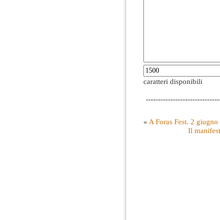
caratteri disponibili
------------------------------
«
A Foras Fest. 2 giugno 
Il manifes