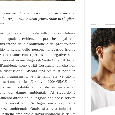
ichiamo il comunicato di sinistra italiana
ola, responsabile della federazione di Cagliari
sid.
rrogatori dell’inchiesta sulla Fluorsid delinea
dal quale si evidenziano pratiche illegali che
mizzazione della produzione e del profitto non
hio la salute delle persone, arrecando inoltre
e circostante con ripercussioni negative sulle
 opera nel vicino stagno di Santa Gilla. Il diritto
ell’ambiente sono diritti Costituzionali che non
n discussione. Ancora una volta si pone in
ell’inquinamento e riteniamo sia venuto il
 seriamente la Direttiva 2004/35/CE del
la responsabilità ambientale in materia di
ione del danno ambientale. Al riguardo è
amento diretto della Regione che possa servire
vuole investire in Sardegna senza seguire le
urezza ambientale. Qualsiasi attività industriale
 rispetto ambientale salvaguardando la salute