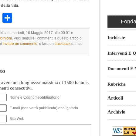
 della vita.
k
r
ail
WhatsApp
Condividi
Fondaz
bblicato martedì, 16 Maggio 2017 alle 00:01 e
Inchieste
Opinioni
. Puoi seguire i commenti a questo articolo
oi
inviare un commento
, o fare un
trackback
dal tuo
Interventi E O
Documenti E M
to
avere una lunghezza massima di 1500 battute.
Rubriche
nti consecutivi.
Nome e Cognomeobbligatorio
Articoli
E-mail (non verrà pubblicata) obbligatorio
Archivio
Sito Web