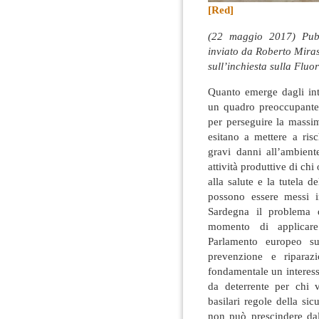
[Red]
(22 maggio 2017) Pubbl
inviato da Roberto Miras
sull’inchiesta sulla Fluor
Quanto emerge dagli inte
un quadro preoccupante 
per perseguire la massi
esitano a mettere a risc
gravi danni all’ambient
attività produttive di chi
alla salute e la tutela d
possono essere messi i
Sardegna il problema d
momento di applicare
Parlamento europeo sul
prevenzione e riparaz
fondamentale un interess
da deterrente per chi 
basilari regole della sic
non può prescindere dal