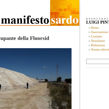
associaz
LUIGI PI
Home
Associazione
Contatti
upante della Fluorsid
Newsletter
Redazione
Norme editori