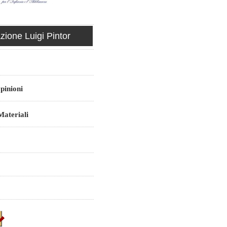
ione Luigi Pintor
pinioni
ateriali