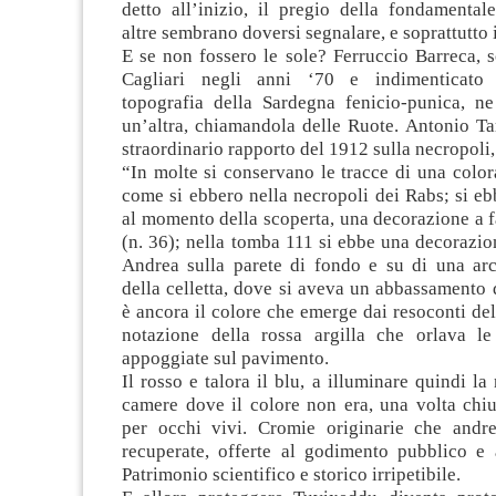
detto all’inizio, il pregio della fondamental
altre sembrano doversi segnalare, e soprattutto 
E se non fossero le sole? Ferruccio Barreca, 
Cagliari negli anni ‘70 e indimenticato 
topografia della Sardegna fenicio-punica, n
un’altra, chiamandola delle Ruote. Antonio Ta
straordinario rapporto del 1912 sulla necropoli,
“In molte si conservano le tracce di una color
come si ebbero nella necropoli dei Rabs; si eb
al momento della scoperta, una decorazione a f
(n. 36); nella tomba 111 si ebbe una decorazio
Andrea sulla parete di fondo e su di una arc
della celletta, dove si aveva un abbassamento d
è ancora il colore che emerge dai resoconti del
notazione della rossa argilla che orlava le
appoggiate sul pavimento.
Il rosso e talora il blu, a illuminare quindi la 
camere dove il colore non era, una volta chiu
per occhi vivi. Cromie originarie che andr
recuperate, offerte al godimento pubblico e a
Patrimonio scientifico e storico irripetibile.