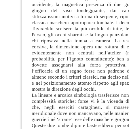
occidente, la magnetica presenza di due go
ghigno del viso tondeggiante, dai cap
stilizzatissimi motivi a forma di serpente, ripo
classica maschera apotropaica tombale. I deco
Tuvixeddu scelsero la più orribile di tutte, l
Perseo, gli occhi sbarrati e la lingua penzolan
chi riposava nella tomba a camera. La res
corsiva, la dimensione opera una rottura di e
evidentemente non centrali nell’atelier 
probabilità, per l’ignoto committente): ben a
dovette assegnarsi alla forza protettiva,
l’efficacia di un segno forse non padrone de
almeno secondo i criteri classici, ma deciso nel
e nel posizionamento attento rispetto agli spa
mostra la direzione degli occhi.
La lineare e arcaica simbologia trasferisce non
complessità storiche: forse vi è la vicenda d
che, negli eserciti cartaginesi, si mosser
meridionale dove non mancavano, nelle maniere
guerrieri né ‘strane’ rese delle maschere gorgon
Queste due tombe dipinte basterebbero per sot