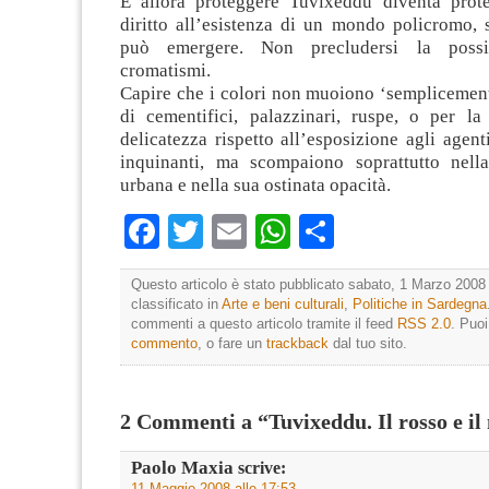
E allora proteggere Tuvixeddu diventa prot
diritto all’esistenza di un mondo policromo, 
può emergere. Non precludersi la possib
cromatismi.
Capire che i colori non muoiono ‘semplicement
di cementifici, palazzinari, ruspe, o per la 
delicatezza rispetto all’esposizione agli agent
inquinanti, ma scompaiono soprattutto nell
urbana e nella sua ostinata opacità.
Facebook
Twitter
Email
WhatsApp
Condividi
Questo articolo è stato pubblicato sabato, 1 Marzo 2008 
classificato in
Arte e beni culturali
,
Politiche in Sardegna
commenti a questo articolo tramite il feed
RSS 2.0
. Puo
commento
, o fare un
trackback
dal tuo sito.
2 Commenti a “Tuvixeddu. Il rosso e il
Paolo Maxia
scrive:
11 Maggio 2008 alle 17:53