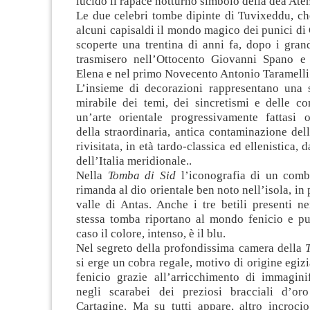
lucido il rapace notturno simbolo della dea Ate
Le due celebri tombe dipinte di Tuvixeddu, ch
alcuni capisaldi il mondo magico dei punici di 
scoperte una trentina di anni fa, dopo i gran
trasmisero nell’Ottocento Giovanni Spano e
Elena e nel primo Novecento Antonio Taramelli
L’insieme di decorazioni rappresentano una 
mirabile dei temi, dei sincretismi e delle co
un’arte orientale progressivamente fattasi o
della straordinaria, antica contaminazione dell
rivisitata, in età tardo-classica ed ellenistica, d
dell’Italia meridionale..
Nella
Tomba di Sid
l’iconografia di un comba
rimanda al dio orientale ben noto nell’isola, in 
valle di Antas. Anche i tre betili presenti ne
stessa tomba riportano al mondo fenicio e pu
caso il colore, intenso, è il blu.
Nel segreto della profondissima camera della
si erge un cobra regale, motivo di origine egiz
fenicio grazie all’arricchimento di immagini
negli scarabei dei preziosi bracciali d’or
Cartagine. Ma su tutti appare, altro incrocio