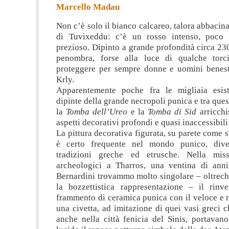
Marcello Madau
Non c’è solo il bianco calcareo, talora abbacina
di Tuvixeddu: c’è un rosso intenso, poco n
prezioso. Dipinto a grande profondità circa 230
penombra, forse alla luce di qualche torci
proteggere per sempre donne e uomini
benest
Krly.
Apparentemente poche fra le migliaia esist
dipinte della grande necropoli punica e tra ques
la
Tomba dell’Ureo
e la
Tomba di Sid
arricchi
aspetti decorativi profondi e quasi inaccessibili
La pittura decorativa figurata, su parete come 
è certo frequente nel mondo punico, dive
tradizioni greche ed etrusche. Nella mis
archeologici a Tharros, una ventina di ann
Bernardini trovammo molto singolare – oltrech
la bozzettistica rappresentazione – il rin
frammento di ceramica punica con il veloce e 
una civetta, ad imitazione di quei vasi greci 
anche nella città fenicia del Sinis, portavan