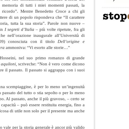
 memoria di tutti i miei momenti passati, la
 ricordo”. Mentre Benedetto Croce a chi gli
attere di un popolo rispondeva che “Il carattere
oria, tutta la sua storia”. Parole non nuove –
 in
I segreti d’Italia
– più volte ripetute, fra gli
he nell’orazione inaugurale all’Università di
9) conosciuta con il titolo
Dell’origine e
ura
ammoniva: “Vi esorto alle storie…”
sseini, nel suo primo romanzo di grande
 aquiloni,
scriveche: “Non è vero come dicono
re il passato. Il passato si aggrappa con i suoi
a scempiaggine, è per lo meno un’ingenuità
ia passato del tutto o stia sepolto o per lo meno
po. Al passato, anche il più gravoso, – certo se
capacità – può essere restituita energia, fino a
lcosa di utile non solo per il presente ma anche
 vale per la storia generale è ancor più valido