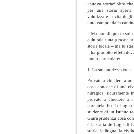
“nuova storia“ oltre che
per una storia aperta 
valorizzare la vita degl
tutto campo: dalla cantina
Ma non di questo solo si
culturale tutta giocata s
storia locale – ma lo stes
– ha prodotto effetti deva
modo particolare:
1. La smemorizzazione.
Provate a chiedere a uno
cosa conosce di una civi
nuragica, sicuramente fr
provate a chiedere a u
parentela fra la lingua
studente di un Istituto t
Giurisprudenza cosa con
è la Carta de Logu di E
storia, la lingua, la civi