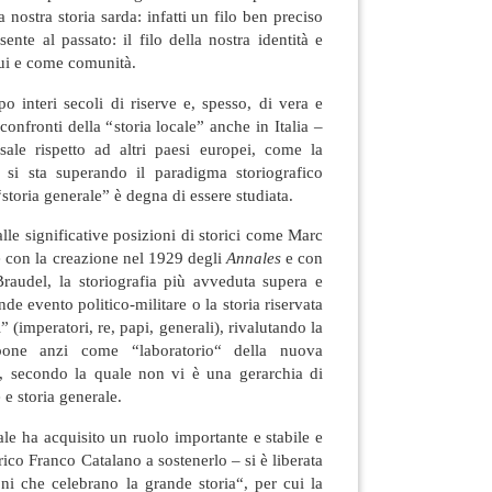
la nostra storia sarda: infatti un filo ben preciso
sente al passato: il filo della nostra identità e
dui e come comunità.
interi secoli di riserve e, spesso, di vera e
confronti della “storia locale” anche in Italia –
ssale rispetto ad altri paesi europei, come la
 si sta superando il paradigma storiografico
“storia generale” è degna di essere studiata.
lle significative posizioni di storici come Marc
 con la creazione nel 1929 degli
Annales
e con
Braudel, la storiografia più avveduta supera e
nde evento politico-militare o la storia riservata
” (imperatori, re, papi, generali), rivalutando la
pone anzi come “laboratorio“ della nuova
a, secondo la quale non vi è una gerarchia di
e e storia generale.
le ha acquisito un ruolo importante e stabile e
orico Franco Catalano a sostenerlo – si è liberata
oni che celebrano la grande storia“, per cui la