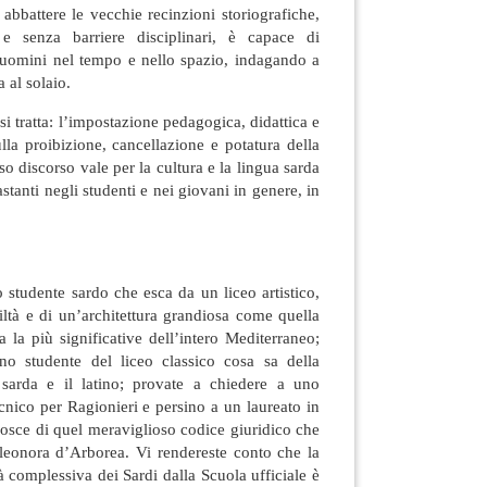
 abbattere le vecchie recinzioni storiografiche,
e senza barriere disciplinari, è capace di
i uomini nel tempo e nello spazio, indagando a
 al solaio.
 tratta: l’impostazione pedagogica, didattica e
ulla proibizione, cancellazione e potatura della
so discorso vale per la cultura e la lingua sarda
stanti negli studenti e nei giovani in genere, in
 studente sardo che esca da un liceo artistico,
ltà e di un’architettura grandiosa come quella
a la più significative dell’intero Mediterraneo;
no studente del liceo classico cosa sa della
 sarda e il latino; provate a chiedere a uno
ecnico per Ragionieri e persino a un laureato in
osce di quel meraviglioso codice giuridico che
leonora d’Arborea. Vi rendereste conto che la
ltà complessiva dei Sardi dalla Scuola ufficiale è