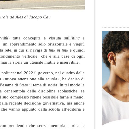
rale ad Ales di Jacopo Cau
iltà) tutta concepita e vissuta sull’
hinc e
 un apprendimento solo orizzontale e viepiù
lla rete, in cui si naviga di
link in link
e quindi
fondimento verticale che è alla base di ogni
ai la storia un utensile inutile e inservibile.
olitica: nel 2022 il governo, nel quadro della
a «nuova attenzione alla scuola», ha deciso di
’esame di Stato il tema di storia. In tal modo la
a cenerentola delle discipline scolastiche, se
el suo complesso ritiene possibile farne a meno,
alla recente decisione governativa, ma anche
i che vanno appunto dalla scuola all’editoria e
mprendendo che senza memoria storica le