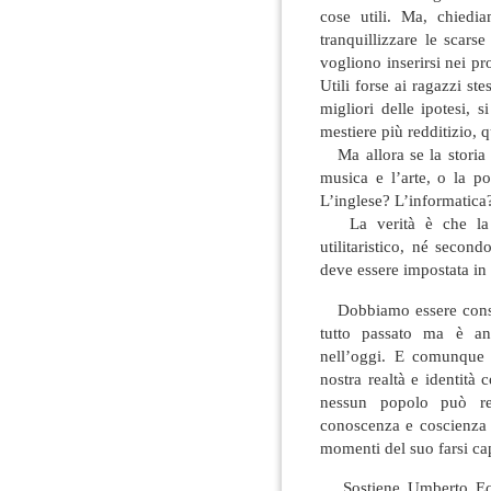
cose utili. Ma, chiedia
tranquillizzare le scars
vogliono inserirsi nei p
Utili forse ai ragazzi st
migliori delle ipotesi, 
mestiere più redditizio, 
Ma allora se la storia è
musica e l’arte, o la po
L’inglese? L’informatica
La verità è che la s
utilitaristico, né seco
deve essere impostata i
Dobbiamo essere consape
tutto passato ma è an
nell’oggi. E comunque l
nostra realtà e identità
nessun popolo può re
conoscenza e coscienza d
momenti del suo farsi cap
Sostiene Umberto Ec