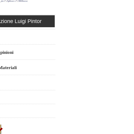
ione Luigi Pintor
pinioni
ateriali