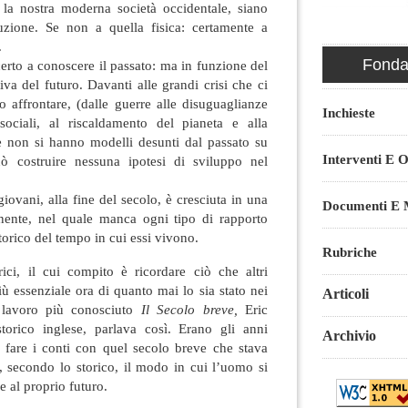
e la nostra moderna società occidentale, siano
ruzione. Se non a quella fisica: certamente a
.
Fondaz
certo a conoscere il passato: ma in funzione del
iva del futuro. Davanti alle grandi crisi che ci
 affrontare, (dalle guerre alle disuguaglianze
Inchieste
e sociali, al riscaldamento del pianeta e alla
se non si hanno modelli desunti dal passato su
Interventi E O
uò costruire nessuna ipotesi di sviluppo nel
vani, alla fine del secolo, è cresciuta in una
Documenti E M
nente, nel quale manca ogni tipo di rapporto
torico del tempo in cui essi vivono.
Rubriche
ci, il cui compito è ricordare ciò che altri
ù essenziale ora di quanto mai lo sia stato nei
Articoli
o lavoro più conosciuto
Il Secolo breve,
Eric
orico inglese, parlava così. Erano gli anni
Archivio
a fare i conti con quel secolo breve che stava
 secondo lo storico, il modo in cui l’uomo si
e al proprio futuro.