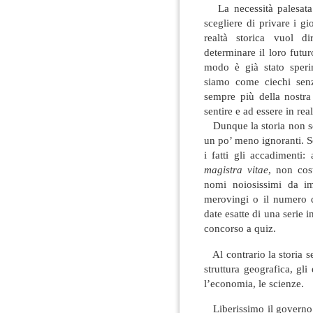
La necessità palesata 
scegliere di privare i gi
realtà storica vuol di
determinare il loro futur
modo è già stato sperim
siamo come ciechi senz
sempre più della nostra 
sentire e ad essere in real
Dunque la storia non ser
un po’ meno ignoranti. Se
i fatti gli accadimenti:
magistra vitae
, non cos
nomi noiosissimi da im
merovingi o il numero d
date esatte di una serie 
concorso a quiz.
Al contrario la storia s
struttura geografica, gli e
l’economia, le scienze.
Liberissimo il governo d