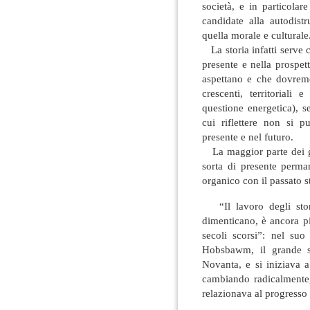
società, e in particolar
candidate alla autodist
quella morale e culturale
La storia infatti serve 
presente e nella prospett
aspettano e che dovremo
crescenti, territoriali 
questione energetica), 
cui riflettere non si p
presente e nel futuro.
La maggior parte dei gio
sorta di presente perma
organico con il passato s
“Il lavoro degli stori
dimenticano, è ancora pi
secoli scorsi”: nel su
Hobsbawm, il grande st
Novanta, e si iniziava 
cambiando radicalmente,
relazionava al progresso 