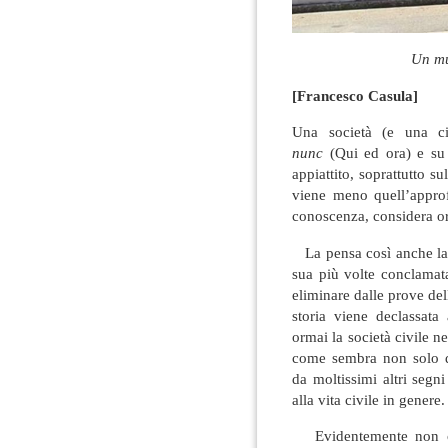
Un mu
[Francesco Casula]
Una società (e una civ
nunc
(Qui ed ora) e su
appiattito, soprattutto su
viene meno quell’appro
conoscenza, considera orm
La pensa così anche la p
sua più volte conclamat
eliminare dalle prove dell
storia viene declassata 
ormai la società civile n
come sembra non solo d
da moltissimi altri segn
alla vita civile in genere.
Evidentemente non co