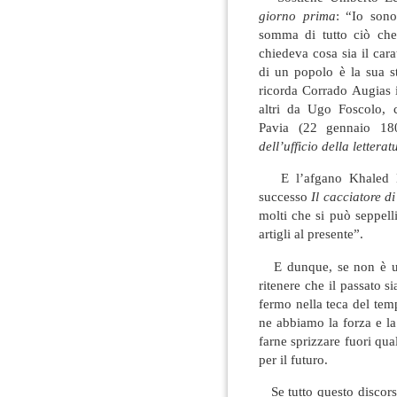
giorno prima
: “Io sono
somma di tutto ciò che
chiedeva cosa sia il car
di un popolo è la sua st
ricorda Corrado Augias
altri da Ugo Foscolo, c
Pavia (22 gennaio 180
dell’ufficio della letterat
E l’afgano Khaled Ho
successo
Il cacciatore di
molti che si può seppelli
artigli al presente”.
E dunque, se non è un
ritenere che il passato s
fermo nella teca del tem
ne abbiamo la forza e la 
farne sprizzare fuori qua
per il futuro.
Se tutto questo discorso