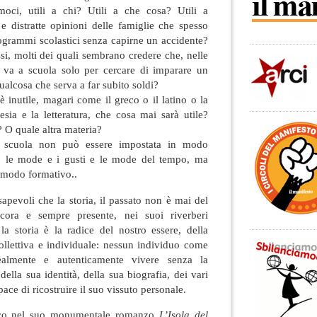
moci, utili a chi? Utili a che cosa? Utili a
e e distratte opinioni delle famiglie che spesso
rogrammi scolastici senza capirne un accidente?
essi, molti dei quali sembrano credere che, nelle
si va a scuola solo per cercare di imparare un
qualcosa che serva a far subito soldi?
 inutile, magari come il greco o il latino o la
esia e la letteratura, che cosa mai sarà utile?
? O quale altra materia?
cuola non può essere impostata in modo
ndo le mode e i gusti e le mode del tempo, ma
n modo formativo..
voli che la storia, il passato non è mai del
cora e sempre presente, nei suoi riverberi
a storia è la radice del nostro essere, della
 collettiva e individuale: nessun individuo come
almente e autenticamente vivere senza la
ella sua identità, della sua biografia, dei vari
ace di ricostruire il suo vissuto personale.
o nel suo monumentale romanzo
L’Isola del