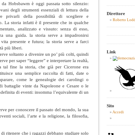
da Hobsbawm è oggi passata sotto silenzio:
ovani degli strumenti essenziali di lettura della
Direttore
re privarli della possibilità di scegliere e
Roberto Lod
o. La storia infatti è il presente che in qualche
entato, analizzato e vissuto: senza di esso,
a una guida. la storia serve a impadronirsi
vita presente e futura; la storia serve a farci
tà più liberi.
Link
ve soltanto a divenire un po’ più colti, quindi
rve per saper “leggere” e interpretare la realtà,
 a tal fine la storia, che già per Cicerone era
tituisce una semplice raccolta di fatti, date o
parare, come le genealogie dei carolingi o
i battaglie vinte da Napoleone e Cesare o le
indefinita di eventi: insomma l’equivalente di un
Sito
erve per conoscere il passato del mondo, la sua
Accedi
venti sociali, l’arte e la religione, la filosofia,
i ritenere che i ragazzi debbano studiare solo