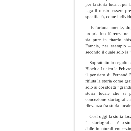
per la storia locale, per 
lega il nostro essere pre
specificità, come indivi
E fortunatamente, dopo 
propria insofferenza nei 
sia pure in ritardo abi
Francia, per esempio –
secondo il quale solo la 
Soprattutto in seguito a
Bloch e Lucien le Febvre
il pensiero di Fernand 
rifiuta la storia come gra
solo ai cosiddetti “grandi
storia locale che si 
concezione storiografic
rilevanza fra storia local
Così oggi la storia loca
“la storiografia – è lo st
dalle innaturali concezi