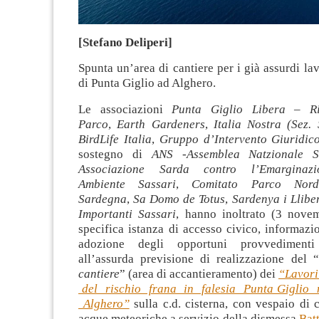
[Stefano Deliperi]
Spunta un’area di cantiere per i già assurdi lav
di Punta Giglio ad Alghero.
Le associazioni
Punta Giglio Libera – R
Parco
,
Earth Gardeners
,
Italia Nostra (Sez. 
BirdLife Italia
,
Gruppo d’Intervento Giuridic
sostegno di
ANS -Assemblea Natzionale S
Associazione Sarda contro l’Emarginazi
Ambiente Sassari
,
Comitato Parco Nord
Sardegna
,
Sa Domo de Totus
,
Sardenya i Llibe
Importanti Sassari
, hanno inoltrato (3 nove
specifica istanza di accesso civico, informazi
adozione degli opportuni provvedimenti
all’assurda previsione di realizzazione del “
cantiere
” (area di accantieramento) dei
“Lavori
del rischio frana in falesia Punta Giglio
Alghero”
sulla c.d. cisterna, con vespaio di 
acque meteoriche a servizio della dismessa
Batt