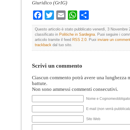
Giuridico (GrIG)
Facebook
Twitter
Email
WhatsApp
Condividi
Questo articolo è stato pubblicato venerdì, 3 Novembre 
classificato in
Politiche in Sardegna
. Puoi seguire i com
articolo tramite il feed
RSS 2.0
. Puoi
inviare un commen
trackback
dal tuo sito.
Scrivi un commento
Ciascun commento potrà avere una lunghezza 
battute.
Non sono ammessi commenti consecutivi.
Nome e Cognomeobbligato
E-mail (non verrà pubblicata
Sito Web