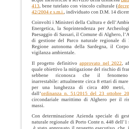
413
, bene tutelato con vincolo culturale (
decre
42/2004 e s.m.i.
, individuato con D.M. 14 dice
Coinvolti i Ministeri della Cultura e dell’Ambi
Energetica, la Soprintendenza per Archeologi
Paesaggio di Sassari, il Comune di Alghero, l’
di gestione del Parco naturale regionale di 
Regione autonoma della Sardegna, il Corpo 
vigilanza ambientale.
Il progetto definitivo
approvato nel 2022
, a
quale obiettivo la mitigazione del rischio di fra
sebbene riconosca che il fenomeno
inarrestabile: attualmente circa 8 ettari di mare 
per una lunghezza di circa 400 metri, s
dall’
ordinanza n. 51/2015 del 23 ottobre 2
circondariale marittimo di Alghero per il ri
massi.
Con determinazione Azienda speciale di ges
naturale regionale di Porto Conte n. 448 dell’
è stato approvato il progetto esecutivo, che, 