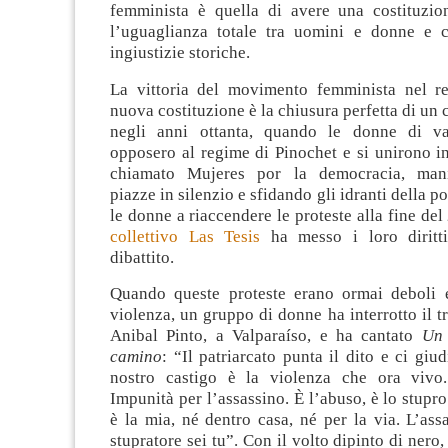
femminista è quella di avere una costituzi
l’uguaglianza totale tra uomini e donne e 
ingiustizie storiche.
La vittoria del movimento femminista nel r
nuova costituzione è la chiusura perfetta di un 
negli anni ottanta, quando le donne di var
opposero al regime di Pinochet e si unirono 
chiamato Mujeres por la democracia, mani
piazze in silenzio e sfidando gli idranti della po
le donne a riaccendere le proteste alla fine d
collettivo Las Tesis
ha messo i loro diritti
dibattito.
Quando queste proteste erano ormai deboli e
violenza, un gruppo di donne ha interrotto il tr
Anibal Pinto, a Valparaíso, e ha cantato
Un 
camino
: “Il patriarcato punta il dito e ci giu
nostro castigo è la violenza che ora vivo.
Impunità per l’assassino. È l’abuso, è lo stupro
è la mia, né dentro casa, né per la via. L’assa
stupratore sei tu”. Con il volto dipinto di nero