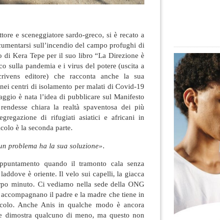
ttore e sceneggiatore sardo-greco, si è recato a
cumentarsi sull’incendio del campo profughi di
 di Kera Tepe per il suo libro “La Direzione è
ico sulla pandemia e i virus del potere (uscita a
ivens editore) che racconta anche la sua
 nei centri di isolamento per malati di Covid-19
aggio è nata l’idea di pubblicare sul Manifesto
rendesse chiara la realtà spaventosa dei più
egregazione di rifugiati asiatici e africani in
icolo è la seconda parte.
 un problema ha la sua soluzione»
.
appuntamento quando il tramonto cala senza
addove è oriente. Il velo sui capelli, la giacca
orpo minuto. Ci vediamo nella sede della ONG
 accompagnano il padre e la madre che tiene in
piccolo. Anche Anis in qualche modo è ancora
ne dimostra qualcuno di meno, ma questo non