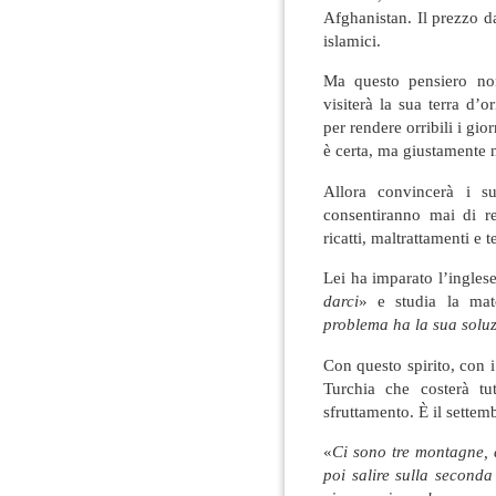
Afghanistan. Il prezzo da
islamici.
Ma questo pensiero no
visiterà la sua terra d’
per rendere orribili i gio
è certa, ma giustamente n
Allora convincerà i su
consentiranno mai di re
ricatti, maltrattamenti e t
Lei ha imparato l’inglese
darci
» e studia la mat
problema ha la sua solu
Con questo spirito, con i 
Turchia che costerà tu
sfruttamento. È il settem
«
Ci sono tre montagne, 
poi salire sulla seconda