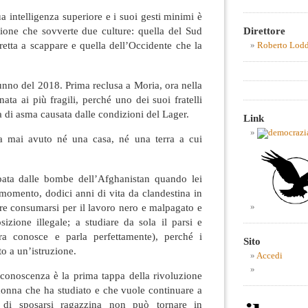
 intelligenza superiore e i suoi gesti minimi è
Direttore
zione che sovverte due culture: quella del Sud
etta a scappare e quella dell’Occidente che la
Roberto Lod
unno del 2018. Prima reclusa a Moria, ora nella
ata ai più fragili, perché uno dei suoi fratelli
a di asma causata dalle condizioni del Lager.
Link
 mai avuto né una casa, né una terra a cui
pata dalle bombe dell’Afghanistan quando lei
momento, dodici anni di vita da clandestina in
re consumarsi per il lavoro nero e malpagato e
osizione illegale; a studiare da sola il parsi e
ora conosce e parla perfettamente), perché i
Sito
o a un’istruzione.
Accedi
 conoscenza è la prima tappa della rivoluzione
donna che ha studiato e che vuole continuare a
a di sposarsi ragazzina non può tornare in