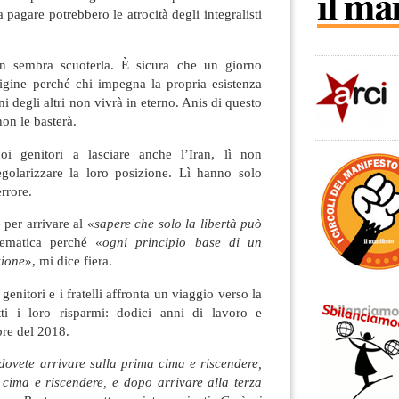
 pagare potrebbero le atrocità degli integralisti
n sembra scuoterla. È sicura che un giorno
origine perché chi impegna la propria esistenza
rni degli altri non vivrà in eterno. Anis di questo
on le basterà.
oi genitori a lasciare anche l’Iran, lì non
golarizzare la loro posizione. Lì hanno solo
errore.
 per arrivare al «
sapere che solo la libertà può
ematica perché «
ogni principio base di un
zione
», mi dice fiera.
genitori e i fratelli affronta un viaggio verso la
tti i loro risparmi: dodici anni di lavoro e
bre del 2018.
dovete arrivare sulla prima cima e riscendere,
 cima e riscendere, e dopo arrivare alla terza