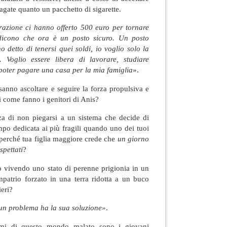
agate quanto un pacchetto di sigarette.
grazione ci hanno offerto 500 euro per tornare
dicono che ora è un posto sicuro. Un posto
ho detto di tenersi quei soldi, io voglio solo la
. Voglio essere libera di lavorare, studiare
poter pagare una casa per la mia famiglia
».
sanno ascoltare e seguire la forza propulsiva e
ni come fanno i genitori di Anis?
za di non piegarsi a un sistema che decide di
mpo dedicata ai più fragili quando uno dei tuoi
perché tua figlia maggiore crede che
un giorno
ispettati
?
o vivendo uno stato di perenne prigionia in un
mpatrio forzato in una terra ridotta a un buco
ieri?
 un problema ha la sua soluzione»
.
emi di questo mondo malato sono i giovani