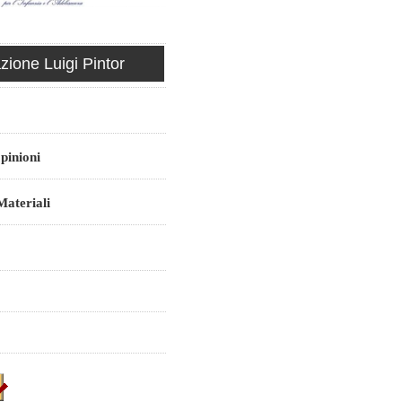
ione Luigi Pintor
pinioni
ateriali