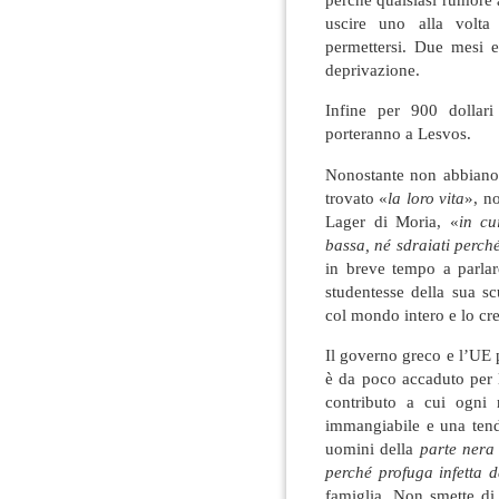
uscire uno alla volta
permettersi. Due mesi e
deprivazione.
Infine per 900 dollari
porteranno a Lesvos.
Nonostante non abbiano
trovato «
la loro vita
», n
Lager di Moria, «
in cu
bassa, né sdraiati perché
in breve tempo a parlar
studentesse della sua sc
col mondo intero e lo cre
Il governo greco e l’UE 
è da poco accaduto per l
contributo a cui ogni r
immangiabile e una tenda
uomini della
parte nera
perché profuga infetta 
famiglia. Non smette di 