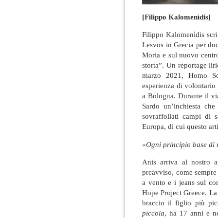
[Filippo Kalomenìdis]
Filippo Kalomenìdis scri
Lesvos in Grecia per do
Moria e sul nuovo centro
storta”. Un reportage lir
marzo 2021, Homo Scr
esperienza di volontario
a Bologna. Durante il vi
Sardo un’inchiesta che 
sovraffollati campi di s
Europa, di cui questo art
«Ogni principio base di
Anis arriva al nostro 
preavviso, come sempre l
a vento e i jeans sul c
Hope Project Greece. La
braccio il figlio più 
piccola
, ha 17 anni e 