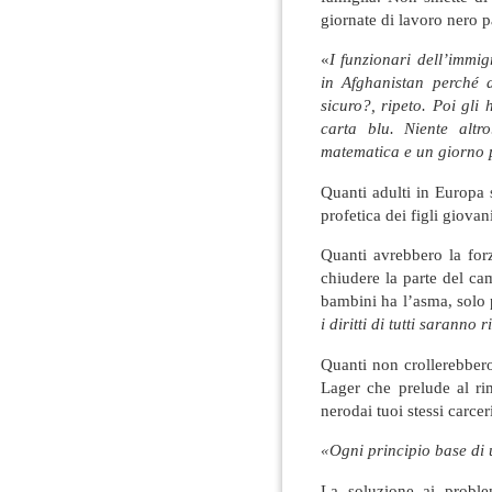
giornate di lavoro nero p
«
I funzionari dell’immi
in Afghanistan perché 
sicuro?, ripeto. Poi gli 
carta blu. Niente altro
matematica e un giorno 
Quanti adulti in Europa 
profetica dei figli giova
Quanti avrebbero la for
chiudere la parte del ca
bambini ha l’asma, solo 
i diritti di tutti saranno r
Quanti non crollerebber
Lager che prelude al ri
nerodai tuoi stessi carcer
«Ogni principio base di
La soluzione ai probl