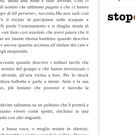
a. Basta una notte e siete arrivati. Così ci
ti di uomini che abbiamo pagato e che ci hanno
uppo di 60 persone»,
racconta.Ma non sarà così
è il rischio di precipitare nelle scarpate e
 Si perde l’orientamento e si sbaglia strada di
 «
un buio così assoluto che avevi paura che ti
per un istante ritorna bambina quando descrive
 e ancora spaurita accenna all’ululare dei cani e
gli strapiombi.
iaccende quando descrive i militari turchi che
 uomini del gruppo e che hanno terrorizzato i
 divertiti, all’aria vicina a loro. Per lo shock
tuttora balbetta e parla a stento. Anis e la sua
ano, più lontano che possono e stavolta la
a decine saliranno su un pulmino che li porterà a
ranno vivere come spettri, rinchiusi in una
tto con altri migranti.
a bassa voce, o meglio restare in silenzio,
llerterebbe i vicini e quindi la polizia. Devono