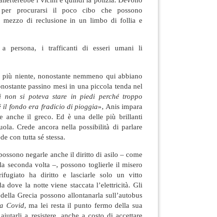
 per procurarsi il poco cibo che possono
 mezzo di reclusione in un limbo di follia e
 a persona, i trafficanti di esseri umani li
 più niente, nonostante nemmeno qui abbiano
onostante passino mesi in una piccola tenda nel
i non si poteva stare in piedi perché troppo
 il fondo era fradicio di pioggia
», Anis impara
e anche il greco. Ed è una delle più brillanti
uola. Crede ancora nella possibilità di parlare
de con tutta sé stessa.
possono negarle anche il diritto di asilo – come
a seconda volta –, possono toglierle il misero
ifugiato ha diritto e lasciarle solo un vitto
 dove la notte viene staccata l’elettricità. Gli
della Grecia possono allontanarla sull’autobus
da Covid
, ma lei resta il punto fermo della sua
aiutarli a resistere, anche a costo di accettare