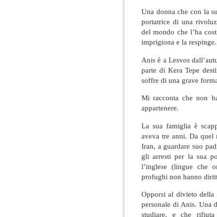
Una donna che con la sua
portatrice di una rivolu
del mondo che l’ha costr
imprigiona e la respinge.
Anis è a Lesvos dall’aut
parte di Kera Tepe destin
soffre di una grave form
Mi racconta che non ha
appartenere.
La sua famiglia è scap
aveva tre anni. Da quel 
Iran, a guardare suo pad
gli arresti per la sua p
l’inglese (lingue che 
profughi non hanno diritt
Opporsi al divieto della
personale di Anis. Una 
studiare, e che rifiut