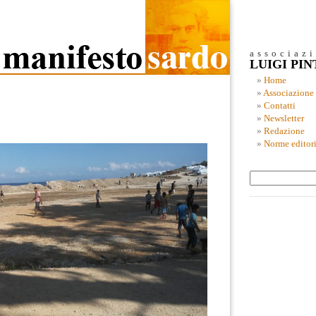
associaz
LUIGI PI
Home
Associazione
Contatti
Newsletter
Redazione
Norme editori