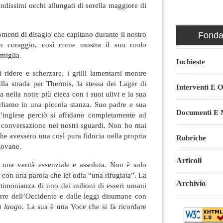
ondissimi occhi allungati di sorella maggiore di
menti di disagio che capitano durante il nostro
Fondaz
on coraggio, così come mostra il suo ruolo
miglia.
Inchieste
i ridere e scherzare, i grilli lamentarsi mentre
lla strada per Thermis, la stessa dei Lager di
Interventi E O
 nella notte più cieca con i suoi ulivi e la sua
rliamo in una piccola stanza. Suo padre e sua
Documenti E M
inglese perciò si affidano completamente ad
 conversazione nei nostri sguardi. Non ho mai
che avessero una così pura fiducia nella propria
Rubriche
giovane.
Articoli
i una verità essenziale e assoluta. Non è solo
 con una parola che lei odia “una rifugiata”. La
Archivio
stimonianza di uno dei milioni di esseri umani
uerre dell’Occidente e dalle leggi disumane con
a luogo
. La sua è una Voce che si fa ricordare