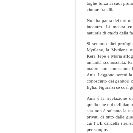
toglie forza ai suoi prof
cinque fratelli.
Non ha paura dei rari mo
incontro. Li mostra c
naturale di
guida
della fa
Si sentono altri profugh
Mytilene, la Mytilene su
Kera Tepe e Moria affoga
umanità sconosciuta. Pa
madre non conoscono l’
Anis. Leggono sereni la
conosciuto dei genitori 
figlia. Figurarsi se così 
Anis è la rivelazione d
quello che noi definiamo
sua non è soltanto la te
privati di tutto dalle g
cui l’UE cancella
i senz
per sempre.