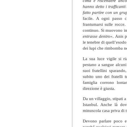
cima e riscendere ancor
hanno detto i traffican
fatto partire con un gr
facile. A ogni passo c’
frantumarsi sulle rocce.
continuo. Si muovono in
entrasse dentro
». Anis 
le tenebre di quell’esodo
dei lupi che rimbomba ne
La sua luce vigile si r
pestano a sangue alcuni
suoi fratellini sparando,
subito uno dei fratelli 
famiglia corrono lont
direzione è giusta.
Da un villaggio, stipati 
Istanbul. Anche là dov
minuscola casa priva di tu
Devono parlare poco e 
perché qualsiasi rumore a