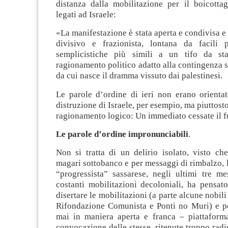
distanza dalla mobilitazione per il boicotta
legati ad Israele:
«La manifestazione è stata aperta e condivisa e 
divisivo e frazionista, lontana da facili 
semplicistiche più simili a un tifo da s
ragionamento politico adatto alla contingenza st
da cui nasce il dramma vissuto dai palestinesi.
Le parole d’ordine di ieri non erano orientat
distruzione di Israele, per esempio, ma piuttost
ragionamento logico: Un immediato cessate il 
Le parole d’ordine impronunciabili
.
Non si tratta di un delirio isolato, visto che
magari sottobanco e per messaggi di rimbalzo, l
“progressista” sassarese, negli ultimi tre me
costanti mobilitazioni decoloniali, ha pensat
disertare le mobilitazioni (a parte alcune nobil
Rifondazione Comunista e Ponti no Muri) e poi
mai in maniera aperta e franca – piattaform
convocazione delle stesse, ritenute troppo radic