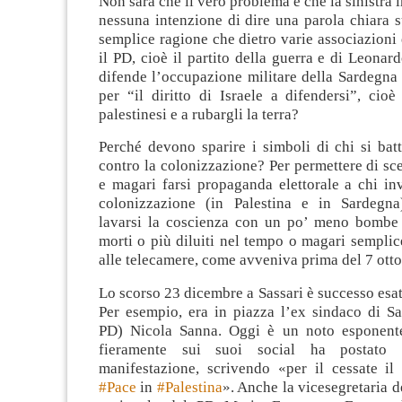
Non sarà che il vero problema è che la sinistra 
nessuna intenzione di dire una parola chiara s
semplice ragione che dietro varie associazioni
il PD, cioè il partito della guerra e di Leonard
difende l’occupazione militare della Sardegna 
per “il diritto di Israele a difendersi”, cio
palestinesi e a rubargli la terra?
Perché devono sparire i simboli di chi si bat
contro la colonizzazione? Per permettere di sc
e magari farsi propaganda elettorale a chi in
colonizzazione (in Palestina e in Sardegn
lavarsi la coscienza con un po’ meno bombe
morti o più diluiti nel tempo o magari sempli
alle telecamere, come avveniva prima del 7 ott
Lo scorso 23 dicembre a Sassari è successo esa
Per esempio, era in piazza l’ex sindaco di Sa
PD) Nicola Sanna. Oggi è un noto esponent
fieramente sui suoi social ha postato 
manifestazione, scrivendo «per il cessate il
#Pace
in
#Palestina
». Anche la vicesegretaria d