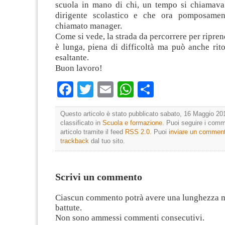
scuola in mano di chi, un tempo si chiamav
dirigente scolastico e che ora pomposament
chiamato manager.
Come si vede, la strada da percorrere per ripre
è lunga, piena di difficoltà ma può anche rit
esaltante.
Buon lavoro!
Facebook
Twitter
Email
WhatsApp
Condividi
Questo articolo è stato pubblicato sabato, 16 Maggio 201
classificato in
Scuola e formazione
. Puoi seguire i comm
articolo tramite il feed
RSS 2.0
. Puoi
inviare un commen
trackback
dal tuo sito.
Scrivi un commento
Ciascun commento potrà avere una lunghezza 
battute.
Non sono ammessi commenti consecutivi.