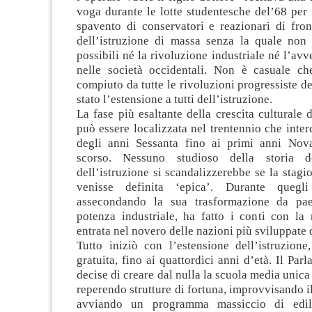
voga durante le lotte studentesche del’68 per 
spavento di conservatori e reazionari di fro
dell’istruzione di massa senza la quale non 
possibili né la rivoluzione industriale né l’avv
nelle società occidentali. Non è casuale ch
compiuto da tutte le rivoluzioni progressiste d
stato l’estensione a tutti dell’istruzione.
La fase più esaltante della crescita culturale 
può essere localizzata nel trentennio che interc
degli anni Sessanta fino ai primi anni Nov
scorso. Nessuno studioso della storia d
dell’istruzione si scandalizzerebbe se la stagi
venisse definita ‘epica’. Durante quegli 
assecondando la sua trasformazione da pae
potenza industriale, ha fatto i conti con la
entrata nel novero delle nazioni più sviluppate
Tutto iniziò con l’estensione dell’istruzione
gratuita, fino ai quattordici anni d’età. Il Par
decise di creare dal nulla la scuola media unic
reperendo strutture di fortuna, improvvisando i
avviando un programma massiccio di ediliz