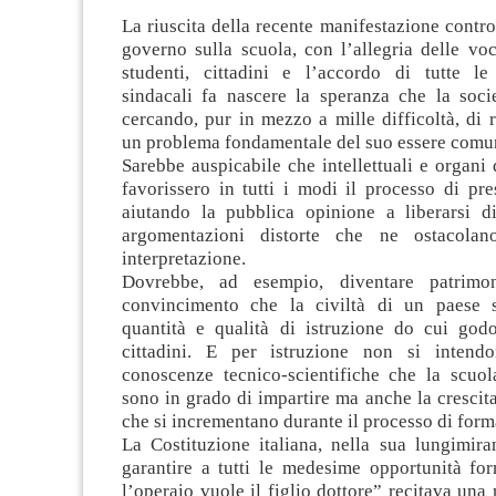
La riuscita della recente manifestazione contro
governo sulla scuola, con l’allegria delle voc
studenti, cittadini e l’accordo di tutte le
sindacali fa nascere la speranza che la socie
cercando, pur in mezzo a mille difficoltà, di r
un problema fondamentale del suo essere comu
Sarebbe auspicabile che intellettuali e organi
favorissero in tutti i modi il processo di pr
aiutando la pubblica opinione a liberarsi d
argomentazioni distorte che ne ostacolan
interpretazione.
Dovrebbe, ad esempio, diventare patrimo
convincimento che la civiltà di un paese s
quantità e qualità di istruzione do cui godo
cittadini. E per istruzione non si intendo
conoscenze tecnico-scientifiche che la scuola
sono in grado di impartire ma anche la crescit
che si incrementano durante il processo di form
La Costituzione italiana, nella sua lungimira
garantire a tutti le medesime opportunità fo
l’operaio vuole il figlio dottore” recitava una