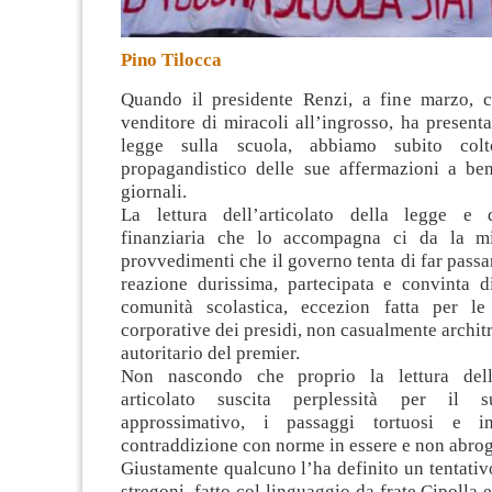
Pino Tilocca
Quando il presidente Renzi, a fine marzo, c
venditore di miracoli all’ingrosso, ha presenta
legge sulla scuola, abbiamo subito colt
propagandistico delle sue affermazioni a be
giornali
.
La lettura dell’articolato della legge e d
finanziaria che lo accompagna ci da la mi
provvedimenti che il governo tenta di far passa
reazione durissima, partecipata e convinta di
comunità scolastica, eccezion fatta per le
corporative dei presidi, non casualmente archit
autoritario del premier.
Non nascondo che proprio la lettura dell’
articolato suscita perplessità per il s
approssimativo, i passaggi tortuosi e ina
contraddizione con norme in essere e non abrog
Giustamente qualcuno l’ha definito un tentativ
stregoni, fatto col linguaggio da frate Cipolla 