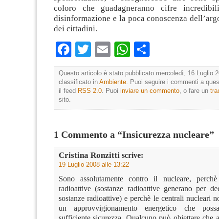
coloro che guadagneranno cifre incredibili
disinformazione e la poca conoscenza dell’arg
dei cittadini.
Facebook
Twitter
Email
WhatsApp
Condividi
Questo articolo è stato pubblicato mercoledì, 16 Luglio 2
classificato in
Ambiente
. Puoi seguire i commenti a quest
il feed
RSS 2.0
. Puoi
inviare un commento
, o fare un
tr
sito.
1 Commento a “Insicurezza nucleare”
Cristina Ronzitti
scrive:
19 Luglio 2008 alle 13:22
Sono assolutamente contro il nucleare, perchè
radioattive (sostanze radioattive generano per de
sostanze radioattive) e perchè le centrali nucleari 
un approvvigionamento energetico che poss
sufficiente sicurezza. Qualcuno può obiettare che 