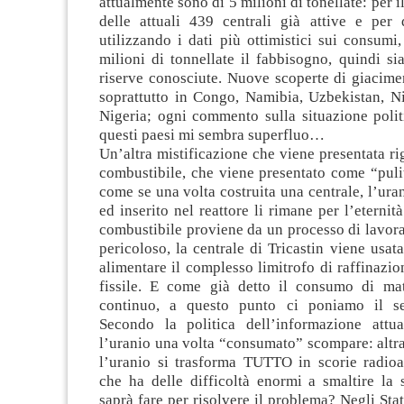
attualmente sono di 5 milioni di tonellate: per 
delle attuali 439 centrali già attive e per q
utilizzando i dati più ottimistici sui consumi,
milioni di tonnellate il fabbisogno, quindi si
riserve conosciute. Nuove scoperte di giacime
soprattutto in Congo, Namibia, Uzbekistan, N
Nigeria; ogni commento sulla situazione polit
questi paesi mi sembra superfluo…
Un’altra mistificazione che viene presentata ri
combustibile, che viene presentato come “puli
come se una volta costruita una centrale, l’uran
ed inserito nel reattore li rimane per l’eternità
combustibile proviene da un processo di lavor
pericoloso, la centrale di Tricastin viene usat
alimentare il complesso limitrofo di raffinazio
fissile. E come già detto il consumo di mate
continuo, a questo punto ci poniamo il s
Secondo la politica dell’informazione attu
l’uranio una volta “consumato” scompare: altra
l’uranio si trasforma TUTTO in scorie radioa
che ha delle difficoltà enormi a smaltire la 
saprà fare per risolvere il problema? Negli Stat