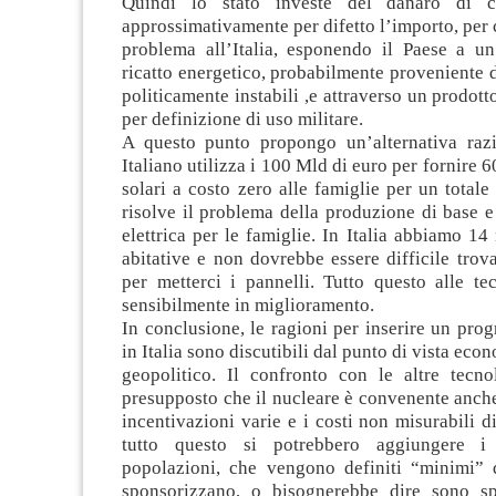
Quindi lo stato investe del danaro di c
approssimativamente per difetto l’importo, per
problema all’Italia, esponendo il Paese a u
ricatto energetico, probabilmente proveniente d
politicamente instabili ,e attraverso un prodott
per definizione di uso militare.
A questo punto propongo un’alternativa razi
Italiano utilizza i 100 Mld di euro per fornire 
solari a costo zero alle famiglie per un tota
risolve il problema della produzione di base e
elettrica per le famiglie. In Italia abbiamo 14 
abitative e non dovrebbe essere difficile trov
per metterci i pannelli. Tutto questo alle tec
sensibilmente in miglioramento.
In conclusione, le ragioni per inserire un pr
in Italia sono discutibili dal punto di vista eco
geopolitico. Il confronto con le altre tecno
presupposto che il nucleare è convenente anche 
incentivazioni varie e i costi non misurabili d
tutto questo si potrebbero aggiungere i
popolazioni, che vengono definiti “minimi” d
sponsorizzano, o bisognerebbe dire sono sp