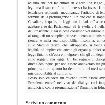
ad uno che per far entrare in vigore una legge (ch
legittima il suo conflitto d’interessi) ha invaso la s
legislatore regionale, modificando l’articolo di le
formula della promulgazione. Un atto che fa impall
Cavaliere, il quale, le leggi non le “adatta” a sé
adattare a sé dal Parlamento. Sì, la svolta c’è nel
del Presidente. E sai in cosa consiste? Nel ridurre la
al rango di un semplice provvedimento amministra
rientrante nella sua disponibilità. Insomma, un 
sullo Stato di diritto, che, all’opposto, si fonda 
legalità, ed implica che anche gli organi pubblici so
legge fintanto ch’essa è in vigore e che gli atti degli
sono soggetti alla legge. Un bel segnale di dialo
dire! Comunque, per non essere annoverato fra gli 
principio, ritiro quanto ho detto ora e nei mesi scor
mia disponibilità al confronto.
Posso solo chiedere un favore? Potrei essere avv
Presidente entrerà nel vivo del dialogo così ine
annunciato con la promulgazione? Rimango in fiduci
Scrivi un commento