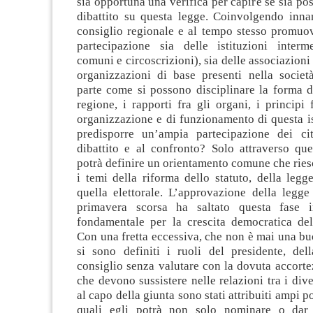
sia opportuna una verifica per capire se sia poss
dibattito su questa legge. Coinvolgendo innan
consiglio regionale e al tempo stesso promu
partecipazione sia delle istituzioni interm
comuni e circoscrizioni), sia delle associazioni 
organizzazioni di base presenti nella società
parte come si possono disciplinare la forma d
regione, i rapporti fra gli organi, i principi
organizzazione e di funzionamento di questa i
predisporre un’ampia partecipazione dei cit
dibattito e al confronto? Solo attraverso que
potrà definire un orientamento comune che riesc
i temi della riforma dello statuto, della legge
quella elettorale. L’approvazione della legge 
primavera scorsa ha saltato questa fase im
fondamentale per la crescita democratica dell
Con una fretta eccessiva, che non è mai una bu
si sono definiti i ruoli del presidente, del
consiglio senza valutare con la dovuta accortez
che devono sussistere nelle relazioni tra i dive
al capo della giunta sono stati attribuiti ampi po
quali egli potrà non solo nominare o dar