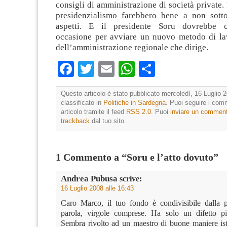
consigli di amministrazione di società private. 
presidenzialismo farebbero bene a non sotto
aspetti. E il presidente Soru dovrebbe c
occasione per avviare un nuovo metodo di lav
dell’amministrazione regionale che dirige.
Facebook
Twitter
Email
WhatsApp
Condividi
Questo articolo è stato pubblicato mercoledì, 16 Luglio 2
classificato in
Politiche in Sardegna
. Puoi seguire i com
articolo tramite il feed
RSS 2.0
. Puoi
inviare un commen
trackback
dal tuo sito.
1 Commento a “Soru e l’atto dovuto”
Andrea Pubusa
scrive:
16 Luglio 2008 alle 16:43
Caro Marco, il tuo fondo è condivisibile dalla p
parola, virgole comprese. Ha solo un difetto pi
Sembra rivolto ad un maestro di buone maniere ist