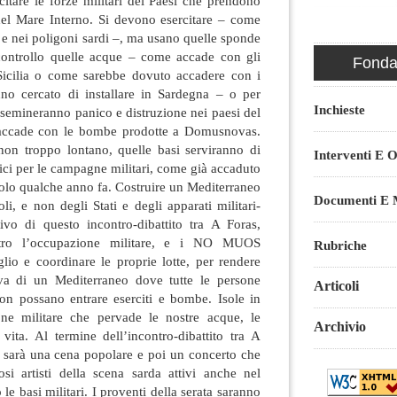
citare le forze militari dei Paesi che prendono
el Mare Interno. Si devono esercitare – come
i e nei poligoni sardi –, ma usano quelle sponde
controllo quelle acque – come accade con gli
Fondaz
icilia o come sarebbe dovuto accadere con i
no cercato di installare in Sardegna – o per
Inchieste
 semineranno panico e distruzione nei paesi del
accade con le bombe prodotte a Domusnovas.
on troppo lontano, quelle basi serviranno di
Interventi E O
ici per le campagne militari, come già accaduto
 solo qualche anno fa. Costruire un Mediterraneo
Documenti E M
li, e non degli Stati e degli apparati militari-
ttivo di questo incontro-dibattito tra A Foras,
ntro l’occupazione militare, e i NO MUOS
Rubriche
glio e coordinare le proprie lotte, per rendere
tiva di un Mediterraneo dove tutte le persone
Articoli
on possano entrare eserciti e bombe. Isole in
one militare che pervade le nostre acque, le
Archivio
 vita. Al termine dell’incontro-dibattito tra A
rà una cena popolare e poi un concerto che
i artisti della scena sarda attivi anche nel
 le basi militari. I proventi della serata saranno