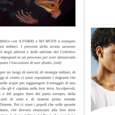
 pubblico con A FORAS e NO MUOS a sostegno
asi militari. I proventi della serata saranno
i degli attivisti e delle attiviste del Collettivo
 impegnati in un processo per aver denunciato
nato l’esecuzione di uno sfratto. (red)
e un luogo di eserciti, di strategie militari, di
ggi al centro ci sono soprattutto i migranti che
quelle acque per raggiungere il miraggio di una
che gli è capitata nella loro terra. Incolpevoli,
ia e del pugno duro dei paesi europei, della
icanti di armi e di materie prime estratte
Oriente. Poi ci sono i popoli che sulle sponde
itano, che devono rinunciare alla loro terra