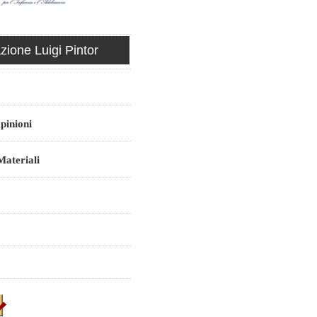
ione Luigi Pintor
pinioni
ateriali