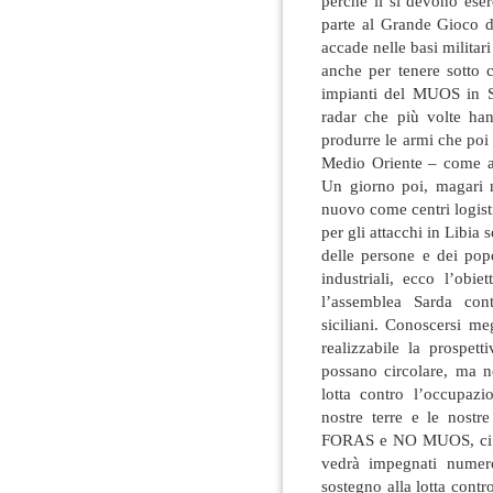
perché lì si devono eser
parte al Grande Gioco d
accade nelle basi militar
anche per tenere sotto 
impianti del MUOS in S
radar che più volte han
produrre le armi che poi
Medio Oriente – come 
Un giorno poi, magari n
nuovo come centri logist
per gli attacchi in Libia
delle persone e dei popo
industriali, ecco l’obie
l’assemblea Sarda co
siciliani. Conoscersi me
realizzabile la prospet
possano circolare, ma n
lotta contro l’occupazi
nostre terre e le nostre
FORAS e NO MUOS, ci sa
vedrà impegnati numeros
sostegno alla lotta contro