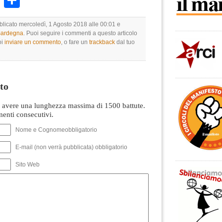
k
r
ail
WhatsApp
Condividi
blicato mercoledì, 1 Agosto 2018 alle 00:01 e
 Sardegna
. Puoi seguire i commenti a questo articolo
oi
inviare un commento
, o fare un
trackback
dal tuo
to
avere una lunghezza massima di 1500 battute.
nti consecutivi.
Nome e Cognomeobbligatorio
E-mail (non verrà pubblicata) obbligatorio
Sito Web