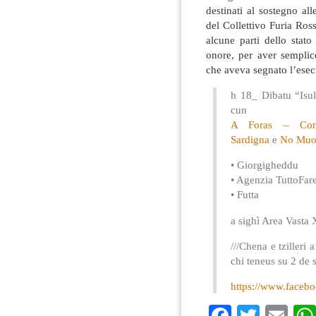
destinati al sostegno a
del Collettivo Furia Ros
alcune parti dello stato
onore, per aver sempli
che aveva segnato l’esec
h 18_ Dibatu “Isula
cun
A Foras – Cont
Sardigna
e
No Muo
• Giorgigheddu
• Agenzia TuttoFar
• Futta
a sighì Area Vasta
///Chena e tzilleri 
chi teneus su 2 de 
https://www.faceb