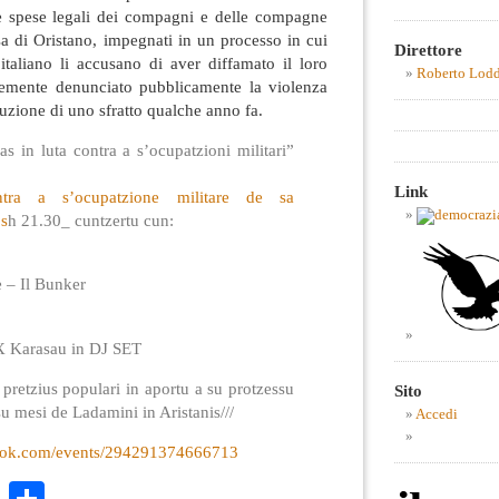
lle spese legali dei compagni e delle compagne
sa di Oristano, impegnati in un processo in cui
Direttore
 italiano li accusano di aver diffamato il loro
Roberto Lod
cemente denunciato pubblicamente la violenza
uzione di uno sfratto qualche anno fa.
s in luta contra a s’ocupatzioni militari”
Link
ra a s’ocupatzione militare de sa
s
h 21.30_ cuntzertu cun:
e – Il Bunker
 X Karasau in DJ SET
a pretzius populari in aportu a su protzessu
Sito
su mesi de Ladamini in Aristanis///
Accedi
ook.com/
events/294291374666713