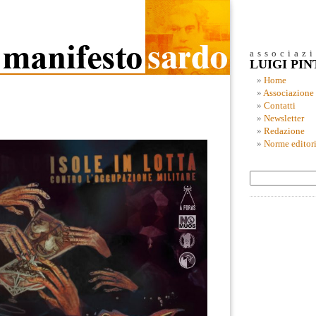
associaz
LUIGI PI
Home
Associazione
Contatti
Newsletter
Redazione
Norme editori