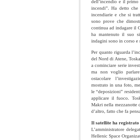
dell’incendio e il primo 
incendi”. Ha detto che 
incendiarie e che si tra
sono prove che dimostr
continua ad indagare il 
ha mantenuto il suo si
indagini sono in corso e
Per quanto riguarda l’in
del Nord di Atene, Toska
a cominciare serie inves
ma non voglio parlare
ostacolare l’investiga
mostrato in una foto, me
le “deposizioni” reside
applicare il fuoco. Tos
Makri nella mezzanotte 
d’altro, fatto che fa pen
Il satellite ha registrat
L’amministratore delega
Hellenic Space Organizat