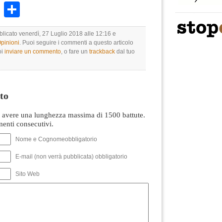
k
r
ail
WhatsApp
Condividi
blicato venerdì, 27 Luglio 2018 alle 12:16 e
Opinioni
. Puoi seguire i commenti a questo articolo
oi
inviare un commento
, o fare un
trackback
dal tuo
to
avere una lunghezza massima di 1500 battute.
nti consecutivi.
Nome e Cognomeobbligatorio
E-mail (non verrà pubblicata) obbligatorio
Sito Web