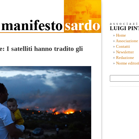
associaz
LUIGI PI
Home
Associazione
Contatti
 I satelliti hanno tradito gli
Newsletter
Redazione
Norme editori