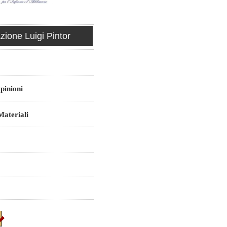
ione Luigi Pintor
pinioni
ateriali