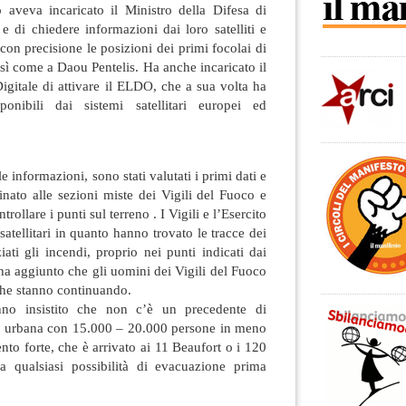
o aveva incaricato il Ministro della Difesa di
i e di chiedere informazioni dai loro satelliti e
con precisione le posizioni dei primi focolai di
osì come a Daou Pentelis. Ha anche incaricato il
Digitale di attivare il ELDO, che a sua volta ha
ponibili dai sistemi satellitari europei ed
le informazioni, sono stati valutati i primi dati e
inato alle sezioni miste dei Vigili del Fuoco e
rollare i punti sul terreno . I Vigili e l’Esercito
atellitari in quanto hanno trovato le tracce dei
ati gli incendi, proprio nei punti indicati dai
 ha aggiunto che gli uomini dei Vigili del Fuoco
che stanno continuando.
nno insistito che non c’è un precedente di
a urbana con 15.000 – 20.000 persone in meno
ento forte, che è arrivato ai 11 Beaufort o i 120
va qualsiasi possibilità di evacuazione prima