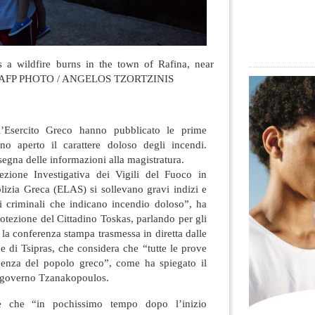
 a wildfire burns in the town of Rafina, near
. / AFP PHOTO / ANGELOS TZORTZINIS
l’Esercito Greco hanno pubblicato le prime
no aperto il carattere doloso degli incendi.
segna delle informazioni alla magistratura.
ezione Investigativa dei Vigili del Fuoco in
lizia Greca (ELAS) si sollevano gravi indizi e
ti criminali che indicano incendio doloso”, ha
Protezione del Cittadino Toskas, parlando per gli
 la conferenza stampa trasmessa in diretta dalle
 di Tsipras, che considera che “tutte le prove
enza del popolo greco”, come ha spiegato il
l governo Tzanakopoulos.
e che “in pochissimo tempo dopo l’inizio