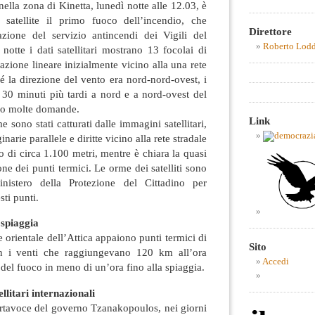
nella zona di Kinetta, lunedì notte alle 12.03, è
 satellite il primo fuoco dell’incendio, che
Direttore
razione del servizio antincendi dei Vigili del
Roberto Lod
notte i dati satellitari mostrano 13 focolai di
azione lineare inizialmente vicino alla una rete
hé la direzione del vento era nord-nord-ovest, i
ti 30 minuti più tardi a nord e a nord-ovest del
do molte domande.
Link
 sono stati catturati dalle immagini satellitari,
narie parallele e diritte vicino alla rete stradale
ro di circa 1.100 metri, mentre è chiara la quasi
e dei punti termici. Le orme dei satelliti sono
nistero della Protezione del Cittadino per
sti punti.
 spiaggia
e orientale dell’Attica appaiono punti termici di
Sito
on i venti che raggiungevano 120 km all’ora
Accedi
del fuoco in meno di un’ora fino alla spiaggia.
llitari internazionali
rtavoce del governo Tzanakopoulos, nei giorni