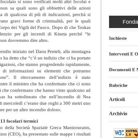
focolaio si sono verificati molti altri focolai e
non sa quali sono gli obbiettivi delle azioni
tta di qualcosa di più di indicazioni, perchà si
ano gravi forme di criminalità, per le quali
Fondaz
Corpo dei Vigili del Fuoco. Dopo di che Toskas
lenzio per gli incendi di Kineta perché “le
Inchieste
 non dovremmo dire altro.
cendio iniziato nel Daou Penteli, alla montagna
Interventi E O
s ha detto che “c’è un indizio che ci ha portato
tigazioni, che stanno progredendo rapidamente,
Documenti E M
 di informazioni su elementi che potranno
zione”. Il ritrovamento dell’indizio è stato
ntre il ministro che ha confermato che ci sono
Rubriche
nti che confermano che hanno visto qualcuno ad
kas ha sottolineato che nell’incendio di Nea
Articoli
di mercoledì c’erano due roghi a 300 metri uno
sare per un altro incendio doloso.
Archivio
o 13 focolari termici
to della Società Spaziale Greca Mantzouranis,
ion (CEO), ha presentato sulle mappe i risultati