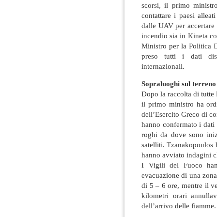
scorsi, il primo ministr
contattare i paesi alleat
dalle UAV per accertare 
incendio sia in Kineta c
Ministro per la Politica 
preso tutti i dati dis
internazionali.
Sopraluoghi sul terreno
Dopo la raccolta di tutte 
il primo ministro ha ord
dell’Esercito Greco di cont
hanno confermato i dati s
roghi da dove sono inizi
satelliti. Tzanakopoulos
hanno avviato indagini 
I Vigili del Fuoco ha
evacuazione di una zon
di 5 – 6 ore, mentre il v
kilometri orari annulla
dell’arrivo delle fiamme.