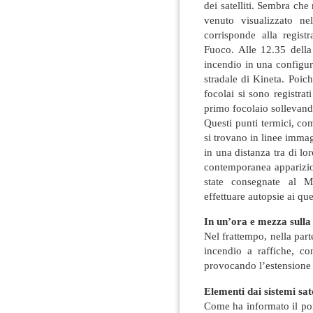
dei satelliti. Sembra che 
venuto visualizzato nel
corrisponde alla regist
Fuoco. Alle 12.35 della 
incendio in una configur
stradale di Kineta. Poic
focolai si sono registra
primo focolaio sollevan
Questi punti termici, come
si trovano in linee immagi
in una distanza tra di lo
contemporanea apparizion
state consegnate al Mi
effettuare autopsie ai que
In un’ora e mezza sulla
Nel frattempo, nella part
incendio a raffiche, c
provocando l’estensione 
Elementi dai sistemi sate
Come ha informato il po