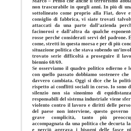
Marco – Penso che anche il terrorismo abbi
non trascurabile in quegli anni. In più di un
sottolineato come proprio alla Fiat, dove 
consiglio di fabbrica, vi siate trovati talvolt
attaccati da una parte dall’azienda perch
facinorosi e dall’altra da qualche esponent
rosse perché considerati servi del padrone. 
come, stretti in questa morsa e per di più con
situazione politica che stava subendo un’invo
trovato serie difficoltà a proseguire il lavo
biennio 68/69.
Se osserviamo il quadro politico odierno e 
con quello passato dobbiamo sostenere che 
davvero cambiata. Oggi si dice che la politic
rispetto ai conflitti sociali in corso. Io sono 
silenzio non sia sinonimo di equidistan
responsabili del sistema industriale viene sfe
violento contro il lavoro e diritti delle pers
del paese non interviene, questo governo
grave complicità, tanto più preoccu
accompagnata da una politica che decurta la
e perciò aggrava i bisogni delle fasce pi