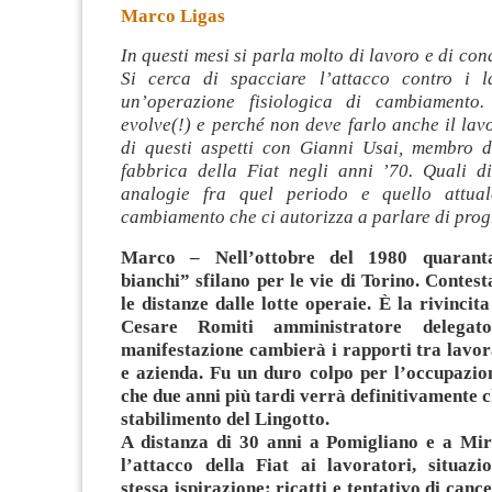
Marco Ligas
In questi mesi si parla molto di lavoro e di con
Si cerca di spacciare l’attacco contro i l
un’operazione fisiologica di cambiamento.
evolve(!) e perché non deve farlo anche il lav
di questi aspetti con Gianni Usai, membro d
fabbrica della Fiat negli anni ’70. Quali di
analogie fra quel periodo e quello attua
cambiamento che ci autorizza a parlare di pro
Marco – Nell’ottobre del 1980 quarantam
bianchi” sfilano per le vie di Torino. Contes
le distanze dalle lotte operaie. È la rivincita
Cesare Romiti amministratore delegat
manifestazione cambierà i rapporti tra lavora
e azienda. Fu un duro colpo per l’occupazio
che due anni più tardi verrà definitivamente c
stabilimento del Lingotto.
A distanza di 30 anni a Pomigliano e a Mira
l’attacco della Fiat ai lavoratori, situaz
stessa ispirazione: ricatti e tentativo di cancel