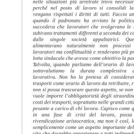
nelle situazioni più arretrate trovo necess
perché nel posto di lavoro si consolidi l
vengano rispettati i diritti di tutti. Faccio 
quando il padronato ha avviato la politica
succedeva che lavoratori che svolgevano le 
subivano trattamenti differenti a seconda dei co
dalle singole società appaltatrici. Que
alimentavano naturalmente non processi 
lavoratori ma conflittualità e rendevano più 
lotta sindacale che avesse come obiettivo la pari
Talvolta, quando parliamo dell’orario di lavo
sottovalutiamo la durata complessiva d
lavorativa. Non ho la pretesa di considera
trasporti come orario di lavoro da retribuire, 
non si possa trascurare questo aspetto, se non
vuole imporre l’obbligatorietà degli straordina
costi dei trasporti, soprattutto nelle grandi cit
pesante a carico di chi lavora. Capisco come 
in una fase di crisi del lavoro, possa
rivendicazione aristocratica, ma non è così, l
semplicemente come un aspetto importante dell
vita che dovrebbe appartenere a tutti indipen