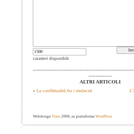
caratteri disponibili
--------------------------------------------------------
-------------
ALTRI ARTICOLI
«
La conflittualità fra i sindacati
L’
Webdesign
Visus
2006, su piattaforma
WordPress