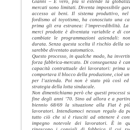
Gianni – È vero, più si estende la globaliz
mercati sono limitati. Diventa impossibile gara
accesso ai beni. Il sistema produttivo, ne
fordismo al toyotismo, ha conosciuto una car
prima gli era estranea: l’imprevedibilità. L
merci prodotte è diventata variabile e di c
cambiate le programmazioni aziendali: no
durata. Senza questa scelta il rischio della 
sarebbe diventato automatico.
Questo processo, in qualche modo, ha invertit
forza fabbrica-mercato. Di conseguenza è ca
capacità contrattuale dei lavoratori: prima u
comportava il blocco della produzione, cioè u
per l’azienda. Poi non è stato più così ed
strategia della lotta sindacale.
Non dimentichiamo però che questi processi si
fine degli anni ’70. Sino ad allora e a partire
biennio 68/69 la situazione alla Fiat è pi
lavoratori. Intendiamoci nessun regalo da p
tutto ciò che si è riusciti ad ottenere è co
impegno notevole dei lavoratori. È in q
rinascono i consigli di fabbrica il cui ru