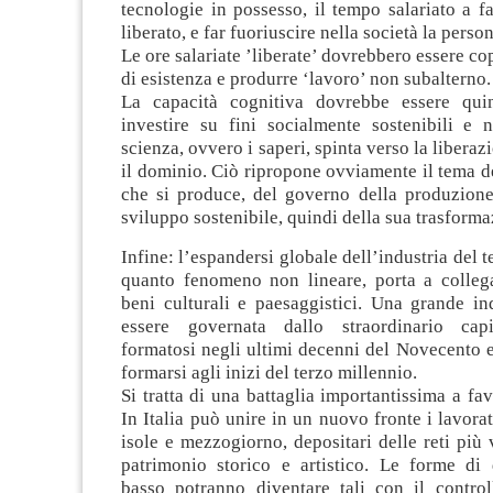
tecnologie in possesso, il tempo salariato a 
liberato, e far fuoriuscire nella società la perso
Le ore salariate ’liberate’ dovrebbero essere co
di esistenza e produrre ‘lavoro’ non subalterno.
La capacità cognitiva dovrebbe essere quin
investire su fini socialmente sostenibili e n
scienza, ovvero i saperi, spinta verso la libera
il dominio. Ciò ripropone ovviamente il tema del
che si produce, del governo della produzione
sviluppo sostenibile, quindi della sua trasforma
Infine: l’espandersi globale dell’industria del 
quanto fenomeno non lineare, porta a collega
beni culturali e paesaggistici. Una grande in
essere governata dallo straordinario capi
formatosi negli ultimi decenni del Novecento 
formarsi agli inizi del terzo millennio.
Si tratta di una battaglia importantissima a fav
In Italia può unire in un nuovo fronte i lavorat
isole e mezzogiorno, depositari delle reti più 
patrimonio storico e artistico. Le forme di
basso potranno diventare tali con il control