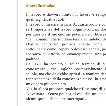
Marcello Madau
Il lavoro è davvero finito? Il lavoro è sempr
quali significati e ruoli?
Il lavoro di massa è in crisi. Acquista ruolo e 
sé l’importanza del lavoro cognitivo. E mi d
per questo e il suo enorme potenziale di libera
‘beni comuni’ che il potere tenda ad indebolirlo
D’altro canto un politico attento come
sottolineare come l’operaio dovesse sapere, p
speranza di vittoria ed emancipazione, una pa
padrone.
La CGIL ha coniato il felice termine di ‘L
conoscenza’, che ingloba sostanzialmente i
scuola, ma che dovrebbe aprirsi in maniera de
rappresentanze della conoscenza stessa, in grad
un quadro più completo.
Voglio allora proporre qualche riflessione, di g
‘governata’. Senza pretesa di esaurire un tem
alcuni spunti, rilanciare interrogativi.