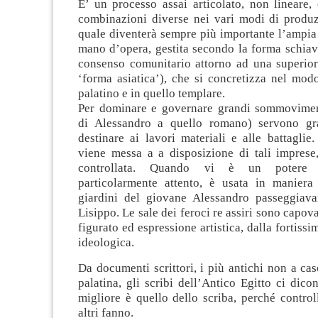
E’ un processo assai articolato, non lineare,
combinazioni diverse nei vari modi di produz
quale diventerà sempre più importante l’ampia 
mano d’opera, gestita secondo la forma schiav
consenso comunitario attorno ad una superiore
‘forma asiatica’), che si concretizza nel mod
palatino e in quello templare.
Per dominare e governare grandi sommovimen
di Alessandro a quello romano) servono gr
destinare ai lavori materiali e alle battagli
viene messa a a disposizione di tali imprese,
controllata. Quando vi è un potere i
particolarmente attento, è usata in maniera
giardini del giovane Alessandro passeggiava
Lisippo. Le sale dei feroci re assiri sono capov
figurato ed espressione artistica, dalla fortiss
ideologica.
Da documenti scrittori, i più antichi non a cas
palatina, gli scribi dell’Antico Egitto ci dico
migliore è quello dello scriba, perché control
altri fanno.