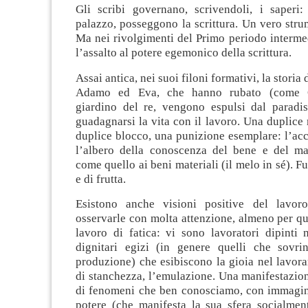
Gli scribi governano, scrivendoli, i saperi
palazzo, posseggono la scrittura. Un vero stru
Ma nei rivolgimenti del Primo periodo interme
l’assalto al potere egemonico della scrittura.
Assai antica, nei suoi filoni formativi, la storia 
Adamo ed Eva, che hanno rubato (come 
giardino del re, vengono espulsi dal paradis
guadagnarsi la vita con il lavoro. Una duplice
duplice blocco, una punizione esemplare: l’acc
l’albero della conoscenza del bene e del mal
come quello ai beni materiali (il melo in sé). F
e di frutta.
Esistono anche visioni positive del lavo
osservarle con molta attenzione, almeno per qu
lavoro di fatica: vi sono lavoratori dipinti 
dignitari egizi (in genere quelli che sovri
produzione) che esibiscono la gioia nel lavor
di stanchezza, l’emulazione. Una manifestazio
di fenomeni che ben conosciamo, con immagina
potere (che manifesta la sua sfera socialment