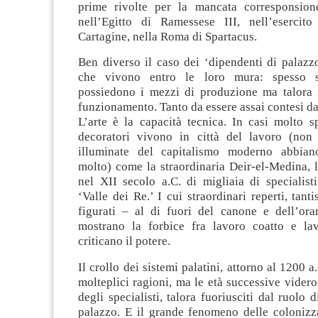
prime rivolte per la mancata corresponsione
nell’Egitto di Ramessese III, nell’esercit
Cartagine, nella Roma di Spartacus.
Ben diverso il caso dei ‘dipendenti di palazz
che vivono entro le loro mura: spesso sp
possiedono i mezzi di produzione ma talora
funzionamento. Tanto da essere assai contesi dal
L’arte è la capacità tecnica. In casi molto spe
decoratori vivono in città del lavoro (non
illuminate del capitalismo moderno abbian
molto) come la straordinaria Deir-el-Medina, 
nel XII secolo a.C. di migliaia di specialist
‘Valle dei Re.’ I cui straordinari reperti, tant
figurati – al di fuori del canone e dell’ora
mostrano la forbice fra lavoro coatto e la
criticano il potere.
Il crollo dei sistemi palatini, attorno al 1200 
molteplici ragioni, ma le età successive videro
degli specialisti, talora fuoriusciti dal ruolo 
palazzo. E il grande fenomeno delle colonizza