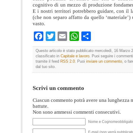
cognitivo di un mezzo di produzione fondamenta
E i nostri territori potrebbero guidare, con il 
(che non separo affatto da quello ‘materiale’)
vasto.
Facebook
Twitter
Email
WhatsApp
Condividi
Questo articolo è stato pubblicato mercoledì, 16 Marzo 2
classificato in
Capitale e lavoro
. Puoi seguire i commenti
tramite il feed
RSS 2.0
. Puoi
inviare un commento
, o fa
dal tuo sito.
Scrivi un commento
Ciascun commento potrà avere una lunghezza 
battute.
Non sono ammessi commenti consecutivi.
Nome e Cognomeobbligato
E-mail (non verrà pubblicata