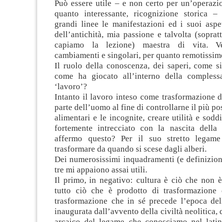
Può essere utile – e non certo per un’operazi
quanto interessante, ricognizione storica – 
grandi linee le manifestazioni ed i suoi aspe
dell’antichità, mia passione e talvolta (sopra
capiamo la lezione) maestra di vita. V
cambiamenti e singolari, per quanto remotissim
Il ruolo della conoscenza, dei saperi, come s
come ha giocato all’interno della compless
‘lavoro’?
Intanto il lavoro inteso come trasformazione 
parte dell’uomo al fine di controllarne il più pos
alimentari e le incognite, creare utilità e sodd
fortemente intrecciato con la nascita della 
affermo questo? Per il suo stretto legame
trasformare da quando si scese dagli alberi.
Dei numerosissimi inquadramenti (e definizioni
tre mi appaiono assai utili.
Il primo, in negativo: cultura è ciò che non 
tutto ciò che è prodotto di trasformazione 
trasformazione che in sé precede l’epoca dell
inaugurata dall’avvento della civiltà neolitica, 
arcaico del legame che conosciamo nel latin