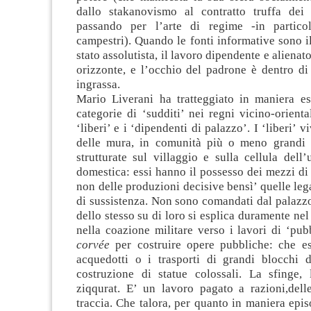
dallo stakanovismo al contratto truffa dei
passando per l’arte di regime -in particol
campestri). Quando le fonti informative sono 
stato assolutista, il lavoro dipendente e alienat
orizzonte, e l’occhio del padrone è dentro di 
ingrassa.
Mario Liverani ha tratteggiato in maniera e
categorie di ‘sudditi’ nei regni vicino-oriental
‘liberi’ e i ‘dipendenti di palazzo’. I ‘liberi’ v
delle mura, in comunità più o meno grandi 
strutturate sul villaggio e sulla cellula dell’
domestica: essi hanno il possesso dei mezzi d
non delle produzioni decisive bensì’ quelle lega
di sussistenza. Non sono comandati dal palazz
dello stesso su di loro si esplica duramente nel
nella coazione militare verso i lavori di ‘pubbl
corvée
per costruire opere pubbliche: che es
acquedotti o i trasporti di grandi blocchi d
costruzione di statue colossali. La sfinge, 
ziqqurat. E’ un lavoro pagato a razioni,delle
traccia. Che talora, per quanto in maniera epis