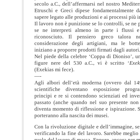
secolo a.C., dell’affermarsi nel nostro Mediter
Etruschi e Greci dipese fondamentalmente d
sapere legato alle produzioni e ai processi più 
Il lavoro non è punizione se lo controlli, se ne 
se ne interpreti almeno in parte i flussi 
riconosciuto. Il pensiero greco talora 
considerazione degli artigiani, ma le bott
iniziano a proporre prodotti firmati dagli autori
Nel piede della celebre ‘Coppa di Dioniso’, un
figure nere del 530 a.C., vi è scritto ‘
Exek
(Exekias mi fece).
—-
Agli albori dell’età moderna (ovvero dal 14
scientifiche diventano esposizione progr
principi e re si contendono scienziati ed inven
passato (anche quando nel suo presente non l
diventa momento di riflessione e ispirazione. S
porteranno alla nascita dei musei.
Con la rivoluzione digitale e dell’immagine, se
verificando la fine del lavoro. Sarebbe meglio d
ruolo del lavoro di massa. Eppure, ancora per 