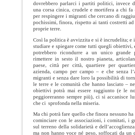
dovrebbero parlarci i partiti politici, invece 
una corsa cinica, crudele e mortifera a chi fa
per respingere i migranti che cercano di raggi
pochissimi, finora, rispetto ai tanti costretti 
proprie terre.
Così la politica è avvizzita e si è incrudelita; e 
studiare e spiegare come tutti quegli obiettivi, e
potrebbero ricondurre a un unico grande
rimettere in sesto il nostro pianeta, articol
paese, città per città, quartiere per quartie
azienda, campo per campo – e che senza l’a
migranti e senza dare loro la possibilità di tor
le terre e le comunità che hanno lasciato – n
obiettivi potrà mai essere raggiunto (e le no
peggioreranno sempre più), ci si accanisce lu
che ci sprofonda nella miseria.
Ma chi potrà fare quello che finora nessuno ha
cominciare con le associazioni, i comitati, i 
sul terreno della solidarietà e dell’accoglienza
ma non hanno voce né peso, soffocati da un di