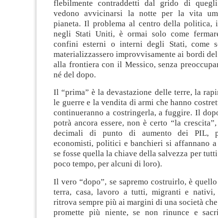
flebilmente contraddetti dal grido di quegli
vedono avvicinarsi la notte per la vita um
pianeta. Il problema al centro della politica
negli Stati Uniti, è ormai solo come fermar
confini esterni o interni degli Stati, come s
materializzassero improvvisamente ai bordi de
alla frontiera con il Messico, senza preoccupa
né del dopo.
Il “prima” è la devastazione delle terre, la rapi
le guerre e la vendita di armi che hanno costret
continueranno a costringerla, a fuggire. Il dop
potrà ancora essere, non è certo “la crescita”,
decimali di punto di aumento dei PIL, p
economisti, politici e banchieri si affannano 
se fosse quella la chiave della salvezza per tutti 
poco tempo, per alcuni di loro).
Il vero “dopo”, se sapremo costruirlo, è quello
terra, casa, lavoro a tutti, migranti e nativi
ritrova sempre più ai margini di una società che
promette più niente, se non rinunce e sacri