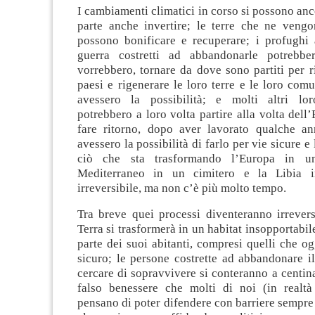
I cambiamenti climatici in corso si possono anco
parte anche invertire; le terre che ne vengo
possono bonificare e recuperare; i profughi 
guerra costretti ad abbandonarle potrebbe
vorrebbero, tornare da dove sono partiti per ri
paesi e rigenerare le loro terre e le loro comu
avessero la possibilità; e molti altri lor
potrebbero a loro volta partire alla volta dell’
fare ritorno, dopo aver lavorato qualche a
avessero la possibilità di farlo per vie sicure e 
ciò che sta trasformando l’Europa in un
Mediterraneo in un cimitero e la Libia 
irreversibile, ma non c’è più molto tempo.
Tra breve quei processi diventeranno irreversi
Terra si trasformerà in un habitat insopportabil
parte dei suoi abitanti, compresi quelli che og
sicuro; le persone costrette ad abbandonare i
cercare di sopravvivere si conteranno a centinai
falso benessere che molti di noi (in realt
pensano di poter difendere con barriere sempre 