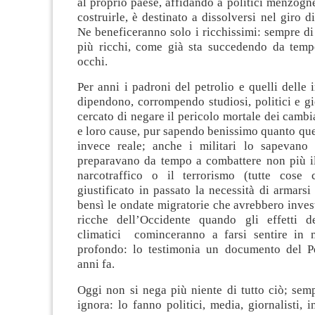
al proprio paese, affidando a politici menzogne
costruirle, è destinato a dissolversi nel giro d
Ne beneficeranno solo i ricchissimi: sempre d
più ricchi, come già sta succedendo da tempo
occhi.
Per anni i padroni del petrolio e quelli delle 
dipendono, corrompendo studiosi, politici e gi
cercato di negare il pericolo mortale dei cambi
e loro cause, pur sapendo benissimo quanto que
invece reale; anche i militari lo sapevano
preparavano da tempo a combattere non più i
narcotraffico o il terrorismo (tutte cose
giustificato in passato la necessità di armarsi
bensì le ondate migratorie che avrebbero investi
ricche dell’Occidente quando gli effetti d
climatici cominceranno a farsi sentire in 
profondo: lo testimonia un documento del P
anni fa.
Oggi non si nega più niente di tutto ciò; sem
ignora: lo fanno politici, media, giornalisti, in