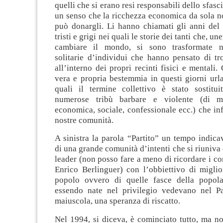
quelli che si erano resi responsabili dello sfas
un senso che la ricchezza economica da sola n
può donargli. Li hanno chiamati gli anni del 
tristi e grigi nei quali le storie dei tanti che, u
cambiare il mondo, si sono trasformate ne
solitarie d’individui che hanno pensato di tro
all’interno dei propri recinti fisici e mentali. 
vera e propria bestemmia in questi giorni urla
quali il termine collettivo è stato sostitui
numerose tribù barbare e violente (di mat
economica, sociale, confessionale ecc.) che in
nostre comunità.
A sinistra la parola “Partito” un tempo indica
di una grande comunità d’intenti che si riuniva 
leader (non posso fare a meno di ricordare i co
Enrico Berlinguer) con l’obbiettivo di miglio
popolo ovvero di quelle fasce della popol
essendo nate nel privilegio vedevano nel Pa
maiuscola, una speranza di riscatto.
Nel 1994, si diceva, è cominciato tutto, ma no