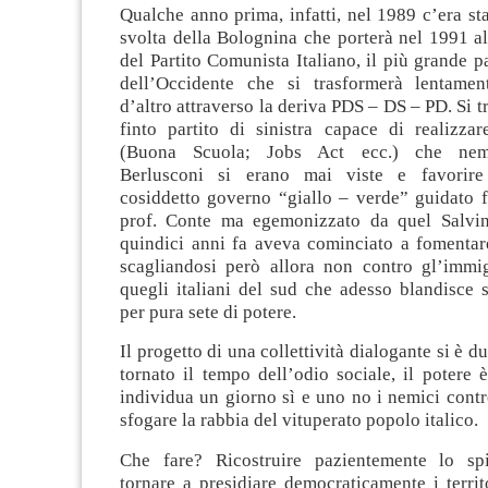
Qualche anno prima, infatti, nel 1989 c’era sta
svolta della Bolognina che porterà nel 1991 a
del Partito Comunista Italiano, il più grande p
dell’Occidente che si trasformerà lentamen
d’altro attraverso la deriva PDS – DS – PD. Si t
finto partito di sinistra capace di realizzar
(Buona Scuola; Jobs Act ecc.) che nem
Berlusconi si erano mai viste e favorire
cosiddetto governo “giallo – verde” guidato 
prof. Conte ma egemonizzato da quel Salvin
quindici anni fa aveva cominciato a fomentare
scagliandosi però allora non contro gl’immi
quegli italiani del sud che adesso blandisce 
per pura sete di potere.
Il progetto di una collettività dialogante si è d
tornato il tempo dell’odio sociale, il potere
individua un giorno sì e uno no i nemici contro
sfogare la rabbia del vituperato popolo italico.
Che fare? Ricostruire pazientemente lo spir
tornare a presidiare democraticamente i territo