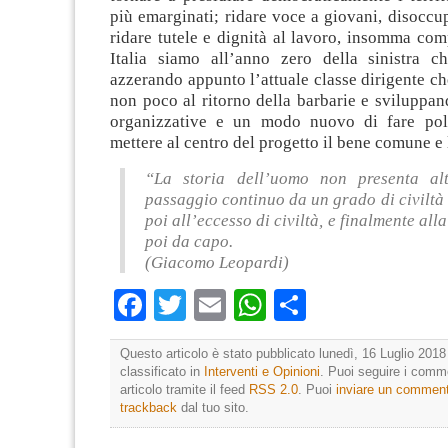
più emarginati; ridare voce a giovani, disoccup
ridare tutele e dignità al lavoro, insomma co
Italia siamo all’anno zero della sinistra c
azzerando appunto l’attuale classe dirigente ch
non poco al ritorno della barbarie e sviluppa
organizzative e un modo nuovo di fare poli
mettere al centro del progetto il bene comune e 
“La storia dell’uomo non presenta al
passaggio continuo da un grado di civiltà 
poi all’eccesso di civiltà, e finalmente all
poi da capo.
(Giacomo Leopardi)
Facebook
Twitter
Email
WhatsApp
Condividi
Questo articolo è stato pubblicato lunedì, 16 Luglio 2018
classificato in
Interventi e Opinioni
. Puoi seguire i comm
articolo tramite il feed
RSS 2.0
. Puoi
inviare un commen
trackback
dal tuo sito.