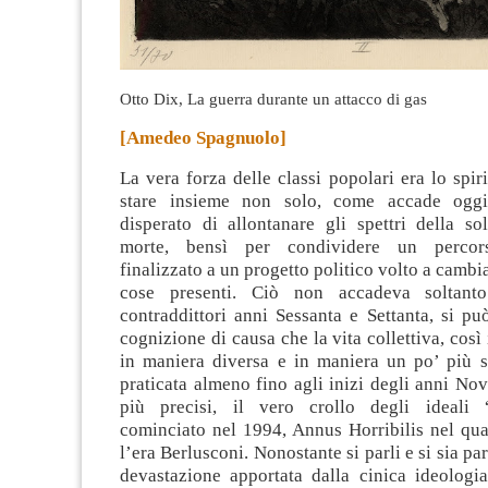
Otto Dix, La guerra durante un attacco di gas
[Amedeo Spagnuolo]
La vera forza delle classi popolari era lo spiri
stare insieme non solo, come accade oggi,
disperato di allontanare gli spettri della so
morte, bensì per condividere un percors
finalizzato a un progetto politico volto a cambia
cose presenti.
Ciò non accadeva soltanto
contraddittori anni Sessanta e Settanta, si p
cognizione di causa che la vita collettiva, così
in maniera diversa e in maniera un po’ più sf
praticata almeno fino agli inizi degli anni Nov
più precisi, il vero crollo degli ideali 
cominciato nel 1994, Annus Horribilis nel qua
l’era Berlusconi. Nonostante si parli e si sia pa
devastazione apportata dalla cinica ideologia