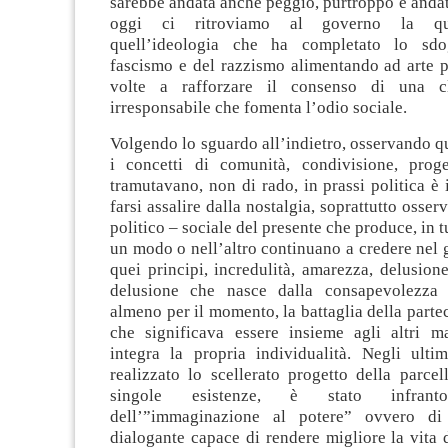
sarebbe andata anche peggio, purtroppo è andat
oggi ci ritroviamo al governo la qui
quell’ideologia che ha completato lo sd
fascismo e del razzismo alimentando ad arte p
volte a rafforzare il consenso di una cl
irresponsabile che fomenta l’odio sociale.
Volgendo lo sguardo all’indietro, osservando qu
i concetti di comunità, condivisione, prog
tramutavano, non di rado, in prassi politica è
farsi assalire dalla nostalgia, soprattutto osser
politico – sociale del presente che produce, in tu
un modo o nell’altro continuano a credere nel 
quei principi, incredulità, amarezza, delusio
delusione che nasce dalla consapevolezza 
almeno per il momento, la battaglia della parte
che significava essere insieme agli altri 
integra la propria individualità. Negli ulti
realizzato lo scellerato progetto della parcel
singole esistenze, è stato infran
dell’”immaginazione al potere” ovvero d
dialogante capace di rendere migliore la vita d