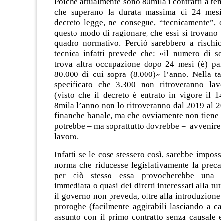
Poiché attualmente sono 80mila i contratti a t
che superano la durata massima di 24 mesi 
decreto legge, ne consegue, “tecnicamente”,
questo modo di ragionare, che essi si trovano
quadro normativo. Perciò sarebbero a rischi
tecnica infatti prevede che: «il numero di s
trova altra occupazione dopo 24 mesi (è) pa
80.000 di cui sopra (8.000)» l’anno. Nella ta
specificato che 3.300 non ritroveranno lav
(visto che il decreto è entrato in vigore il 14
8mila l’anno non lo ritroveranno dal 2019 al 
finanche banale, ma che ovviamente non tiene 
potrebbe – ma soprattutto dovrebbe – avvenire
lavoro.
Infatti se le cose stessero così, sarebbe impos
norma che riducesse legislativamente la preca
per ciò stesso essa provocherebbe una d
immediata o quasi dei diretti interessati alla t
il governo non preveda, oltre alla introduzione 
proroghe (facilmente aggirabili lasciando a ca
assunto con il primo contratto senza causale 