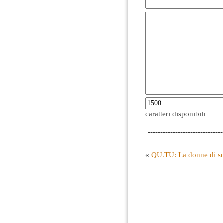
caratteri disponibili
------------------------------
«
QU.TU: La donne di sci