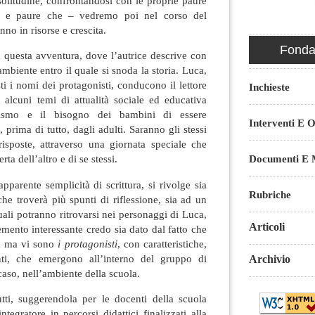
 solitudine, confrontandosi con le proprie paure
iti e paure che – vedremo poi nel corso del
no in risorse e crescita.
Fondaz
 questa avventura, dove l’autrice descrive con
ambiente entro il quale si snoda la storia. Luca,
i i nomi dei protagonisti, conducono il lettore
Inchieste
 alcuni temi di attualità sociale ed educativa
ullismo e il bisogno dei bambini di essere
Interventi E O
, prima di tutto, dagli adulti. Saranno gli stessi
risposte, attraverso una giornata speciale che
Documenti E M
ta dell’altro e di se stessi.
apparente semplicità di scrittura, si rivolge sia
Rubriche
he troverà più spunti di riflessione, sia ad un
uali potranno ritrovarsi nei personaggi di Luca,
Articoli
mento interessante credo sia dato dal fatto che
ta ma vi sono
i protagonisti
, con caratteristiche,
enti, che emergono all’interno del gruppo di
Archivio
aso, nell’ambiente della scuola.
utti, suggerendola per le docenti della scuola
tegratore in percorsi didattici finalizzati alla