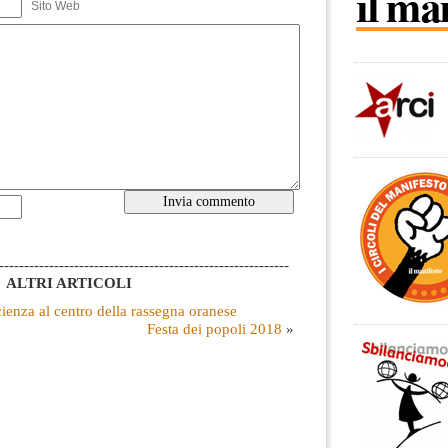
Sito Web
----------------------------------------------------------
ALTRI ARTICOLI
enza al centro della rassegna oranese
Festa dei popoli 2018
»