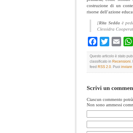
costruzione di un conte
risorse dell’azione educa
[
Rita Sedda
è peda
Clessidra Cooperat
Faceboo
Twitte
Em
Questo articolo è stato pub
classificato in
Recensioni
.
feed
RSS 2.0
. Puoi
inviar
Scrivi un commen
Ciascun commento potrà 
Non sono ammessi comme