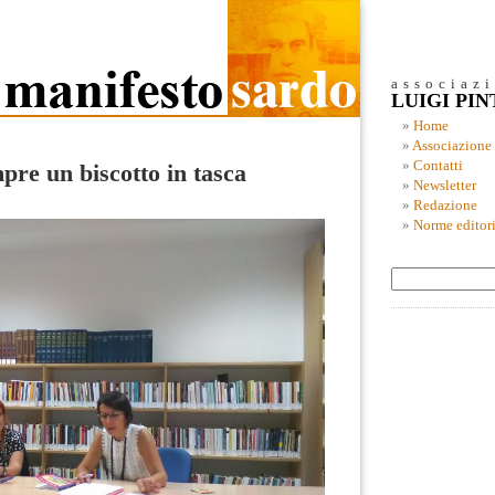
associaz
LUIGI PI
Home
Associazione
Contatti
re un biscotto in tasca
Newsletter
Redazione
Norme editori