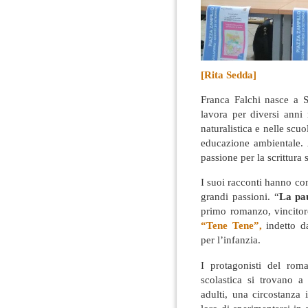
[Rita Sedda]
Franca Falchi nasce a S
lavora per diversi anni
naturalistica e nelle scu
educazione ambientale.
passione per la scrittura 
I suoi racconti hanno com
grandi passioni. “
La pau
primo romanzo, vincitor
“Tene Tene”,
indetto d
per l’infanzia.
I protagonisti del rom
scolastica si trovano a
adulti, una circostanza 