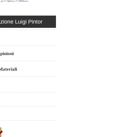
ione Luigi Pintor
pinioni
ateriali