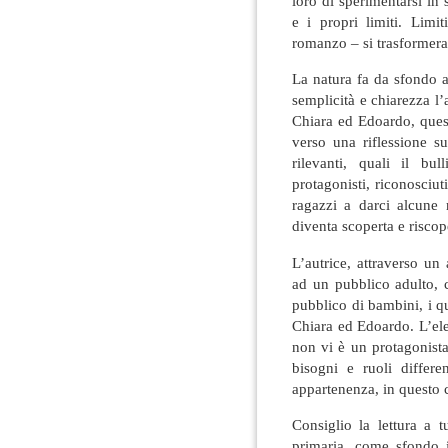
loro di sperimentarsi in
e i propri limiti. Lim
romanzo – si trasformeran
La natura fa da sfondo a
semplicità e chiarezza l’
Chiara ed Edoardo, quest
verso una riflessione su
rilevanti, quali il b
protagonisti, riconosciuti
ragazzi a darci alcune 
diventa scoperta e riscoper
L’autrice, attraverso un 
ad un pubblico adulto, c
pubblico di bambini, i q
Chiara ed Edoardo. L’ele
non vi è un protagonis
bisogni e ruoli differ
appartenenza, in questo c
Consiglio la lettura a t
primaria, come sfondo in