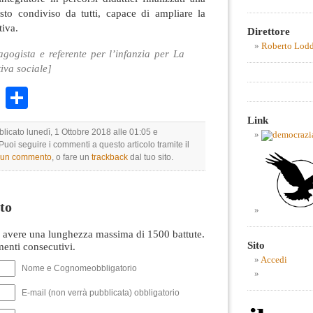
sto condiviso da tutti, capace di ampliare la
tiva.
Direttore
Roberto Lod
gogista e referente per l’infanzia per La
iva sociale]
k
r
ail
WhatsApp
Condividi
Link
blicato lunedì, 1 Ottobre 2018 alle 01:05 e
 Puoi seguire i commenti a questo articolo tramite il
e un commento
, o fare un
trackback
dal tuo sito.
to
avere una lunghezza massima di 1500 battute.
Sito
nti consecutivi.
Accedi
Nome e Cognomeobbligatorio
E-mail (non verrà pubblicata) obbligatorio