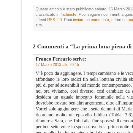
Questo articolo è stato pubblicato sabato, 16 Marzo 2013
classificato in
Inchieste
. Puoi seguire i commenti a quest
il feed
RSS 2.0
. Puoi
inviare un commento
, o fare un
tr
sito.
2 Commenti a “La prima luna piena di
Franco Ferrario
scrive:
17 Marzo 2013 alle 20:15
V’è poco da aggiungere. I tempi cambiano e le vecc
affondano le loro radici fin nella lontana civiltà 
più di per sé sostenibili nel mondo contemporaneo,
noi ora viviamo, così diverso, così cambiato da 
desidera un uguale impegno femminile nella vita
dovrebbe trovare ben altri argomenti, oltre all’impur
Vorrei solo aggiungere che i sette demoni di Mari
ricordano molto un episodio biblico (Tobia, 3,8)
rifanno: a Sara, che Tobit alla fine sposerà, il demo
per ben sette volte lo sposo novello la prima notte 
per quello la donna viene bollata come peccatri