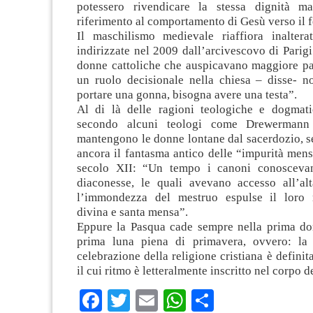
potessero rivendicare la stessa dignità ma
riferimento al comportamento di Gesù verso il 
Il maschilismo medievale riaffiora inaltera
indirizzate nel 2009 dall’arcivescovo di Parig
donne cattoliche che auspicavano maggiore par
un ruolo decisionale nella chiesa – disse- no
portare una gonna, bisogna avere una testa”.
Al di là delle ragioni teologiche e dogmatic
secondo alcuni teologi come Drewerman
mantengono le donne lontane dal sacerdozio, s
ancora il fantasma antico delle “impurità mensi
secolo XII: “Un tempo i canoni conoscevan
diaconesse, le quali avevano accesso all’alt
l’immondezza del mestruo espulse il loro m
divina e santa mensa”.
Eppure la Pasqua cade sempre nella prima d
prima luna piena di primavera, ovvero: la 
celebrazione della religione cristiana è definita
il cui ritmo è letteralmente inscritto nel corpo d
Facebook
Twitter
Email
WhatsApp
Condividi