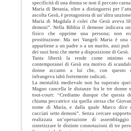
specificità di una donna se non il peccato carna
Maria di Betania, oltre a distinguersi per l’at
ascolta Gesù, è protagonista di un’altra unzione
Maria di Magdala è colei che Gesù aveva lib
demoni”. Nella Bibbia il demone indicava u
fisico che opprime una persona; non er
prostituzione. Ma nei Vangeli Maria è una
appartiene a un padre o a un marito, anzi può 
dei suoi beni che mette a disposizione di Gesù.
Tanta libertà la rende come minimo so
contemporanei di Gesù era motivo di scandalo
donne accanto a lui che, con questo c
infrangeva tabù fortemente radicati.
La mentalità medievale non ha superato quei
Magno cancella le distanze fra le tre donne 
tout-court: “Crediamo dunque che questa 
chiama peccatrice sia quella stessa che Giovan
nome di Maria, e dalla quale Marco dice c
cacciati sette demoni”. Senza cercare supporto
realizzata un’operazione di assemblaggi
sintetizzare le distinte connotazioni di tre per