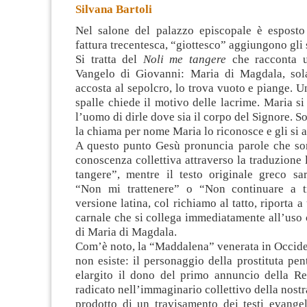
Silvana Bartoli
Nel salone del palazzo episcopale è esposto
fattura trecentesca, “giottesco” aggiungono gli 
Si tratta del
Noli me tangere
che racconta u
Vangelo di Giovanni: Maria di Magdala
, sol
accosta al sepolcro, lo trova vuoto e piange. U
spalle chiede il motivo delle lacrime. Maria si
l’uomo di dirle dove sia il corpo del Signore. 
la chiama per nome Maria lo riconosce e gli si a
A questo punto Gesù pronuncia parole che son
conoscenza collettiva attraverso la traduzione 
tangere”, mentre il testo originale greco sar
“Non mi trattenere” o “Non continuare a tr
versione latina, col richiamo al tatto, riporta 
carnale che si collega immediatamente all’uso c
di Maria di Magdala.
Com’è noto, la “Maddalena” venerata in Occide
non esiste: il personaggio della prostituta pent
elargito il dono del primo annuncio della Re
radicato nell’immaginario collettivo della nostra
prodotto di un travisamento dei testi evangel