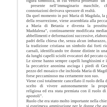
figura simbolica, in cui veniva proiettato un
presente nell’immaginario maschile, 
connotazioni derivava spessore di realtà.
Da quel momento in poi Maria di Magdala, la 
della resurrezione, viene assemblata alla pecc
a Maria di Betania e diventa la prostitut
Maddalena”, continuamente modificata median
abbellimenti e deformazioni successive, elabora
padri della chiesa che, senza alcun imbarazzo,
la tradizione cristiana un simbolo dai forti ri
carnali, identificando tre donne distinte in un
da lunghi capelli sciolti evocatori del peccato c
Le sirene hanno sempre capelli lunghissimi e i
la peccatrice anonima asciuga i piedi di Ges
pezzo del mosaico che inchioda Maria di Magda
forse peccaminoso ma certamente non suo.
Viene così totalmente cancellato il ruolo della
scelto di vivere autonomamente la propr
religiosa ed era stata premiata con il ruolo di
apostoli”.
Ruolo che era stato molto importante nella chie
si esprimeva ammirazione per le donne che av