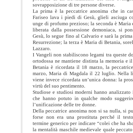
sovrapposizione di tre persone diverse.
La prima è la peccatrice anonima che in ca
Fariseo lava i piedi di Gesù, glieli asciuga co
unge di profumo prezioso; la seconda è Maria 
liberata dalla possessione demoniaca, si pon
Gesù, lo segue fino al Calvario e sarà la prima
Resurrezione; la terza è Maria di Betania, sorel
Lazzaro.
I Vangeli non stabiliscono legami tra queste do
ortodossa ne mantiene distinta la memoria e il
Betania è ricordata il 18 marzo, la peccatric
marzo, Maria di Magdala il 22 luglio. Nella li
viene invece ricordata un’unica donna: la prost
virtù del suo pentimento.
Studiose e studiosi moderni hanno analizzato i
che hanno potuto in qualche modo suggerire
l’unificazione delle tre donne.
Della peccatrice anonima non si sa nulla, si p
forse non era una prostituta perché il tes
termine generico per indicare “colei che ha sb
la mentalità maschile medievale quale peccato