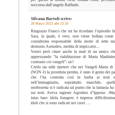
soccorsa dall’angelo Raffaele.
Silvana Bartoli
scrive:
28 Marzo 2013 alle 23:16
Ringrazio Franco che mi ha ricordato l’episodio bi
Sara, la quale, è vero, non viene bollata come 
considerata responsabile della morte di sette mar
demonio Asmodeo, medita di impiccarsi…
Vorrei però citare anche la mail di un amico ch
apprezzando “la riabilitazione di Maria Maddale
contrasto coi vangeli”: sic!
Credo sia utile ripetere che nei Vangeli Maria d
(NON è) la prostituta pentita, è stato il genio dei pa
che l’ha costruita così in barba ai testi e
nell’immaginario, soprattutto maschile, quel
morbosetta si è radicata tal punto che la fantasia ha
sui testi. Aveva ragione Agostino d’Ippona: -M
intus haec idola frangere: è impresa difficilissim
idoli che si sono radicati nei cuori …