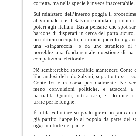
corretta, ma nella specie è invece inaccettabile.
Sul ministero dell’interno poggia il procedime
al Viminale c’è il Salvini candidato premier 
poteri agli italiani. Basta pensare che spot sa
barcone di disperati in cerca del porto sicuro
un edificio occupato, il crimine piccolo o gr
una «zingaraccia» o da uno straniero di p
porrebbe una fondamentale questione di par
competizione elettorale.
Né sembrerebbe sostenibile mantenere Conte a
liberandosi del solo Salvini, soprattutto se – c
Conte fosse in corsa personalmente. Ne ver
meno convulsioni politiche, e attacchi a 
parzialità. Quindi, tutti a casa, e – lo dice l
tirare per le lunghe.
È futile colluttare su pochi giorni in più o i
già partito l’appello al popolo da parte del s
oggi più forte nel paese.