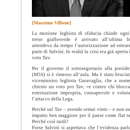
[Massimo Villone]
La mozione leghista di sfiducia chiude ogni 
treno gialloverde è arrivato all’ultima fe
attendeva da tempo l’autorizzazione ad entrar
parte di Salvini. In realtà la crisi era già aperta 
voto Tav
.
Per il governo il sottosegretario alla presid
(M5S) si è rimesso all’aula. Ma è stato brucia
viceministro leghista Garavaglia, che a nom
chiesto un voto pro Tav, «e contro chi blocca
esternazione impropria, consapevole e volut
l’attacco della Lega.
Perché sul Tav – avendo ormai vinto – e non su 
impatto ben maggiore per il paese come flat t
Perché così tardi?
Forse Salvini si aspettava che l’evidenza par