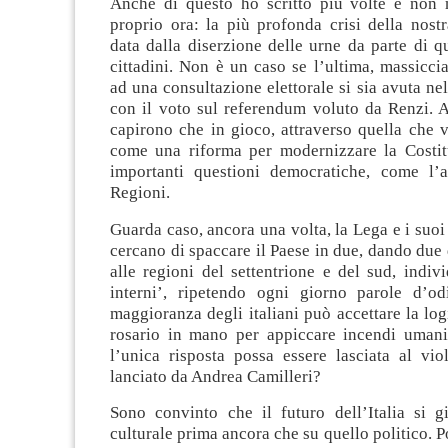
Anche di questo ho scritto più volte e non m
proprio ora: la più profonda crisi della nost
data dalla diserzione delle urne da parte di q
cittadini. Non è un caso se l’ultima, massicci
ad una consultazione elettorale si sia avuta n
con il voto sul referendum voluto da Renzi. Al
capirono che in gioco, attraverso quella che 
come una riforma per modernizzare la Costit
importanti questioni democratiche, come l’
Regioni.
Guarda caso, ancora una volta, la Lega e i suoi 
cercano di spaccare il Paese in due, dando due 
alle regioni del settentrione e del sud, indi
interni’, ripetendo ogni giorno parole d’o
maggioranza degli italiani può accettare la logi
rosario in mano per appiccare incendi umani
l’unica risposta possa essere lasciata al vio
lanciato da Andrea Camilleri?
Sono convinto che il futuro dell’Italia si g
culturale prima ancora che su quello politico. P