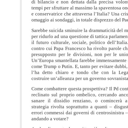
di bilancio e non dettata dalla precisa volon
tempi per sfruttare al massimo la spaventosa on
e conservatrice che attraversa l’Italia? Una cri
omaggio ai sondaggi, in totale disprezzo del Pa
Sarebbe suicida sminuire la drammaticità del 
per ridurlo ad una questione di tattica parlamen
il futuro culturale, sociale, politico dell’Itali
contro cui Papa Francesco ha rivolto parole chia
presupposto per le divisioni, non per le union
Un’Europa smantellata farebbe immensamente
come Trump o Putin. E, tanto per evitare dubbi
l’ha detto chiaro e tondo che con la Leg
costruire un’alleanza per un governo sovranista
Come combattere questa prospettiva? Il Pd cont
reclinato sul proprio ombelico, cercando anco
sanare il dissidio renziano, o comincerà a
strategia rivolta soprattutto a quanti – disgus
errori commessi dai governi di centrosinistra 
andando a votare?