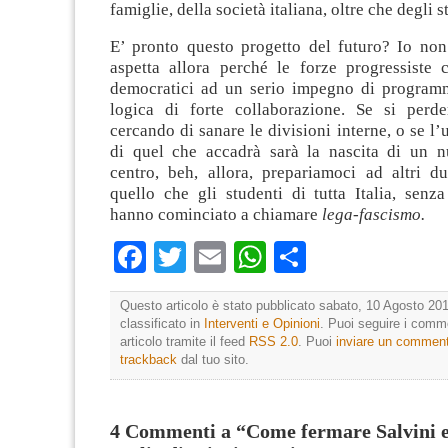
famiglie, della società italiana, oltre che degli s
E’ pronto questo progetto del futuro? Io non
aspetta allora perché le forze progressiste c
democratici ad un serio impegno di program
logica di forte collaborazione. Se si perd
cercando di sanare le divisioni interne, o se l’
di quel che accadrà sarà la nascita di un n
centro, beh, allora, prepariamoci ad altri du
quello che gli studenti di tutta Italia, senz
hanno cominciato a chiamare
lega-fascismo.
Facebook
Twitter
Email
WhatsApp
Condividi
Questo articolo è stato pubblicato sabato, 10 Agosto 201
classificato in
Interventi e Opinioni
. Puoi seguire i comm
articolo tramite il feed
RSS 2.0
. Puoi
inviare un commen
trackback
dal tuo sito.
4 Commenti a “Come fermare Salvini e