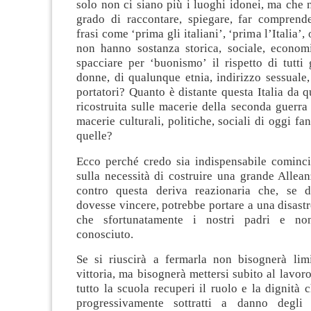
solo non ci siano più i luoghi idonei, ma che n
grado di raccontare, spiegare, far comprend
frasi come ‘prima gli italiani’, ‘prima l’Italia’, 
non hanno sostanza storica, sociale, econom
spacciare per ‘buonismo’ il rispetto di tutti
donne, di qualunque etnia, indirizzo sessuale,
portatori? Quanto è distante questa Italia da 
ricostruita sulle macerie della seconda guerr
macerie culturali, politiche, sociali di oggi fa
quelle?
Ecco perché credo sia indispensabile cominci
sulla necessità di costruire una grande Allea
contro questa deriva reazionaria che, se d
dovesse vincere, potrebbe portare a una disastr
che sfortunatamente i nostri padri e no
conosciuto.
Se si riuscirà a fermarla non bisognerà limi
vittoria, ma bisognerà mettersi subito al lavor
tutto la scuola recuperi il ruolo e la dignità c
progressivamente sottratti a danno degli s