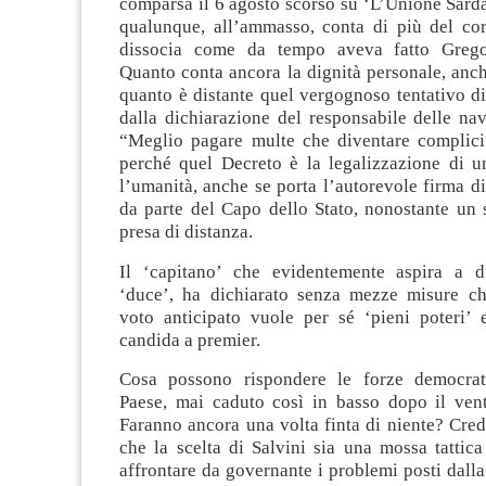
comparsa il 6 agosto scorso su ‘L’Unione Sard
qualunque, all’ammasso, conta di più del cor
dissocia come da tempo aveva fatto Greg
Quanto conta ancora la dignità personale, anch
quanto è distante quel vergognoso tentativo di
dalla dichiarazione del responsabile delle na
“Meglio pagare multe che diventare complici”
perché quel Decreto è la legalizzazione di un
l’umanità, anche se porta l’autorevole firma 
da parte del Capo dello Stato, nonostante un 
presa di distanza.
Il ‘capitano’ che evidentemente aspira a d
‘duce’, ha dichiarato senza mezze misure c
voto anticipato vuole per sé ‘pieni poteri’ 
candida a premier.
Cosa possono rispondere le forze democrat
Paese, mai caduto così in basso dopo il vent
Faranno ancora una volta finta di niente? Cre
che la scelta di Salvini sia una mossa tattic
affrontare da governante i problemi posti dall