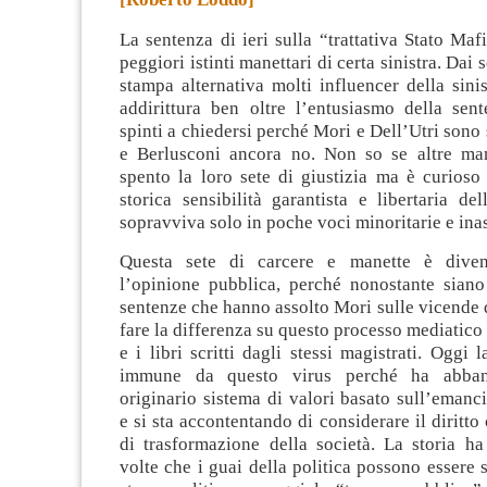
La sentenza di ieri sulla “trattativa Stato Mafi
peggiori istinti manettari di certa sinistra. Dai 
stampa alternativa molti influencer della sini
addirittura ben oltre l’entusiasmo della sen
spinti a chiedersi perché Mori e Dell’Utri sono 
e Berlusconi ancora no.
Non so se altre ma
spento la loro sete di giustizia ma è curioso
storica sensibilità garantista e libertaria del
sopravviva solo in poche voci minoritarie e inas
Questa sete di carcere e manette è divent
l’opinione pubblica, perché nonostante siano
sentenze che hanno assolto Mori sulle vicende de
fare la differenza su questo processo mediatico 
e i libri scritti dagli stessi magistrati. Oggi 
immune da questo virus perché ha abban
originario sistema di valori basato sull’emanc
e si sta accontentando di considerare il diritt
di trasformazione della società. La storia ha
volte che i guai della politica possono essere s