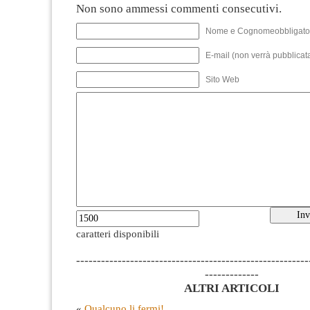
Non sono ammessi commenti consecutivi.
Nome e Cognomeobbligato
E-mail (non verrà pubblicata
Sito Web
caratteri disponibili
--------------------------------------------------------
-------------
ALTRI ARTICOLI
«
Qualcuno li fermi!