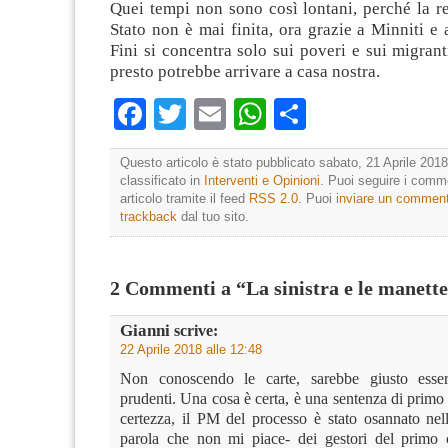
Quei tempi non sono così lontani, perché la r
Stato non è mai finita, ora grazie a Minniti e 
Fini si concentra solo sui poveri e sui migran
presto potrebbe arrivare a casa nostra.
Facebook
Twitter
Email
WhatsApp
Condividi
Questo articolo è stato pubblicato sabato, 21 Aprile 2018
classificato in
Interventi e Opinioni
. Puoi seguire i comm
articolo tramite il feed
RSS 2.0
. Puoi
inviare un commen
trackback
dal tuo sito.
2 Commenti a “La sinistra e le manett
Gianni
scrive:
22 Aprile 2018 alle 12:48
Non conoscendo le carte, sarebbe giusto ess
prudenti. Una cosa è certa, è una sentenza di primo
certezza, il PM del processo è stato osannato nel
parola che non mi piace- dei gestori del primo cl