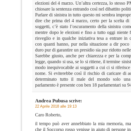
elezioni del 4 marzo. Un’altra certezza, lo stesso P
chiosare la sentenza entrando così nel dibattito polit
Parlare di sinistra in tutto questo mi sembra impropr
dire che prima del 4 marzo, certo per la scelta di
soggetti, c’è stato l’oscuramento della sinistra com
mentre dopo le elezioni e fino a tutto oggi niente 
risveglio e in qualche iniziativa tesa a entrare in
con quanti hanno, pur nella situazione a dir poco d
duro pur di garantire un presidio sia pur ridotto nelle 
Sarebbe giusto, anche per chiarezza e per la comp
legge, quando si usa, se lo si ritiene, il termine sinist
modo inequivocabile ai soggetti a cui ci si riferisce
nome. Si eviterebbe così il rischio di caricare di 
determinato tutto il male del mondo solo una
parlamento è presente con ben 18 parlamentari su 9
Andrea Pubusa
scrive:
22 Aprile 2018 alle 19:13
Caro Roberto,
il tempo può aver annebbiato la mia memoria, ma
che il Soccorso rosso venisse in aiuto di persone i