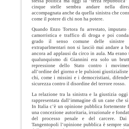
stessa politica ma oggi la “terza repubblica
cinque stelle sembra andare nella direz
accompagnata anche da quella sinistra che consi
come il potere di chi non ha potere.
Quando Enzo Tortora fu arrestato, imputato 
camorristica e traffico di droga e poi cond
grado il senso comune delle sinistre is
extraparlmentari non si lasciò mai andare a b
ancora ad applausi da circo in aula. Ma erano t
qualunquismo di Giannini era solo un brutt
repressione dello Stato contro i movimen
all’ordine del giorno e le pulsioni giustizialiste
chi, come i missini e i democristiani, difende
sicurezza contro il disordine del terrore rosso.
La relazione tra la sinistra e la giustizia ogg
rappresentata dall’immagine di un cane che si
In Italia c’è un opinione pubblica fortemente 
una concezione autoritaria, irrazionale e fondat
del processo penale e del carcere. Dai
Tangentopoli l’opinione pubblica è sempre sta