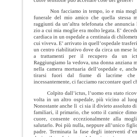
cuore sensibile può accettare cose del genere?
Non facciamo in tempo, io e mia moglie,
funerale del mio amico che quella stessa m
raggiunti da un’altra telefonata che annuncia
zio a cui mia moglie era molto legata. E’ decedu
cardiaca in un ospedale a centinaia di chilomet
cui viveva. E’ arrivato in quell’ospedale trasfe
un centro riabilitativo dove da circa un mese 
a trattamenti per il recupero da un ict
Raggiungiamo la vedova, una donna anziana m
nella camera mortuaria dell’ospedale e, anche
tirarsi fuori dal fiume di lacrime che
incessantemente, ci facciamo raccontare quel c
Colpito dall’ictus, l’uomo era stato ricov
volta in un altro ospedale, più vicino al luo
Nonostante anche lì ci sia il divieto assoluto di
familiari, il primario, che sotto il camice dimo
cuore, consente eccezionalmente alla mogl
salutarlo. Poi più nulla, neppure all’unico figli
padre. Terminata la fase degli interventi d’e