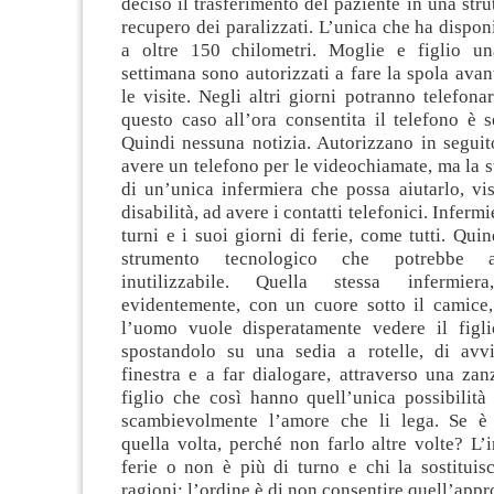
deciso il trasferimento del paziente in una strut
recupero dei paralizzati. L’unica che ha disponi
a oltre 150 chilometri. Moglie e figlio un
settimana sono autorizzati a fare la spola avant
le visite. Negli altri giorni potranno telefon
questo caso all’ora consentita il telefono è 
Quindi nessuna notizia. Autorizzano in seguit
avere un telefono per le videochiamate, ma la s
di un’unica infermiera che possa aiutarlo, vi
disabilità, ad avere i contatti telefonici. Infermi
turni e i suoi giorni di ferie, come tutti. Qui
strumento tecnologico che potrebbe ai
inutilizzabile. Quella stessa infermier
evidentemente, con un cuore sotto il camice
l’uomo vuole disperatamente vedere il figli
spostandolo su una sedia a rotelle, di avv
finestra e a far dialogare, attraverso una zan
figlio che così hanno quell’unica possibilità
scambievolmente l’amore che li lega. Se è 
quella volta, perché non farlo altre volte? L’
ferie o non è più di turno e chi la sostitui
ragioni: l’ordine è di non consentire quell’appr