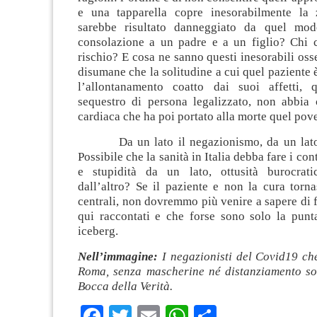
e una tapparella copre inesorabilmente la 
sarebbe risultato danneggiato da quel mo
consolazione a un padre e a un figlio? Chi 
rischio? E cosa ne sanno questi inesorabili osse
disumane che la solitudine a cui quel paziente è
l’allontanamento coatto dai suoi affetti, 
sequestro di persona legalizzato, non abbia c
cardiaca che ha poi portato alla morte quel po
Da un lato il negazionismo, da un lato 
Possibile che la sanità in Italia debba fare i co
e stupidità da un lato, ottusità burocrati
dall’altro? Se il paziente e non la cura torn
centrali, non dovremmo più venire a sapere di f
qui raccontati e che forse sono solo la pun
iceberg.
Nell’immagine:
I negazionisti del Covid19 ch
Roma, senza mascherine né distanziamento soc
Bocca della Verità.
Facebook
Twitter
Email
WhatsApp
Condividi