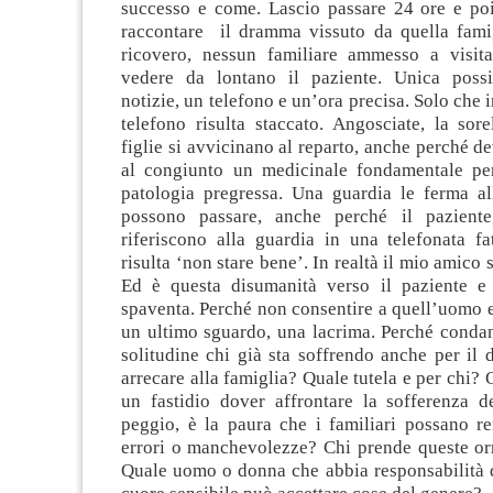
successo e come. Lascio passare 24 ore e poi
raccontare il dramma vissuto da quella famig
ricovero, nessun familiare ammesso a visit
vedere da lontano il paziente. Unica possi
notizie, un telefono e un’ora precisa. Solo che 
telefono risulta staccato. Angosciate, la sor
figlie si avvicinano al reparto, anche perché d
al congiunto un medicinale fondamentale per
patologia pregressa. Una guardia le ferma al
possono passare, anche perché il pazient
riferiscono alla guardia in una telefonata fa
risulta ‘non stare bene’. In realtà il mio amico
Ed è questa disumanità verso il paziente e 
spaventa. Perché non consentire a quell’uomo 
un ultimo sguardo, una lacrima. Perché condan
solitudine chi già sta soffrendo anche per il 
arrecare alla famiglia? Quale tutela e per chi? 
un fastidio dover affrontare la sofferenza de
peggio, è la paura che i familiari possano re
errori o manchevolezze? Chi prende queste orr
Quale uomo o donna che abbia responsabilità d