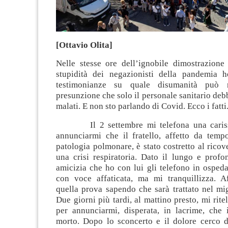
[Ottavio Olita]
Nelle stesse ore dell’ignobile dimostrazione
stupidità dei negazionisti della pandemia 
testimonianze su quale disumanità può r
presunzione che solo il personale sanitario deb
malati. E non sto parlando di Covid. Ecco i fatti
Il 2 settembre mi telefona una cariss
annunciarmi che il fratello, affetto da tem
patologia polmonare, è stato costretto al ricov
una crisi respiratoria. Dato il lungo e profo
amicizia che ho con lui gli telefono in osped
con voce affaticata, ma mi tranquillizza. A
quella prova sapendo che sarà trattato nel mi
Due giorni più tardi, al mattino presto, mi rite
per annunciarmi, disperata, in lacrime, che
morto. Dopo lo sconcerto e il dolore cerco d