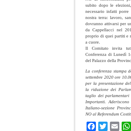
subito dopo le elezioni
necessario infatti porre
nostra terra: lavoro, san
dovranno attivarsi per un
da Cappellacci nel 20
proprio di quei partiti e
a cuore.
Il Comitato invita tut
Conferenza di Lunedì 14
del Palazzo della Provinc
La conferenza stampa de
settembre 2020 ore 10.00
per la presentazione de
la riduzione dei Parla
taglio dei parlamentari
Importanti. Aderiscon
Italiano-sezione Provin
NO al Referendum Costit
Faceboo
Twitte
Em