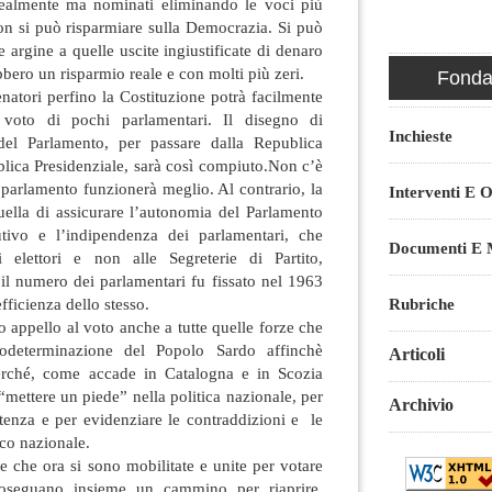
realmente ma nominati eliminando le voci più
on si può risparmiare sulla Democrazia. Si può
e argine a quelle uscite ingiustificate di denaro
bero un risparmio reale e con molti più zeri.
Fondaz
atori perfino la Costituzione potrà facilmente
 voto di pochi parlamentari. Il disegno di
Inchieste
 del Parlamento, per passare dalla Republica
lica Presidenziale, sarà così compiuto.Non c’è
l parlamento funzionerà meglio. Al contrario, la
Interventi E O
uella di assicurare l’autonomia del Parlamento
utivo e l’indipendenza dei parlamentari, che
Documenti E M
 elettori e non alle Segreterie di Partito,
il numero dei parlamentari fu fissato nel 1963
fficienza dello stesso.
Rubriche
o appello al voto anche a tutte quelle forze che
todeterminazione del Popolo Sardo affinchè
Articoli
rché, come accade in Catalogna e in Scozia
“mettere un piede” nella politica nazionale, per
Archivio
stenza e per evidenziare le contraddizioni e le
tico nazionale.
 che ora si sono mobilitate e unite per votare
seguano insieme un cammino per riaprire,