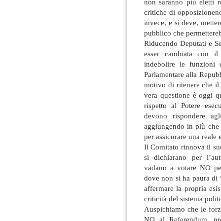
non saranno più eletti 
critiche di opposizionen
invece, e si deve, metter
pubblico che permettereb
Riducendo Deputati e Sen
esser cambiata con il
indebolire le funzioni
Parlamentare alla Repubb
motivo di ritenere che i
vera questione è oggi q
rispetto al Potere esec
devono rispondere agli
aggiungendo in più che 
per assicurare una reale e
Il Comitato rinnova il su
si dichiarano per l’au
vadano a votare NO pe
dove non si ha paura di 
affermare la propria esi
criticità del sistema poli
Auspichiamo che le forze
NO al Referendum, pro