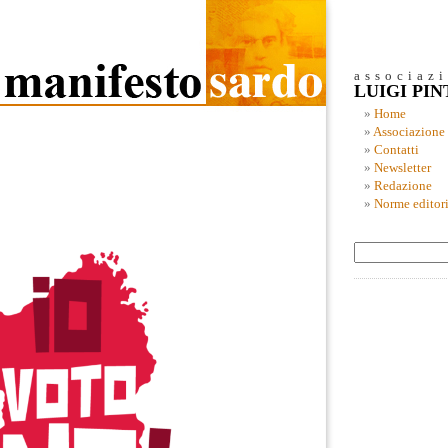
associaz
LUIGI PI
Home
Associazione
Contatti
Newsletter
Redazione
Norme editori