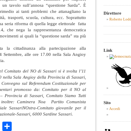
, un tavolo sull’annosa “questione Sarda”. È
 rimedio ai tanti problemi che attanagliano la
Direttore
ità, trasporti, scuola, cultura, ecc. Soprattutto
Roberto Lod
a seria riforma di quella legge elettorale fatta
14, che nega la rappresentanza democratica
 movimenti ai quali la “questione sarda” sta più
ta la cittadinanza alla partecipazione alla
Link
 Settembre, alle ore 17.00 nella Sala Angioy
ia.
l Comitato del NO di Sassari si è svolta l’11
 nella Sala Angioy della Provincia di Sassari,
l Convegno sul Referendum Costituzionale per
mentari promosso da: Comitato per il NO al
 – Provincia di Sassari, Comitato Siamo Tutti
o inoltre: Caminera Noa Partito Comunista
Sito
ciale SassariNOstra-Comitato giovanile per il
Accedi
uzionale-Sassari, 6000 Sardine Sassari
.
k
r
ail
WhatsApp
Condividi