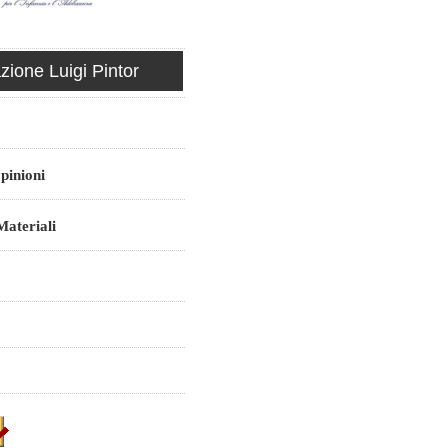
ione Luigi Pintor
pinioni
ateriali