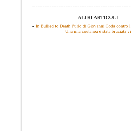
--------------------------------------------------------
-------------
ALTRI ARTICOLI
«
In Bullied to Death l’urlo di Giovanni Coda contro 
Una mia coetanea è stata bruciata vi