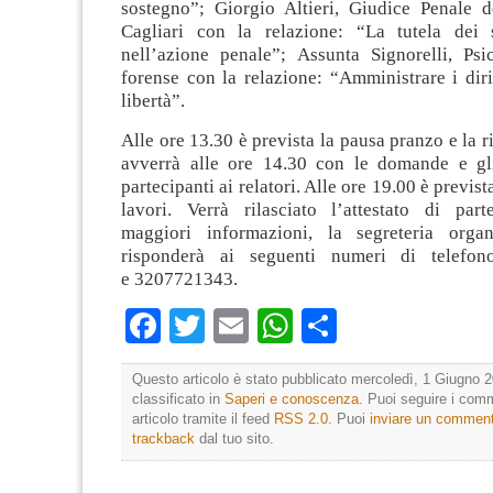
sostegno”; Giorgio Altieri, Giudice Penale d
Cagliari con la relazione: “La tutela dei 
nell’azione penale”; Assunta Signorelli, Psic
forense con la relazione: “Amministrare i dirit
libertà”.
Alle ore 13.30 è prevista la pausa pranzo e la r
avverrà alle ore 14.30 con le domande e gli
partecipanti ai relatori. Alle ore 19.00 è previst
lavori. Verrà rilasciato l’attestato di part
maggiori informazioni, la segreteria organ
risponderà ai seguenti numeri di telefo
e 3207721343.
Facebook
Twitter
Email
WhatsApp
Condividi
Questo articolo è stato pubblicato mercoledì, 1 Giugno 2
classificato in
Saperi e conoscenza
. Puoi seguire i com
articolo tramite il feed
RSS 2.0
. Puoi
inviare un commen
trackback
dal tuo sito.