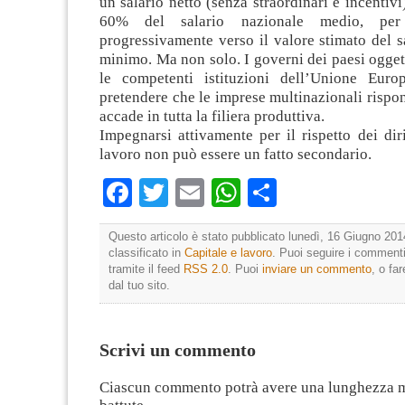
un salario netto (senza straordinari e incentivi
60% del salario nazionale medio, per 
progressivamente verso il valore stimato del s
minimo. Ma non solo. I governi dei paesi ogget
le competenti istituzioni dell’Unione Euro
pretendere che le imprese multinazionali rispo
accade in tutta la filiera produttiva.
Impegnarsi attivamente per il rispetto dei dir
lavoro non può essere un fatto secondario.
Facebook
Twitter
Email
WhatsApp
Condividi
Questo articolo è stato pubblicato lunedì, 16 Giugno 201
classificato in
Capitale e lavoro
. Puoi seguire i commenti
tramite il feed
RSS 2.0
. Puoi
inviare un commento
, o fa
dal tuo sito.
Scrivi un commento
Ciascun commento potrà avere una lunghezza 