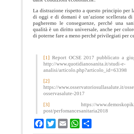
La distrazione rispetto a questo principio per l
di oggi e di domani è un’azione scellerata di c
pagheremo le conseguenze, perché una sani
qualità è un diritto universale, anche per colo
di poterne fare a meno perché privilegiati per c
[1]
Report OCSE 2017 pubblicato a giu
http://www.quotidianosanita.it/studi-e-
analisi/articolo.php?articolo_id=63398
[2]
https://www.osservatoriosullasalute.it/oss
osservasalute-2017
[3]
https://www.demoskopika.eu
post/perfomancesanitaria2018
Facebook
Twitter
Email
WhatsApp
Condividi