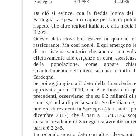
Sardegna
€ 1.958
€ 2.065
Da ciò si evince, con la fredda logica dei
Sardegna la spesa pro capite per sanità pubbl
rispetto alle altre regioni italiane, e alla media 
il 20%.
Questo dato dovrebbe essere in qualche m
rassicurante. Ma così non è. E qui emergono l
di un sistema sanitario che ancora una vol
effettivamente alle esigenze di cura, assisten
della popolazione, come appare chiar
smantellamento dell’intero sistema in tutto il 
Sardegna.
Se poi aggiungiamo il dato della finanziaria 
approvata per il 2019, che è in linea con qu
precedenti, osserviamo che su 8,2 miliardi di ri
sono 3,7 miliardi per la sanità. Se dividiamo 3,
numero di residenti in Sardegna (dati Istat – p
dicembre 2017) che è pari a 1.648.176, sco
ciascun residente in Sardegna si avrebbe in t
pari a € 2.245.
Incrociando questo dato con altre rilevazioni