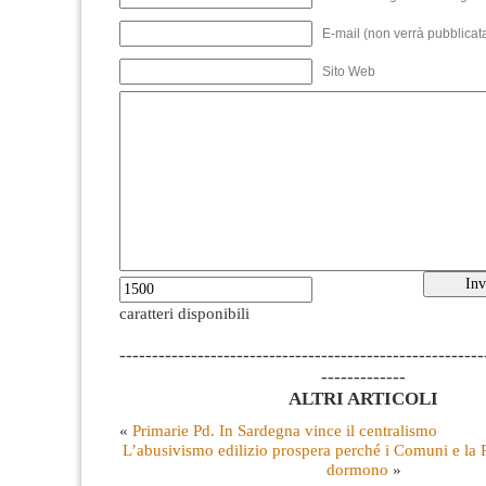
E-mail (non verrà pubblicata
Sito Web
caratteri disponibili
--------------------------------------------------------
-------------
ALTRI ARTICOLI
«
Primarie Pd. In Sardegna vince il centralismo
L’abusivismo edilizio prospera perché i Comuni e la
dormono
»