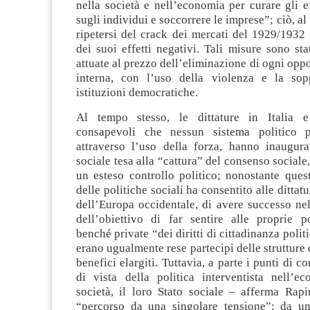
nella società e nell’economia per curare gli eff
sugli individui e soccorrere le imprese”; ciò, al f
ripetersi del crack dei mercati del 1929/1932 
dei suoi effetti negativi. Tali misure sono sta
attuate al prezzo dell’eliminazione di ogni oppo
interna, con l’uso della violenza e la sop
istituzioni democratiche.
Al tempo stesso, le dittature in Italia 
consapevoli che nessun sistema politico p
attraverso l’uso della forza, hanno inaugura
sociale tesa alla “cattura” del consenso sociale
un esteso controllo politico; nonostante ques
delle politiche sociali ha consentito alle dittat
dell’Europa occidentale, di avere successo ne
dell’obiettivo di far sentire alle proprie p
benché private “dei diritti di cittadinanza politic
erano ugualmente rese partecipi delle strutture 
benefici elargiti. Tuttavia, a parte i punti di c
di vista della politica interventista nell’e
società, il loro Stato sociale – afferma Rapi
“percorso da una singolare tensione”: da un