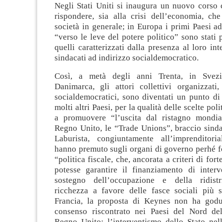
Negli Stati Uniti si inaugura un nuovo corso 
rispondere, sia alla crisi dell’economia, che
società in generale; in Europa i primi Paesi ad
“verso le leve del potere politico” sono stati
quelli caratterizzati dalla presenza al loro int
sindacati ad indirizzo socialdemocratico.
Così, a metà degli anni Trenta, in Svez
Danimarca, gli attori collettivi organizzati,
socialdemocratici, sono diventati un punto di
molti altri Paesi, per la qualità delle scelte poli
a promuovere “l’uscita dal ristagno mondia
Regno Unito, le “Trade Unions”, braccio sinda
Laburista, congiuntamente all’imprenditorial
hanno premuto sugli organi di governo perhé f
“politica fiscale, che, ancorata a criteri di fort
potesse garantire il finanziamento di interv
sostegno dell’occupazione e della ridistr
ricchezza a favore delle fasce sociali più s
Francia, la proposta di Keynes non ha godu
consenso riscontrato nei Paesi del Nord de
Regno Unito; l’interventismo dello Stato nel