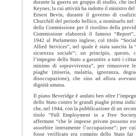
durante la guerra un gruppo di studio, che inc
Keynes, la cui attività ha indotto il ministro del
Ernest Bevin, durante il governo di coaliz
Churchill del periodo bellico, a nominarlo nel
della Commissione per il riordino della previd
Commissione elaborerà il famoso “Report”, 
1942 al Parlamento inglese, col titolo “Socia
Allied Services”, nel quale è stata sancita la “
sicurezza sociale”; un principio, questo, 
l’impegno dello Stato a garantire a tutti i citt
minimo di sopravvivenza”, per rimuovere le
piaghe (miseria, malattia, ignoranza, degr
disoccupazione), che sino ad allora avevan
dignità umana.
Il piano Beveridge è andato ben oltre l’impeg
dello Stato contro le grandi piaghe prima indic
che, nel 1944, con la pubblicazione di un seco
titolo “Full Employment in a Free Societ
affermate “che le imprese private possono ess
assorbire interamente l’occupazione”; per cui
fosse verificato era compito dello Stato far 