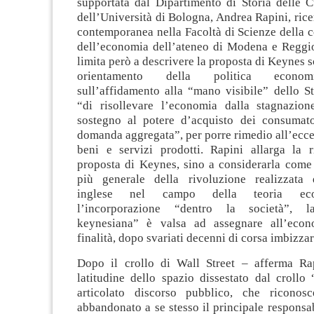
supportata dal Dipartimento di Storia delle C
dell’Università di Bologna, Andrea Rapini, ricer
contemporanea nella Facoltà di Scienze della 
dell’economia dell’ateneo di Modena e Reggio
limita però a descrivere la proposta di Keynes
orientamento della politica econom
sull’affidamento alla “mano visibile” dello S
“di risollevare l’economia dalla stagnazio
sostegno al potere d’acquisto dei consumato
domanda aggregata”, per porre rimedio all’ecces
beni e servizi prodotti. Rapini allarga la ri
proposta di Keynes, sino a considerarla come 
più generale della rivoluzione realizzata 
inglese nel campo della teoria ec
l’incorporazione “dentro la società”, l
keynesiana” è valsa ad assegnare all’econ
finalità, dopo svariati decenni di corsa imbizzar
Dopo il crollo di Wall Street – afferma Ra
latitudine dello spazio dissestato dal crollo
articolato discorso pubblico, che riconos
abbandonato a se stesso il principale responsabi