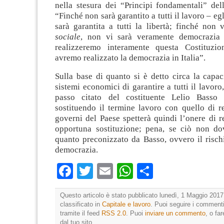
nella stesura dei “Principi fondamentali” del
“Finché non sarà garantito a tutti il lavoro – eg
sarà garantita a tutti la libertà; finché non 
sociale
, non vi sarà veramente democrazia 
realizzeremo interamente questa Costituzi
avremo realizzato la democrazia in Italia”.
Sulla base di quanto si è detto circa la capa
sistemi economici di garantire a tutti il lavoro
passo citato del costituente Lelio Basso 
sostituendo il termine lavoro con quello di re
governi del Paese spetterà quindi l’onere di r
opportuna sostituzione; pena, se ciò non do
quanto preconizzato da Basso, ovvero il risch
democrazia.
Facebook
Twitter
Email
WhatsApp
Condividi
Questo articolo è stato pubblicato lunedì, 1 Maggio 2017
classificato in
Capitale e lavoro
. Puoi seguire i commenti
tramite il feed
RSS 2.0
. Puoi
inviare un commento
, o fa
dal tuo sito.