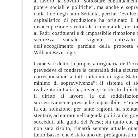
al lavoro ha dovuto “sottostare continuamente
potere sociali e politiche”, ma anche e soprat
dalla fine degli anni Settanta, perché l’evoluz
capitalistico di produzione ha originato il
disoccupazione strutturale irreversibile, del t
ai Padri costituenti e di impossibile rimozione 
sicurezza sociale vigente, realizzat
dell’accoglimento parziale della proposta 
William Beveridge.
Come si è detto, la proposta originaria dell’ec
prevedeva di fondare la centralità della sicurez
corresponsione a tutti cittadini di ogni Stat
minimo di sopravvivenza”; il sistema di si
realizzato in Italia ha, invece, sostituito il diri
il diritto al lavoro, la cui soddisfazi
successivamente pressoché impossibile. E’ que
la cui soluzione, per tante ragioni, ha stenta
stentare, ad entrare nell’agenda politica dei go
succeduti alla guida del Paese; sin tanto che
non sarà risolto, rimarrà sempre attuale qua
Lelio Basso, che è stato uno dei protagonisti in