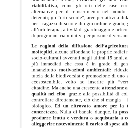
riabilitativa
, come gli orti delle case circ
alternative per il reinserimento nel mondo
detenuti; gli “orti-scuole”, aree per attività di
per i ragazzi di scuole di ogni ordine e grado; g
all’ortoterapia, attività di giardinaggio e ortic
di programmi riabilitativi per persone diversame
Le ragioni della diffusione dell’agricoltu
molteplici
, alcune affondano le proprie radici
socio-culturali avvenuti negli ultimi 15 anni, a
più immediati che essa è in grado di ge
innanzitutto
motivazioni ambientali
: riduz
tutela della biodiversità e promozione di uno
ecosostenibile, volto ad inserire più “ver
cittadine. Ma anche una crescente
attenzione al
qualità nel cibo
, grazie alla possibilità di co
controllare direttamente, ciò che si mangia – 
biologico.
Ed
un ritrovato amore per la t
concretezza
. Nulla di banale dunque,
la poss
produrre frutta e verdura o acquistarla a co
alleggerire notevolmente il carico di spese al