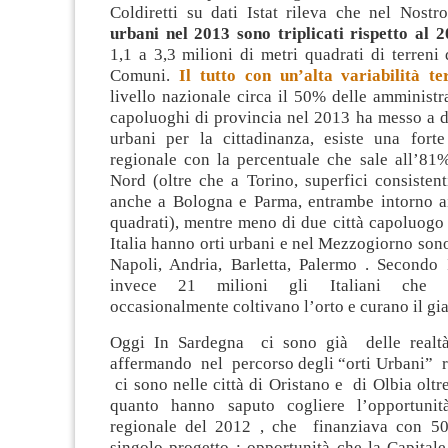
Coldiretti su dati Istat rileva che nel Nostr
urbani nel 2013 sono triplicati rispetto al 
1,1 a 3,3 milioni di metri quadrati di terreni 
Comuni.
Il tutto con un’alta variabilità ter
livello nazionale circa il 50% delle amminist
capoluoghi di provincia nel 2013 ha messo a d
urbani per la cittadinanza, esiste una forte
regionale con la percentuale che sale all’81%
Nord (oltre che a Torino, superfici consisten
anche a Bologna e Parma, entrambe intorno a
quadrati), mentre meno di due città capoluogo 
Italia hanno orti urbani e nel Mezzogiorno sono
Napoli, Andria, Barletta, Palermo . Secondo I
invece 21 milioni gli Italiani che s
occasionalmente coltivano l’orto e curano il gi
Oggi
In Sardegna
ci sono già delle realtà
affermando nel percorso degli “orti Urbani” r
ci sono nelle città di Oristano e di Olbia oltr
quanto hanno saputo cogliere l’opportuni
regionale del 2012 , che finanziava con 50
singolo progetto ; opportunità che la Capital