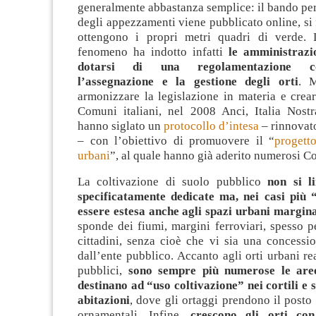
generalmente abbastanza semplice: il bando pe
degli appezzamenti viene pubblicato online, si
ottengono i propri metri quadri di verde. 
fenomeno ha indotto infatti
le amministrazi
dotarsi di una regolamentazione c
l’assegnazione e la gestione degli orti
. 
armonizzare la legislazione in materia e crear
Comuni italiani, nel 2008 Anci, Italia Nost
hanno siglato un
protocollo d’intesa
– rinnovat
– con l’obiettivo di promuovere il “
progett
urbani
”, al quale hanno già aderito numerosi C
La coltivazione di suolo pubblico
non si li
specificatamente dedicate ma, nei casi più “
essere estesa anche agli spazi urbani margina
sponde dei fiumi, margini ferroviari, spesso pe
cittadini, senza cioè che vi sia una concessi
dall’ente pubblico.
Accanto agli orti urbani rea
pubblici,
sono sempre più numerose le aree
destinano ad “uso coltivazione” nei cortili e s
abitazioni
, dove gli ortaggi prendono il posto 
ornamentali.
Infine,
crescono gli orti con