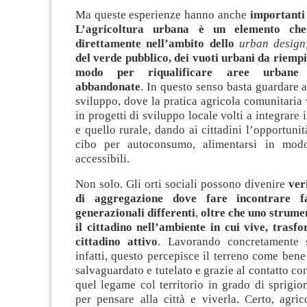
Ma queste esperienze hanno anche
importanti r
L’agricoltura urbana è un elemento che 
direttamente nell’ambito dello
urban design
del verde
pubblico, dei vuoti urbani da riempi
modo per riqualificare aree urbane
abbandonate
. In questo senso basta guardare a
sviluppo, dove la pratica agricola comunitaria
in progetti di sviluppo locale volti a integrare
e quello rurale, dando ai cittadini l’opportunit
cibo per autoconsumo, alimentarsi in mod
accessibili.
Non solo. Gli orti sociali possono divenire
veri
di aggregazione dove fare incontrare fa
generazionali differenti
,
oltre che uno strumen
il cittadino nell’ambiente in cui vive, trasf
cittadino attivo
. Lavorando concretamente 
infatti, questo percepisce il terreno come be
salvaguardato e tutelato e grazie al contatto con 
quel legame col territorio in grado di sprigi
per pensare alla città e viverla.
Certo, agric