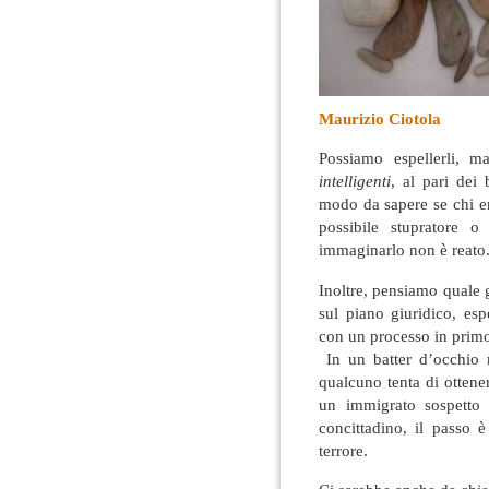
Maurizio Ciotola
Possiamo espellerli, m
intelligenti
, al pari dei
modo da sapere se chi en
possibile stupratore o
immaginarlo non è reato
Inoltre, pensiamo quale 
sul piano giuridico, es
con un processo in primo
In un batter d’occhio r
qualcuno tenta di ottener
un immigrato sospetto
concittadino, il passo 
terrore.