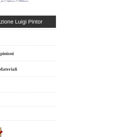
ione Luigi Pintor
pinioni
ateriali