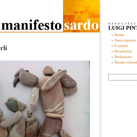
associaz
LUIGI PI
Home
Associazione
Contatti
rli
Newsletter
Redazione
Norme editori