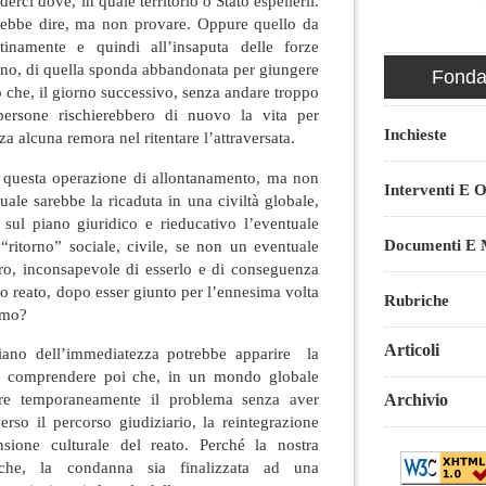
rci dove, in quale territorio o Stato espellerli.
trebbe dire, ma non provare. Oppure quello da
stinamente e quindi all’insaputa delle forze
ono, di quella sponda abbandonata per giungere
Fondaz
to che, il giorno successivo, senza andare troppo
 persone rischierebbero di nuovo la vita per
Inchieste
a alcuna remora nel ritentare l’attraversata.
 questa operazione di allontanamento, ma non
Interventi E O
uale sarebbe la ricaduta in una civiltà globale,
 sul piano giuridico e rieducativo l’eventuale
Documenti E M
“ritorno” sociale, civile, se non un eventuale
ero, inconsapevole di esserlo e di conseguenza
sso reato, dopo esser giunto per l’ennesima volta
Rubriche
iamo?
Articoli
piano dell’immediatezza potrebbe apparire la
vo comprendere poi che, in un mondo globale
re temporaneamente il problema senza aver
Archivio
rso il percorso giudiziario, la reintegrazione
nsione culturale del reato. Perché la nostra
 che, la condanna sia finalizzata ad una