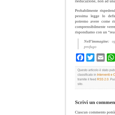
rieducazione, non ad una
Probabilmente rispeden
pessima legge lo defin
potremo avere come ris
comprensibilmente verr
rispondiamo con un “reat
Nell’immagine:
ope
profugo
Faceboo
Twitte
Em
Questo articolo è stato pub
classificato in
Interventi e 
tramite il feed
RSS 2.0
. Pu
sito.
Scrivi un commen
Ciascun commento potrà 