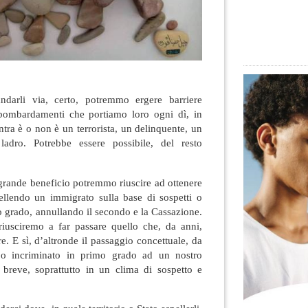
andarli via, certo, potremmo ergere barriere
 bombardamenti che portiamo loro ogni dì, in
tra è o non è un terrorista, un delinquente, un
 ladro
. Potrebbe essere possibile, del resto
.
grande beneficio potremmo riuscire ad ottenere
pellendo un immigrato sulla base di sospetti o
 grado, annullando il secondo e la Cassazione.
iusciremo a far passare quello che, da anni,
e. E sì, d’altronde il passaggio concettuale, da
 o incriminato in primo grado ad un nostro
è breve, soprattutto in un clima di sospetto e