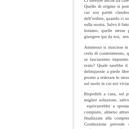
Ci sarebbe anche da chiede
Quello di origine si po
cui son partiti clande
dell’ordine, quando ci s
sulla nostra. Salvo il fat
lontano, quelle stesse
giungere qui da noi, senz
Ammesso si riuscisse in
certo di contenimento, q
se lasciassimo impunito
reato? Quale sarebbe il 
delinquente a piede lib
pronto a reiterare lo ste
sul suolo in cui noi viv
Rispedirli a casa, sul 
miglior soluzione, sal
equivarrebbe a sposta
compiuto, almeno attrave
finalizzata alla compre
Costituzione prevede