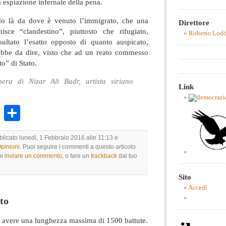
 espiazione infernale della pena.
do là da dove è venuto l’immigrato, che una
Direttore
isce “clandestino”, piuttosto che rifugiato,
Roberto Lod
ultato l’esatto opposto di quanto auspicato,
ebbe da dire, visto che ad un reato commesso
o” di Stato.
ra di Nizar Ali Badr, artista siriano
Link
k
r
ail
WhatsApp
Condividi
blicato lunedì, 1 Febbraio 2016 alle 11:13 e
Opinioni
. Puoi seguire i commenti a questo articolo
oi
inviare un commento
, o fare un
trackback
dal tuo
Sito
Accedi
to
avere una lunghezza massima di 1500 battute.