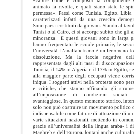
«capire come è composta la componente s
animato la rivolta, e quali siano state le sp
permessa». Paesi come Tunisia, Egitto, Libia 
caratterizzati infatti da una crescita demogr
Sono paesi costituiti da giovani. Stando al tavo
Tunisi o al Cairo, ci si accorge subito che gli 
minoranza. E questi giovani sono in larga par
hanno frequentato le scuole primarie, le seco
l’università. L’analfabetismo è un fenomeno f
dissoluzione. Ma la faccia negativa del
rappresentata dagli alti tassi di disoccupazion
Tunisia, il 14% in Algeria e il 17% in Egitto, s
alla maggior parte degli occupati viene corri
iniqua. I soggetti attivi nella protesta sono pe
e critiche, che stanno affinando gli strume
all’imposizione di condizioni sociali e
svantaggiose. In questo momento storico, inter
solo non può costruire un movimento politico o
indispensabile come fattore di attuazione di un 
varie situazioni nazionali, mettendo in comun
grazie all’universalità della lingua araba- i di
Maghreb e dell’Europa, lontani anche cultural