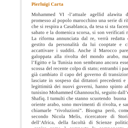
Pierluigi Carta
Mohammed VI -l’attuale agellid alawita 
promesso al popolo marocchino una serie di ri
che si respira a Casablanca, da tesa si sta facend
sabato e la domenica scorsa, si son verificati 
La riforma annunciata dal re, verrà redatta
gestito da personalità da lui cooptate e 
accattivare i sudditi. Anche il Marocco pare 
galoppata alla rivolta del mondo arabo, ma
l’Egitto e la Tunisia non sembrano ancora esser
scossa del recente colpo di stato; entrambi i pa
già cambiato il capo del governo di transizio
lasciate in sospeso dai dittatori precedenti 
legittimità dei nuovi governi, hanno spinto al
tunisino Mohammed Ghannouchi, seguito dall
Shafiq. I tumulti che stanno scuotendo buona 
oriente arabo, sono movimenti di rivolta, e s
chiamarle “rivoluzioni”. Bisogna però, com
secondo Nicola Melis, ricercatore di Stori
dell’Africa, della facoltà di Scienze politi