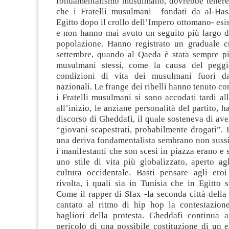
fondamentalismo musulmano, dovrebbe tenere 
che i Fratelli musulmani –fondati da al-Ha
Egitto dopo il crollo dell’Impero ottomano- esi
e non hanno mai avuto un seguito più largo di
popolazione. Hanno registrato un graduale c
settembre, quando al Qaeda è stata sempre pi
musulmani stessi, come la causa del peggi
condizioni di vita dei musulmani fuori da
nazionali. Le frange dei ribelli hanno tenuto co
i Fratelli musulmani si sono accodati tardi all
all’inizio, le anziane personalità del partito, h
discorso di Gheddafi, il quale sosteneva di ave
“giovani scapestrati, probabilmente drogati”. 
una deriva fondamentalista sembrano non sussi
i manifestanti che son scesi in piazza erano e s
uno stile di vita più globalizzato, aperto agl
cultura occidentale. Basti pensare agli eroi
rivolta, i quali sia in Tunisia che in Egitto 
Come il rapper di Sfax -la seconda città della
cantato al ritmo di hip hop la contestazion
bagliori della protesta. Gheddafi continua a
pericolo di una possibile costituzione di un 