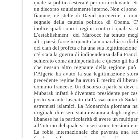
quale la politica estera è per ora irrilevante. Si
un discorso squisitamente interno. Non ci sono
fiamme, né stelle di David incenerite, e non
segnale della cautela politica di Obama. C
inoltre quali sono i regimi contro i quali si 
L’establishment del Marocco ha tenuto megli
altri paesi, forse in quanto la monarchia si dic
del clan del profeta e ha una sua legittimazione
c’è stata la guerra di indipendenza dalla Francia
schierato come antimperialista e questo gli ha d
che nessun altro regnante della regione può
l’Algeria ha avuto la sua legittimazione stori
precedente regime ha avuto il merito di liberar
dominio francese. Un discorso a parte si deve fa
Mubarak infatti è diventato presidente per ca
posto vacante lasciato dall’assassinio di Sada
estremisti islamici. La Monarchia giordana na
originale di essere stata instaurata dagli ingles
libanese ha la particolarità di avere un multipa
all’interno del quale si inseriscono tensioni etn
La fobia internazionale che paventa una re