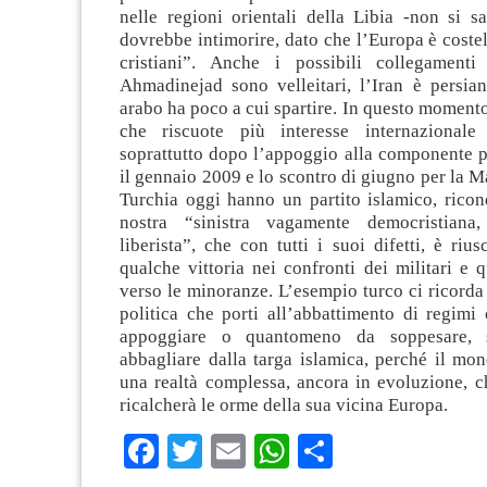
nelle regioni orientali della Libia -non si s
dovrebbe intimorire, dato che l’Europa è costel
cristiani”. Anche i possibili collegamenti
Ahmadinejad sono velleitari, l’Iran è persi
arabo ha poco a cui spartire. In questo momento
che riscuote più interesse internazionale
soprattutto dopo l’appoggio alla componente p
il gennaio 2009 e lo scontro di giugno per la 
Turchia oggi hanno un partito islamico, ricon
nostra “sinistra vagamente democristiana
liberista”, che con tutti i suoi difetti, è rius
qualche vittoria nei confronti dei militari e 
verso le minoranze. L’esempio turco ci ricorda
politica che porti all’abbattimento di regimi
appoggiare o quantomeno da soppesare, s
abbagliare dalla targa islamica, perché il mo
una realtà complessa, ancora in evoluzione, c
ricalcherà le orme della sua vicina Europa.
Facebook
Twitter
Email
WhatsApp
Condividi