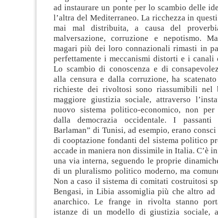
ad instaurare un ponte per lo scambio delle ide
l’altra del Mediterraneo. La ricchezza in questi
mai mal distribuita, a causa del proverbia
malversazione, corruzione e nepotismo. Ma 
magari più dei loro connazionali rimasti in p
perfettamente i meccanismi distorti e i canali d
Lo scambio di conoscenza e di consapevolez
alla censura e dalla corruzione, ha scatenato 
richieste dei rivoltosi sono riassumibili nel
maggiore giustizia sociale, attraverso l’inst
nuovo sistema politico-economico, non per 
dalla democrazia occidentale. I passanti
Barlaman” di Tunisi, ad esempio, erano consci
di cooptazione fondanti del sistema politico 
accade in maniera non dissimile in Italia. C’è inf
una via interna, seguendo le proprie dinamiche
di un pluralismo politico moderno, ma comunq
Non a caso il sistema di comitati costruitosi 
Bengasi, in Libia assomiglia più che altro ad
anarchico. Le frange in rivolta stanno por
istanze di un modello di giustizia sociale, a