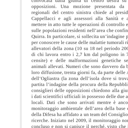
convocata dalla giunta di centro destra su 
opposizioni. Una mozione presentata da s
regionali del centro sinistra chiede al presi
Cappellacci e agli assessori alla Sanità e 
mettere in atto tutte le operazioni di controllo
sulle popolazioni residenti nell’area che confin
Quirra. In particolare, si sollecita un’indagine
per conoscere le cause delle malattie tumorali ri
allevatori della zona (10 su 18 nel periodo 2
di chi lavora entro i 2,7 km dal poligono in 
censite) e delle malformazioni genetiche se
animali allevati. Numeri che sono davvero da 
loro diffusione, trenta giorni fa, da parte delle 
dell’Ogliastra (la zona dell’isola dove si trov
partita l’indagine della procura della Repubbli
consiglieri delle opposizioni chiedono alla giu
i dati scientifici ufficiali in possesso delle due 
locali. Dati che sono arrivati mentre è anc
monitoraggio ambientale dell’area della base 
della Difesa ha affidato a un team del Consiglio
ricerche. Iniziato nel 2009, il monitoraggio no
concluso e non si capisce il perché, visto che 