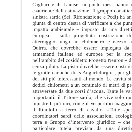
Cagliari e di Lanusei in pochi mesi hanno 
esauriente della situazione. Il gruppo consili
sinistra sarda (Sel, Rifondazione e Pcdi) ha an
giunta di centro destra di verificare a che punt
impatto ambientale – imposto da una dirett
europea – sulla progettata costruzione d
atterraggio lunga un chilometro e mezzo n
Quirra, che dovrebbe essere impiegata da i
armamenti italiane ed europee per la spe
nell’ambito del cosiddetto Progetto Neuron – di 
senza pilota. La pista dovrebbe essere costrui
le grotte carsiche di Is Angurtidorgius, per gl
dei siti più interessanti al mondo. Le cavità s
dodici chilometri a un centinaio di metri di p
attraversate da due corsi d’acqua. Tante le var
importanti: il Tritone sardo, che vive solo qui
pipistrelli più rari, come il Vespertilio maggior
il Rinolofo a ferro di cavallo. «Tutte spe
coordinatori sardi delle associazioni ecologi
terra e Gruppo d’intervento giuridico – che 
particolare tutela prevista da una diretti