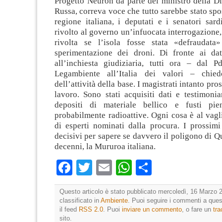
Progetto Neuron da parte del ministro della D
Russa, correva voce che tutto sarebbe stato spos
regione italiana, i deputati e i senatori sar
rivolto al governo un’infuocata interrogazione
rivolta se l’isola fosse stata «defraudata
sperimentazione dei droni. Di fronte ai da
all’inchiesta giudiziaria, tutti ora – dal P
Legambiente all’Italia dei valori – chie
dell’attività della base. I magistrati intanto pr
lavoro. Sono stati acquisiti dati e testimonia
depositi di materiale bellico e fusti pie
probabilmente radioattive. Ogni cosa è al vag
di esperti nominati dalla procura. I prossimi
decisivi per sapere se davvero il poligono di Qu
decenni, la Mururoa italiana.
Facebook
Twitter
Email
WhatsApp
Condividi
Questo articolo è stato pubblicato mercoledì, 16 Marzo 2
classificato in
Ambiente
. Puoi seguire i commenti a quest
il feed
RSS 2.0
. Puoi
inviare un commento
, o fare un
tr
sito.