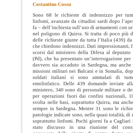
Costantino Cossu
Sono 68 le richieste di indennizzo per tumo
linfomi, avanzate da cittadini sardi dopo l’ap
fa – dell’inchiesta sull’uso di armamenti con u
nel poligono di Quirra. Si tratta di poco più 
delle richieste giunte da tutta l’Italia (439) da 
che chiedono indennizzi. Dati impressionanti, fo
scorsi dal ministero della Difesa al deputato
(Pd), che ha presentato un’interrogazione per
davvero sia accaduto in Sardegna, ma anche 
missioni militari nei Balcani e in Somalia, dop
soldati italiani si sono ammalati di tum
emolinfatico. Delle 439 domande inviate all
ministero, 340 sono di personale militare o dei
per operazioni fuori dai confini nazionali, 10
svolta nelle basi, soprattutto Quirra, ma anc
sempre in Sardegna. Mentre 31 sono le richies
patologie indicate sono, nella quasi totalità, di
soprattutto linfomi. Pochi giorni fa a Cagliari 
stato discusso in una riunione del consi