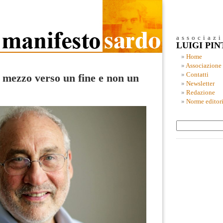
associaz
LUIGI PI
Home
Associazione
Contatti
 mezzo verso un fine e non un
Newsletter
Redazione
Norme editori