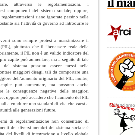
zare, attraverso le regolamentazioni, i
rsi componenti del sistema sociale; oppure,
e regolamentazioni siano ignorate persino nelle
stante sia l’attività di governo ad introdurre le
verni sono sempre protesi a massimizzare il
(PIL), piuttosto che il “benessere reale della
oriamente, il PIL non è un valido indicatore del
L pro capite può aumentare, ma a seguito di tale
 del sistema possono essere messi nella
ontare maggiori disagi, tali da comportare una
giore dell’aumento originario del PIL; inoltre,
o capite può aumentare, ma possono anche
are le conseguenze negative delle maggiori
ive; oppure può accadere che l’aumento del PIL
uali a condurre uno standard di vita che varrà a
rtunità alle generazioni future.
istemi di regolamentazione non consentano di
enti dei diversi membri del sistema sociale è
a del livelli di integrazione a livello globale