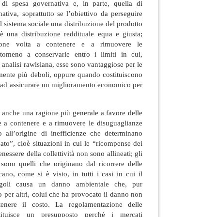
di spesa governativa e, in parte, quella di
tiva, soprattutto se l’obiettivo da perseguire
al sistema sociale una distribuzione del prodotto
oè una distribuzione reddituale equa e giusta;
zione volta a contenere e a rimuovere le
tomeno a conservarle entro i limiti in cui,
 analisi rawlsiana, esse sono vantaggiose per le
mente più deboli, oppure quando costituiscono
a ad assicurare un miglioramento economico per
z, anche una ragione più generale a favore delle
te a contenere e a rimuovere le disuguaglianze
no all’origine di inefficienze che determinano
cato”, cioè situazioni in cui le “ricompense dei
enessere della collettività non sono allineati; gli
 sono quelli che originano dal ricorrere delle
icano, come si è visto, in tutti i casi in cui il
ngoli causa un danno ambientale che, pur
 per altri, colui che ha provocato il danno non
enere il costo. La regolamentazione delle
ostituisce un presupposto perché i mercati