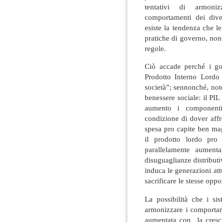
tentativi di armoniz
comportamenti dei dive
esiste la tendenza che l
pratiche di governo, nono
regole.
Ciò accade perché i go
Prodotto Interno Lordo 
società”; sennonché, not
benessere sociale: il PI
aumento i componenti
condizione di dover affr
spesa pro capite ben mag
il prodotto lordo pr
parallelamente aument
disuguaglianze distribut
induca le generazioni att
sacrificare le stesse oppo
La possibilità che i s
armonizzare i comportam
aumentata con la crescit