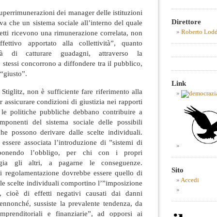
uperrimunerazioni dei manager delle istituzioni
Direttore
erva che un sistema sociale all’interno del quale
Roberto Lod
etti ricevono una rimunerazione correlata, non
fettivo apportato alla collettività”, quanto
ità di catturare guadagni, attraverso la
 stessi concorrono a diffondere tra il pubblico,
“giusto”.
Link
tiglitz, non è sufficiente fare riferimento alla
 assicurare condizioni di giustizia nei rapporti
 le politiche pubbliche debbano contribuire a
componenti del sistema sociale delle possibili
e possono derivare dalle scelte individuali.
essere associata l’introduzione di ”sistemi di
mponendo l’obbligo, per chi con i propri
gia gli altri, a pagarne le conseguenze.
Sito
 di regolamentazione dovrebbe essere quello di
Accedi
 le scelte individuali comportino l’”imposizione
”, cioè di effetti negativi causati dai danni
 Sennonché, sussiste la prevalente tendenza, da
mprenditoriali e finanziarie”, ad opporsi ai