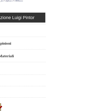
ione Luigi Pintor
pinioni
ateriali