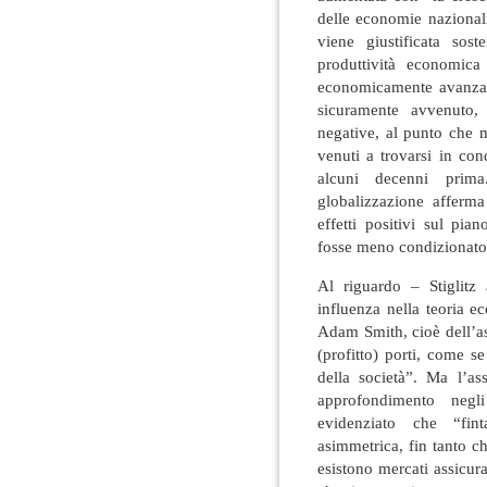
delle economie nazionali
viene giustificata so
produttività economica
economicamente avanzati,
sicuramente avvenuto,
negative, al punto che m
venuti a trovarsi in co
alcuni decenni prima.
globalizzazione afferm
effetti positivi sul pia
fosse meno condizionato
Al riguardo – Stiglit
influenza nella teoria e
Adam Smith, cioè dell’as
(profitto) porti, come s
della società”. Ma l’as
approfondimento negli
evidenziato che “fin
asimmetrica, fin tanto c
esistono mercati assicura