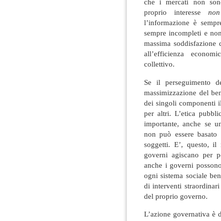
che i mercati non sono
proprio interesse
non
l’informazione è sempr
sempre incompleti e non 
massima soddisfazione d
all’efficienza econom
collettivo.
Se il perseguimento de
massimizzazione del ben
dei singoli componenti i
per altri. L’etica pubbli
importante, anche se u
non può essere basato e
soggetti. E’, questo, i
governi agiscano per po
anche i governi possono
ogni sistema sociale ben
di interventi straordinari
del proprio governo.
L’azione governativa è d