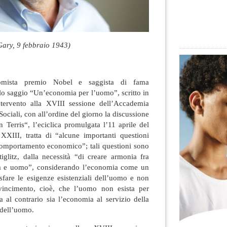
Gary, 9 febbraio 1943)
onomista premio Nobel e saggista di fama
olo saggio “Un’economia per l’uomo”, scritto in
tervento alla XVIII sessione dell’Accademia
Sociali
, con all’ordine del giorno la discussione
 Terris“, l’eciclica promulgata l’11 aprile del
XIII, tratta di “alcune importanti questioni
 comportamento economico”; tali questioni sono
tiglitz, dalla necessità “di creare armonia fra
a e uomo”, considerando l’economia come un
sfare le esigenze esistenziali dell’uomo e non
vincimento, cioè, che l’uomo non esista per
 al contrario sia l’economia al servizio della
 dell’uomo.