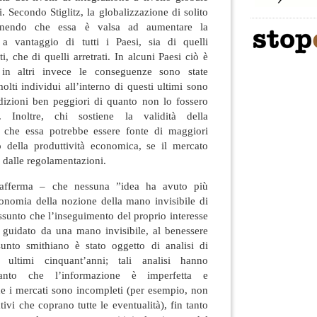
. Secondo Stiglitz, la globalizzazione di solito
stenendo che essa è valsa ad aumentare la
 a vantaggio di tutti i Paesi, sia di quelli
 che di quelli arretrati. In alcuni Paesi ciò è
 in altri invece le conseguenze sono state
olti individui all’interno di questi ultimi sono
ndizioni ben peggiori di quanto non lo fossero
 Inoltre, chi sostiene la validità della
a che essa potrebbe essere fonte di maggiori
no della produttività economica, se il mercato
 dalle regolamentazioni.
z afferma – che nessuna ”idea ha avuto più
conomia della nozione della mano invisibile di
sunto che l’inseguimento del proprio interesse
e guidato da una mano invisibile, al benessere
sunto smithiano è stato oggetto di analisi di
 ultimi cinquant’anni; tali analisi hanno
tanto che l’informazione è imperfetta e
he i mercati sono incompleti (per esempio, non
tivi che coprano tutte le eventualità), fin tanto