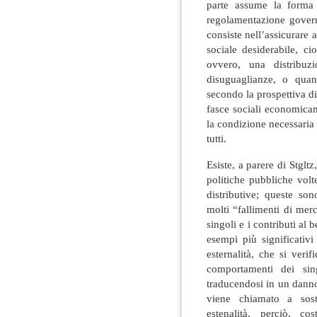
parte assume la forma 
regolamentazione governa
consiste nell’assicurare 
sociale desiderabile, ci
ovvero, una distribu
disuguaglianze, o quan
secondo la prospettiva di
fasce sociali economica
la condizione necessari
tutti.
Esiste, a parere di Stglt
politiche pubbliche vol
distributive; queste so
molti “fallimenti di mer
singoli e i contributi al b
esempi più significativi
esternalità, che si verif
comportamenti dei si
traducendosi in un danno
viene chiamato a sost
estenalità, perciò, c