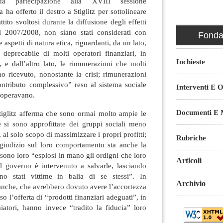
ua partecipazione alla XVIII sessione
 ha offerto il destro a Stiglitz per sottolineare
tito svoltosi durante la diffusione degli effetti
el 2007/2008, non siano stati considerati con
Fondaz
 aspetti di natura etica, riguardanti, da un lato,
deprecabile di molti operatori finanziari, in
Inchieste
, e dall’altro lato, le rimunerazioni che molti
no ricevuto, nonostante la crisi; rimunerazioni
ontributo complessivo” reso al sistema sociale
Interventi E O
i operavano.
Documenti E M
tiglitz afferma che sono ormai molto ampie le
e si sono approfittate dei gruppi sociali meno
 al solo scopo di massimizzare i propri profitti;
Rubriche
 giudizio sul loro comportamento sta anche la
sono loro “esplosi in mano gli ordigni che loro
Articoli
il governo è intervenuto a salvarle, lasciando
o stati vittime in balia di se stessi”. In
Archivio
anche, che avrebbero dovuto avere l’accortezza
rso l’offerta di “prodotti finanziari adeguati”, in
miatori, hanno invece “tradito la fiducia” loro