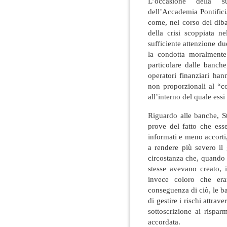
L’occasione della s
dell’Accademia Pontificia
come, nel corso del dibat
della crisi scoppiata n
sufficiente attenzione due
la condotta moralmente 
particolare dalle banche
operatori finanziari han
non proporzionali al “c
all’interno del quale ess
Riguardo alle banche, S
prove del fatto che ess
informati e meno accorti,
a rendere più severo il
circostanza che, quando 
stesse avevano creato, 
invece coloro che eran
conseguenza di ciò, le b
di gestire i rischi attrave
sottoscrizione ai rispar
accordata.