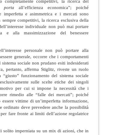
 completamente competitivi, la ricerca del
 porta
all’efficienza economica”; poiché
e imperfetta e asimmetrica e i mercati sono
sempre competitivi, la ricerca esclusiva della
ell’interesse individuale non può mai portare
ica e alla massimizzazione del benessere
ll’interesse personale non può portare alla
essere generale, occorre che i comportamenti
l sistema sociale non prudano esiti indesiderati
ca, pertanto, afferma Stiglitz, riveste un ruolo
n “giusto” funzionamento del sistema sociale
sclusivamente sulle scelte etiche dei singoli
l motivo per cui si impone la necessità che i
rre rimedio alle “falle dei mercati”; poiché
 essere vittime di un’imperfetta informazione,
e ordinato deve prevedere anche la possibilità
 per fare fronte ai limiti dell’azione regolatrice
i solito imperniata su un mix di azioni, che in