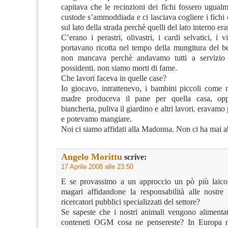
capitava che le recinzioni dei fichi fossero ugualme
custode s’ammoddiada e ci lasciava cogliere i fich
sul lato della strada perchè quelli del lato interno er
C’erano i perastri, olivastri, i cardi selvatici, i v
portavano ricotta nel tempo della mungitura del be
non mancava perchè andavamo tutti a servizio 
possidenti. non siamo morti di fame.
Che lavori faceva in quelle case?
Io giocavo, intrattenevo, i bambini piccoli come
madre produceva il pane per quella casa, op
biancheria, puliva il giardino e altri lavori. eravamo
e potevamo mangiare.
Noi ci siamo affidati alla Madonna. Non ci ha mai 
Angelo Morittu
scrive:
17 Aprile 2008 alle 23:50
E se provassimo a un approccio un pò più laico 
magari affidandone la responsabilità alle nostre 
ricercatori pubblici specializzati del settore?
Se sapeste che i nostri animali vengono aliment
conteneti OGM cosa ne pensereste? In Europa 