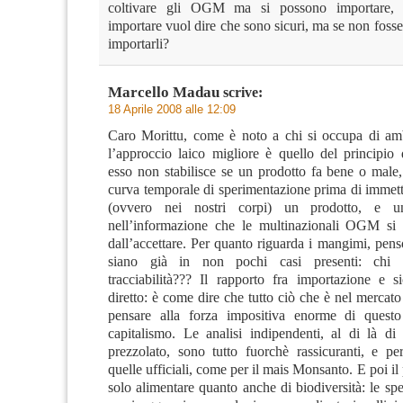
coltivare gli OGM ma si possono importare, 
importare vuol dire che sono sicuri, ma se non fosse
importarli?
Marcello Madau
scrive:
18 Aprile 2008 alle 12:09
Caro Morittu, come è noto a chi si occupa di amb
l’approccio laico migliore è quello del principio 
esso non stabilisce se un prodotto fa bene o male
curva temporale di sperimentazione prima di immett
(ovvero nei nostri corpi) un prodotto, e un
nell’informazione che le multinazionali OGM si
dall’accettare. Per quanto riguarda i mangimi, pe
siano già in non pochi casi presenti: chi
tracciabilità??? Il rapporto fra importazione e 
diretto: è come dire che tutto ciò che è nel mercat
pensare alla forza impositiva enorme di quest
capitalismo. Le analisi indipendenti, al di là d
prezzolato, sono tutto fuorchè rassicuranti, e pe
quelle ufficiali, come per il mais Monsanto. E poi i
solo alimentare quanto anche di biodiversità: le 