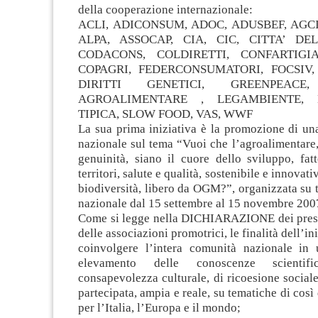
della cooperazione internazionale:
ACLI, ADICONSUM, ADOC, ADUSBEF, AGCI A
ALPA, ASSOCAP, CIA, CIC, CITTA’ DE
CODACONS, COLDIRETTI, CONFARTIGIA
COPAGRI, FEDERCONSUMATORI, FOCSIV
DIRITTI GENETICI, GREENPEACE
AGROALIMENTARE , LEGAMBIENTE, 
TIPICA, SLOW FOOD, VAS, WWF
La sua prima iniziativa è la promozione di un
nazionale sul tema “Vuoi che l’agroalimentare, 
genuinità, siano il cuore dello sviluppo, fat
territori, salute e qualità, sostenibile e innovati
biodiversità, libero da OGM?”, organizzata su tu
nazionale dal 15 settembre al 15 novembre 200
Come si legge nella DICHIARAZIONE dei presi
delle associazioni promotrici, le finalità dell’in
coinvolgere l’intera comunità nazionale in
elevamento delle conoscenze scientif
consapevolezza culturale, di ricoesione social
partecipata, ampia e reale, su tematiche di così
per l’Italia, l’Europa e il mondo;