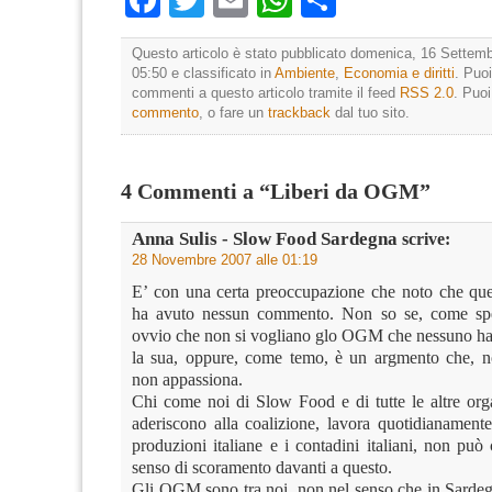
Facebook
Twitter
Email
WhatsApp
Condividi
Questo articolo è stato pubblicato domenica, 16 Settemb
05:50 e classificato in
Ambiente
,
Economia e diritti
. Puoi
commenti a questo articolo tramite il feed
RSS 2.0
. Puo
commento
, o fare un
trackback
dal tuo sito.
4 Commenti a “Liberi da OGM”
Anna Sulis - Slow Food Sardegna
scrive:
28 Novembre 2007 alle 01:19
E’ con una certa preoccupazione che noto che que
ha avuto nessun commento. Non so se, come spe
ovvio che non si vogliano glo OGM che nessuno ha r
la sua, oppure, come temo, è un argmento che, no
non appassiona.
Chi come noi di Slow Food e di tutte le altre org
aderiscono alla coalizione, lavora quotidianamente
produzioni italiane e i contadini italiani, non pu
senso di scoramento davanti a questo.
Gli OGM sono tra noi, non nel senso che in Sardegn