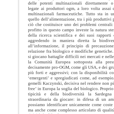
delle potenti multinazionali direttamente o
legate ai produttori ogm, a loro volta assai 
multinazionali farmaceutiche. Tutto sta in u
quello dell’alimentazione, tra i più produttivi 
ciò che costituisce uno dei problemi centrali: 
profitto in questo campo investe la natura ste
della ricerca scientifica e dei suoi rapporti
aggredendo in maniera diretta la biodivers
all’informazione, il principio di precauzione,
relazione fra biologico e modifiche genetiche
si giocano battaglie difficili nei mercati e nel
la Comunità Europea sottoposta alla pres
decisamente pro-OGM, come gli USA, e dei grup
più forti e aggressivi; con la disponibilità c
‘emergenti’ e spregiudicati come, ad esempio,
gemelli Kaczynski, decisiva nel rendere non p
free’ in Europa la soglia del biologico. Proprio
tipicità e della biodiversità la Sardegn
straordinaria da giocare: in difesa di un a
possiamo identificare unicamente come coste 
ma anche come complesso articolato di qualità