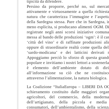
tipicità da difendere.
Persino da proporre, perché no, sul mercat
attivamente e virtuosamente a quella richiest
natura che caratterizza l’immagine e l’aspett
della Sardegna stessa. Pare che in Sardegna, 
meno esplicita, si producano alimenti OGM. Di
registrate negli anni scorsi iniziative comun
messa al bando delle produzioni ‘ogm’: è il ca
‘città del vino’ e di raffinate produzioni ali
oppure di straordinarie realtà come quella de
‘sardo-modicana’ e dei latticini derivati 
Appoggiamo perciò lo sforzo di questa grand
popolare e invitiamo i nostri lettori a sostener
è elemento dell’ambiente dotato di diritt
all’informazione su ciò che ne costituisce
attraverso l’alimentazione, la natura biologica.
La Coalizione “ItaliaEuropa – LIBERI DA O
schieramento costituito dalle maggiori organ
agricoltori, del commercio, della moderna 
dell’artigianato, della piccola e media
consumatori, dell’ambientalismo, della scienza