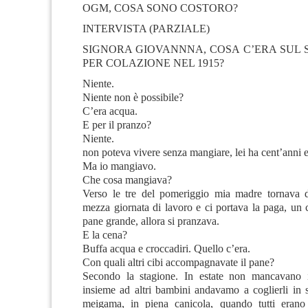
OGM, COSA SONO COSTORO?
INTERVISTA (PARZIALE)
SIGNORA GIOVANNNA, COSA C’ERA SUL
PER COLAZIONE NEL 1915?
Niente.
Niente non è possibile?
C’era acqua.
E per il pranzo?
Niente.
non poteva vivere senza mangiare, lei ha cent’anni e
Ma io mangiavo.
Che cosa mangiava?
Verso le tre del pomeriggio mia madre tornava d
mezza giornata di lavoro e ci portava la paga, un
pane grande, allora si pranzava.
E la cena?
Buffa acqua e croccadiri. Quello c’era.
Con quali altri cibi accompagnavate il pane?
Secondo la stagione. In estate non mancavano i 
insieme ad altri bambini andavamo a coglierli in 
meigama, in piena canicola, quando tutti erano