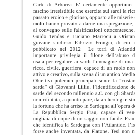
Carte di Arborea. E’ certamente opportuno i
fascino irresistibile che esercita sui sardi la ri
passato eroico e glorioso, opposto alle miserie 
molti hanno provato a darne una spiegazione, 
al convegno sulle falsificazioni ottocentesche
Guido Tendas e Luciano Marrocu a Oristan
giovane studioso Fabrizio Frongia, di cui 
pubblicato nel 2012 Le torri di Atlantid
importante privilegia il filone dell’abuso de
usata per regalare ai sardi l’immagine di una 
ricca, civile, guerriera, capace di un ruolo no
attivo e creativo, sulla scena di un antico Medit
Obiettivi polemici principali sono: la “costan
sarda” di Giovanni Lilliu, l’identificazione d
sarde del secondo millennio a.C. con gli Sharda
non rifiutata, a quanto pare, da archeologi e sto
la fortuna che ha arriso in Sardegna all’opera d
La Repubblica Sergio Frau, capace di ven
migliaia di copie di un saggio non facile. Frau 
che identifica la Sardegna con l’Atlantide, l’i
forse anche inventata, da Platone. Tesi non n