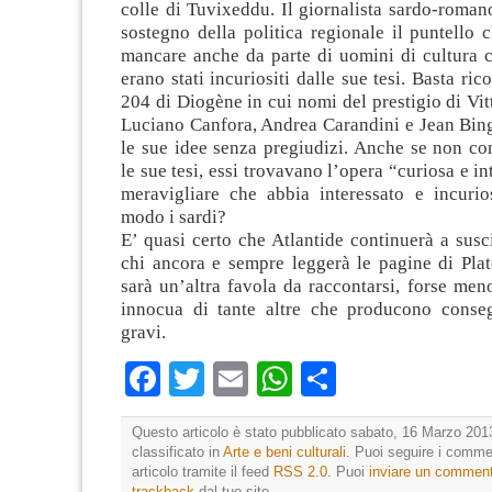
colle di Tuvixeddu. Il giornalista sardo-roman
sostegno della politica regionale il puntello 
mancare anche da parte di uomini di cultura c
erano stati incuriositi dalle sue tesi. Basta ri
204 di Diogène in cui nomi del prestigio di Vitt
Luciano Canfora, Andrea Carandini e Jean Bin
le sue idee senza pregiudizi. Anche se non c
le sue tesi, essi trovavano l’opera “curiosa e i
meravigliare che abbia interessato e incurios
modo i sardi?
E’ quasi certo che Atlantide continuerà a susci
chi ancora e sempre leggerà le pagine di Plat
sarà un’altra favola da raccontarsi, forse me
innocua di tante altre che producono conse
gravi.
Facebook
Twitter
Email
WhatsApp
Condividi
Questo articolo è stato pubblicato sabato, 16 Marzo 2013
classificato in
Arte e beni culturali
. Puoi seguire i comme
articolo tramite il feed
RSS 2.0
. Puoi
inviare un commen
trackback
dal tuo sito.