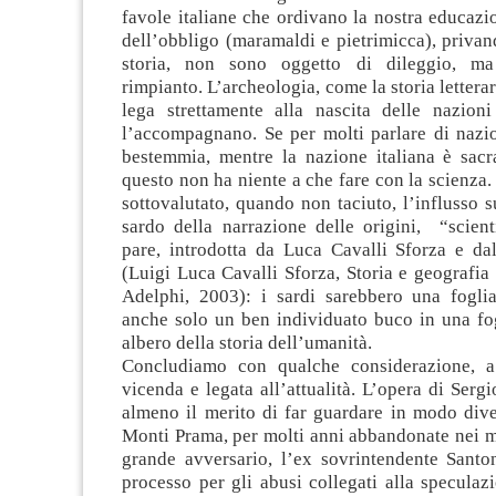
favole italiane che ordivano la nostra educazi
dell’obbligo (maramaldi e pietrimicca), privan
storia, non sono oggetto di dileggio, ma
rimpianto. L’archeologia, come la storia letterar
lega strettamente alla nascita delle nazion
l’accompagnano. Se per molti parlare di nazi
bestemmia, mentre la nazione italiana è sacra
questo non ha niente a che fare con la scienza.
sottovalutato, quando non taciuto, l’influsso 
sardo della narrazione delle origini, “scient
pare, introdotta da Luca Cavalli Sforza e dal
(Luigi Luca Cavalli Sforza, Storia e geografia
Adelphi, 2003): i sardi sarebbero una foglia 
anche solo un ben individuato buco in una fog
albero della storia dell’umanità.
Concludiamo con qualche considerazione, a
vicenda e legata all’attualità. L’opera di Serg
almeno il merito di far guardare in modo dive
Monti Prama, per molti anni abbandonate nei m
grande avversario, l’ex sovrintendente Santon
processo per gli abusi collegati alla speculazi