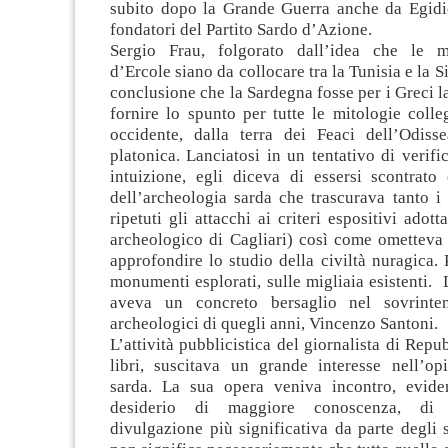
subito dopo la Grande Guerra anche da Egidio
fondatori del Partito Sardo d’Azione.
Sergio Frau, folgorato dall’idea che le m
d’Ercole siano da collocare tra la Tunisia e la Sic
conclusione che la Sardegna fosse per i Greci la
fornire lo spunto per tutte le mitologie colle
occidente, dalla terra dei Feaci dell’Odissea
platonica. Lanciatosi in un tentativo di verifi
intuizione, egli diceva di essersi scontra
dell’archeologia sarda che trascurava tanto i
ripetuti gli attacchi ai criteri espositivi adot
archeologico di Cagliari) così come ometteva 
approfondire lo studio della civiltà nuragica.
monumenti esplorati, sulle migliaia esistenti.
aveva un concreto bersaglio nel sovrinte
archeologici di quegli anni, Vincenzo Santoni.
L’attività pubblicistica del giornalista di Repub
libri, suscitava un grande interesse nell’op
sarda. La sua opera veniva incontro, evide
desiderio di maggiore conoscenza, di u
divulgazione più significativa da parte degli 