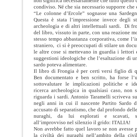
non significa necessariamente che tutto quello 
condiviso. Né che sia necessario supporre che
“Le colonne d’Ercole” sognasse una Sardegn
Questa è stata l’impressione invece degli st
archeologia e di altri intellettuali sardi. Di f
del libro, vissuto in parte, con una reazione mo
stesso tempo abbastanza corporativa, come l’i
straniero, ci si è preoccupati di stilare un doc
le altre cose si mettevano in guardia i lettori 
suggestioni ideologiche che l’esaltazione di u
sardo poteva alimentare.
Il libro di Frongia è per certi versi figlio di
Ben documentato e ben scritto, ha forse l’u
sottovalutare le implicazioni politiche e id
ricerca archeologica in qualsiasi caso, non 
riguarda i sardi. Antonio Taramelli scriveva s
negli anni in cui il nascente Partito Sardo 
accusato di separatismo, che dal profondo delle 
nuraghi, da lui esplorati e scavati, se
all’improvviso nel silenzio il grido: ITALIA!
Non avrebbe fatto quel lavoro se non avesse p
la civiltà dei nuraghi nell’ambito della civi