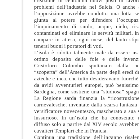
creazione di centomila nuovi posti di lavor
problemi dell’industria nel Sulcis. O anche 
l’opposizione avrebbe condotto una lotta se
giunta al potere per difendere l’occupaz
l’inquinamento di suolo, acque, cielo, ris
contaminati ed eliminare le servitù militari, in
campare in attesa, ogni mese, del lauto stipe
tenersi buoni i portatori di voti.
L’isola è ridotta talmente male da essere u
ottimo deposito delle fole e delle invenzi
Cristoforo Colombo sputtanato dalla ne
“scoperta” dell’America da parte degli eredi d
azteche e inca, che tutto desideravano fuorchè
da avidi avventurieri europei, può benissimo
Sardegna, come sostiene una “studiosa” spagn
La Regione sarda finanzia la “ricostruzion
carnevalesche, inventate dalla scarsa fantasi
versificatore novecentesco, mascherato a sua 
lussurioso. In un’isola che ha conosciuto 
diffuso solo a partire dal XIV secolo avrebbe
cavalieri Templari che in Francia.
Continua una tradizione dell’inganno risale