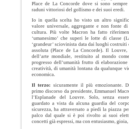
Place de La Concorde dove si sono sempre t
raduni vittoriosi del gollismo e dei suoi eredi.
Io in quella scelta ho visto un altro signifi
valore universale, aggregante e non fonte di 
cultura. Più volte Macron ha fatto riferim
‘umanesimo’ che superi le lotte di classe (La
‘grandeur’ sciovinista data dai luoghi costruiti
assoluta (Place de La Concorde). Il Louvre,
dell’arte mondiale, restituito al mondo com
progresso dell’umanità frutto di elaborazione i
creatività, di umanità lontana da qualunque v
economica.
Il terzo:
sicuramente il più emozionante. D
primo discorso da presidente, Emmanuel Macr
l’Esplanade del Louvre. Solo, senza esser
guardato a vista da alcuna guardia del corp
sicurezza, ha attraversato a piedi la piazza pe
palco dal quale si è poi rivolto ai suoi elett
concetti già espressi, ma con entusiasmo, gioi