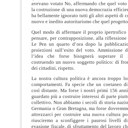
avevano votato No, affermando che quel voto
la costruzione di una nuova democrazia effici
ha bellamente ignorato tutti gli altri aspetti di 
nuovo e inedito autoritarismo che quel progett
Quel modo di affermare il proprio ipertrofico
pensare, per contrapposizione, alla riflessione
Le Pen un quarto d’ora dopo la pubblicazio
proiezioni sull’esito del voto. Ammissione de
l’idea che forse bisognerà superare il 
costruendo un nuovo soggetto politico: di fron
dei cittadini, rispetto.
La nostra cultura politica è ancora troppo lo
comportamenti. Fa specie che un coetaneo d
così distante. Ma forse i nostri primi 156 ann
guardato più a costruire interessi di parte piut
collettivo. Non abbiamo i secoli di storia nazio
Germania o Gran Bretagna, ma forse dovremm
attrezzarci per costruire una nuova cultura pol
riusciremo a sconfiggere i paurosi livelli di
evasione fiscale, di sfruttamento del lavoro ch