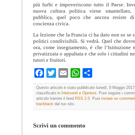
più furbi e impoveriscono tutto il Paese. Inv
nuova cultura politica viene smantellato,
pubblica, quel poco che ancora resiste d
coscienza civica.
La lezione che la Francia ci ha dato non so se si
politici condivisibili. Si vedrà. Quel che dov
ora, come insegnamento, è che l’Istituzione 
privatizzata o appaltata e che solo i cittadini ne
tutori e fruitori.
Facebook
Twitter
Email
WhatsApp
Condividi
Questo articolo è stato pubblicato lunedì, 8 Maggio 2017 
classificato in
Interventi e Opinioni
. Puoi seguire i comm
articolo tramite il feed
RSS 2.0
. Puoi
inviare un commen
trackback
dal tuo sito.
Scrivi un commento