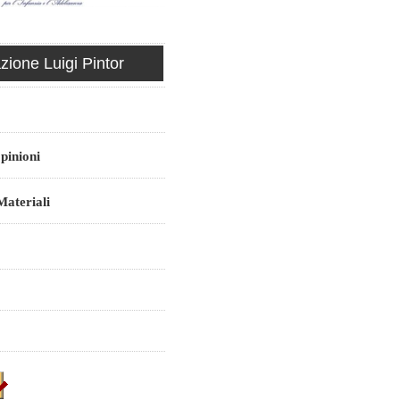
ione Luigi Pintor
pinioni
ateriali