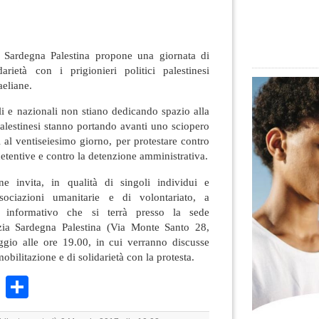
a Sardegna Palestina propone una giornata di
rietà con i prigionieri politici palestinesi
aeliane.
i e nazionali non stiano dedicando spazio alla
 palestinesi stanno portando avanti uno sciopero
i al ventiseiesimo giorno, per protestare contro
etentive e contro la detenzione amministrativa.
ne invita, in qualità di singoli individui e
ssociazioni umanitarie e di volontariato, a
ro informativo che si terrà presso la sede
izia Sardegna Palestina (Via Monte Santo 28,
ggio alle ore 19.00, in cui verranno discusse
obilitazione e di solidarietà con la protesta.
k
r
ail
WhatsApp
Condividi