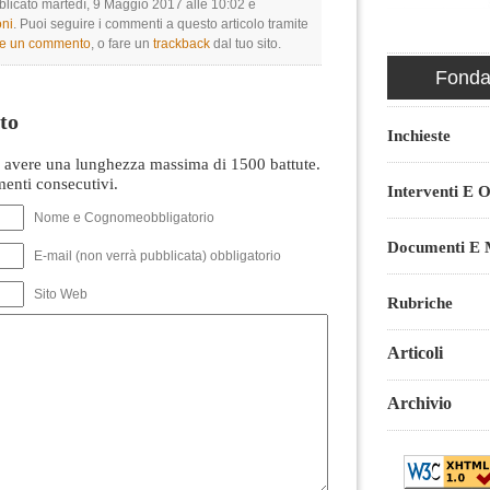
bblicato martedì, 9 Maggio 2017 alle 10:02 e
ni
. Puoi seguire i commenti a questo articolo tramite
re un commento
, o fare un
trackback
dal tuo sito.
Fondaz
to
Inchieste
avere una lunghezza massima di 1500 battute.
nti consecutivi.
Interventi E O
Nome e Cognomeobbligatorio
Documenti E M
E-mail (non verrà pubblicata) obbligatorio
Sito Web
Rubriche
Articoli
Archivio