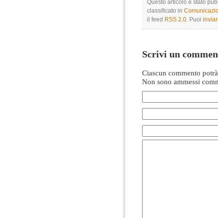
Questo articolo è stato pu
classificato in
Comunicazio
il feed
RSS 2.0
. Puoi
invia
Scrivi un commen
Ciascun commento potrà 
Non sono ammessi comme