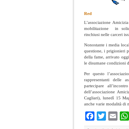
Red
L’associazione Amicizi
mobilitazione in solida
rinchiusi nelle carceri isr
Nonostante i media local
questione, i prigionieri
della fame, arrivato ogg
le disumane condizioni d
Per questo l’associazio
rappresentanti delle a
partecipare all’incont
dell’associazione Amic
Cagliari), lunedì 15 Ma
anche varie modalità di m
Faceboo
Twitte
Em