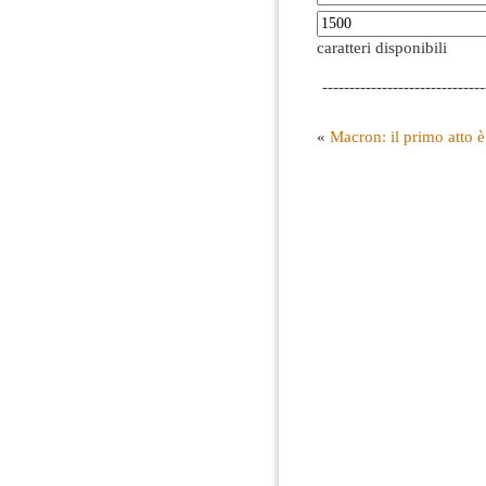
caratteri disponibili
------------------------------
«
Macron: il primo atto è