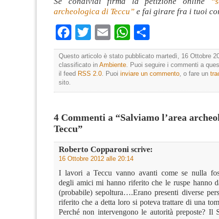
Se condividi firma la petizione online
“s
archeologica di Teccu”
e fai girare fra i tuoi co
Facebook
Twitter
Email
WhatsApp
Condividi
Questo articolo è stato pubblicato martedì, 16 Ottobre 2
classificato in
Ambiente
. Puoi seguire i commenti a quest
il feed
RSS 2.0
. Puoi
inviare un commento
, o fare un
tr
sito.
4 Commenti a “Salviamo l’area archeol
Teccu”
Roberto Copparoni
scrive:
16 Ottobre 2012 alle 20:14
I lavori a Teccu vanno avanti come se nulla fo
degli amici mi hanno riferito che le ruspe hanno 
(probabile) sepoltura….Erano presenti diverse pe
riferito che a detta loro si poteva trattare di una t
Perché non intervengono le autorità preposte? Il 