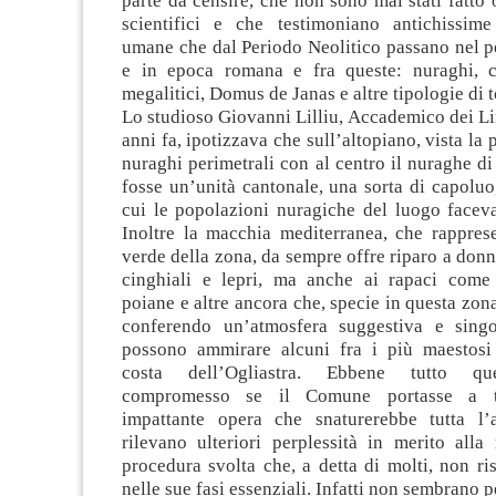
parte da censire, che non sono mai stati fatto 
scientifici e che testimoniano antichissime
umane che dal Periodo Neolitico passano nel p
e in epoca romana e fra queste: nuraghi, c
megalitici, Domus de Janas e altre tipologie di 
Lo studioso Giovanni Lilliu, Accademico dei Lin
anni fa, ipotizzava che sull’altopiano, vista la 
nuraghi perimetrali con al centro il nuraghe d
fosse un’unità cantonale, una sorta di capoluog
cui le popolazioni nuragiche del luogo faceva
Inoltre la macchia mediterranea, che rappres
verde della zona, da sempre offre riparo a donno
cinghiali e lepri, ma anche ai rapaci come 
poiane e altre ancora che, specie in questa zona
conferendo un’atmosfera suggestiva e singo
possono ammirare alcuni fra i più maestosi
costa dell’Ogliastra. Ebbene tutto qu
compromesso se il Comune portasse a t
impattante opera che snaturerebbe tutta l’a
rilevano ulteriori perplessità in merito alla 
procedura svolta che, a detta di molti, non ri
nelle sue fasi essenziali. Infatti non sembrano p