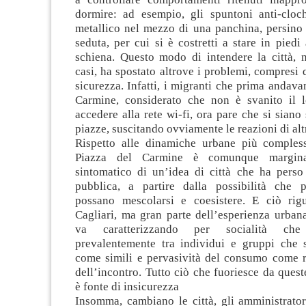
dormire: ad esempio, gli spuntoni anti-cloch
metallico nel mezzo di una panchina, persino
seduta, per cui si è costretti a stare in pied
schiena. Questo modo di intendere la città, n
casi, ha spostato altrove i problemi, compresi q
sicurezza. Infatti, i migranti che prima andava
Carmine, considerato che non è svanito il 
accedere alla rete wi-fi, ora pare che si siano 
piazze, suscitando ovviamente le reazioni di altr
Rispetto alle dinamiche urbane più compless
Piazza del Carmine è comunque margina
sintomatico di un’idea di città che ha perso
pubblica, a partire dalla possibilità che 
possano mescolarsi e coesistere. E ciò rig
Cagliari, ma gran parte dell’esperienza urbana
va caratterizzando per socialità che
prevalentemente tra individui e gruppi che 
come simili e pervasività del consumo come r
dell’incontro. Tutto ciò che fuoriesce da queste
è fonte di insicurezza
Insomma, cambiano le città, gli amministrato