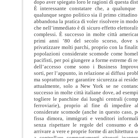
dopo aver spiegato loro le ragioni di questa dis
È interessante constatare che, a qualunque 
qualunque segno politico sia il primo cittadino 
abbandona la pratica di voler risolvere in modo
che nell’immediato è di sicuro effetto elettoral
complessi. È successo in molte città american
primi anni ’80 del secolo scorso, dove s
privatizzare molti parchi, proprio con la finali
popolazioni considerate scomode come homel
pacifisti, per poi giungere a forme estreme di 
dell’accesso come sono i Business Improvem
sorti, per l’appunto, in relazione ai diffusi pro
ma soprattutto per garantire sicurezza ai reside
attualmente, solo a New York se ne contano
successo in molte città italiane dove, ad esempio
togliere le panchine dai luoghi centrali (comp
ferroviarie), proprio al fine di impedire a
considerate scomode (anche in questo caso, pe
fissa dimora, immigrati e venditori informali
senza rispettare le regole del consumo e d
arrivare a vere e proprie forme di architettura os
a controllare comportamenti ritenuti inappro