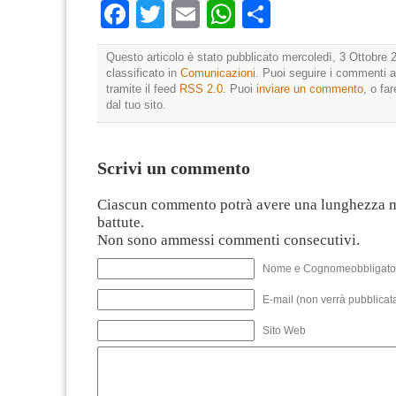
Facebook
Twitter
Email
WhatsApp
Condividi
Questo articolo è stato pubblicato mercoledì, 3 Ottobre 
classificato in
Comunicazioni
. Puoi seguire i commenti a
tramite il feed
RSS 2.0
. Puoi
inviare un commento
, o fa
dal tuo sito.
Scrivi un commento
Ciascun commento potrà avere una lunghezza 
battute.
Non sono ammessi commenti consecutivi.
Nome e Cognomeobbligato
E-mail (non verrà pubblicata
Sito Web