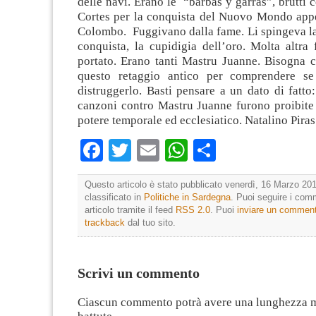
delle navi. Erano le “barbas y garras”, brutti c
Cortes per la conquista del Nuovo Mondo app
Colombo. Fuggivano dalla fame. Li spingeva la
conquista, la cupidigia dell’oro. Molta altra
portato. Erano tanti Mastru Juanne. Bisogna 
questo retaggio antico per comprendere se 
distruggerlo. Basti pensare a un dato di fatto
canzoni contro Mastru Juanne furono proibite 
potere temporale ed ecclesiatico. Natalino Piras
Facebook
Twitter
Email
WhatsApp
Condividi
Questo articolo è stato pubblicato venerdì, 16 Marzo 201
classificato in
Politiche in Sardegna
. Puoi seguire i com
articolo tramite il feed
RSS 2.0
. Puoi
inviare un commen
trackback
dal tuo sito.
Scrivi un commento
Ciascun commento potrà avere una lunghezza 