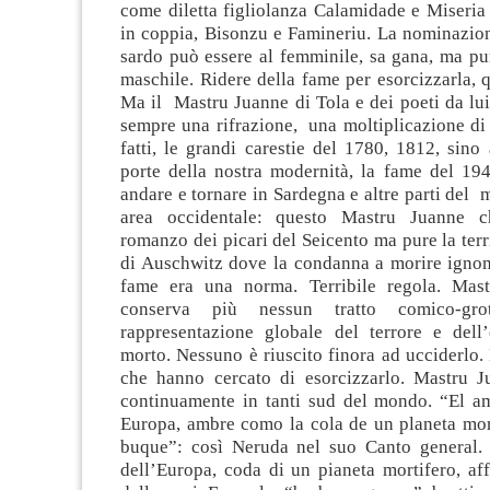
come diletta figliolanza Calamidade e Miseria
in coppia, Bisonzu e Famineriu. La nominazion
sardo può essere al femminile, sa gana, ma pu
maschile. Ridere della fame per esorcizzarla, qu
Ma il Mastru Juanne di Tola e dei poeti da lui
sempre una rifrazione, una moltiplicazione di
fatti, le grandi carestie del 1780, 1812, sino 
porte della nostra modernità, la fame del 19
andare e tornare in Sardegna e altre parti del 
area occidentale: questo Mastru Juanne c
romanzo dei picari del Seicento ma pure la terr
di Auschwitz dove la condanna a morire igno
fame era una norma. Terribile regola. Mas
conserva più nessun tratto comico-gro
rappresentazione globale del terrore e dell
morto. Nessuno è riuscito finora ad ucciderlo.
che hanno cercato di esorcizzarlo. Mastru J
continuamente in tanti sud del mondo. “El a
Europa, ambre como la cola de un planeta mor
buque”: così Neruda nel suo Canto general.
dell’Europa, coda di un pianeta mortifero, aff