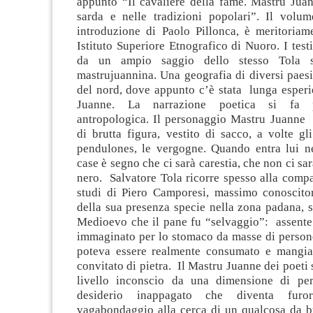
appunto “Il cavaliere della fame. Mastru Juan
sarda e nelle tradizioni popolari”. Il volu
introduzione di Paolo Pillonca, è meritoriame
Istituto Superiore Etnografico di Nuoro. I test
da un ampio saggio dello stesso Tola su
mastrujuannina. Una geografia di diversi paes
del nord, dove appunto c’è stata lunga esper
Juanne. La narrazione poetica si fa 
antropologica. Il personaggio Mastru Juanne è
di brutta figura, vestito di sacco, a volte g
pendulones, le vergogne. Quando entra lui ne
case è segno che ci sarà carestia, che non ci sa
nero. Salvatore Tola ricorre spesso alla comp
studi di Piero Camporesi, massimo conoscito
della sua presenza specie nella zona padana, 
Medioevo che il pane fu “selvaggio”: assente
immaginato per lo stomaco da masse di person
poteva essere realmente consumato e mangia
convitato di pietra. Il Mastru Juanne dei poeti 
livello inconscio da una dimensione di pe
desiderio inappagato che diventa furo
vagabondaggio alla cerca di un qualcosa da bu