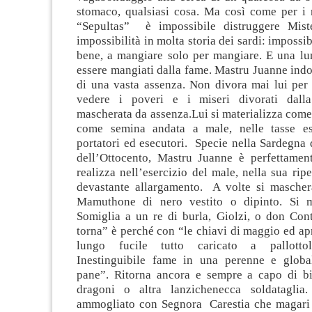
stomaco, qualsiasi cosa. Ma così come per i r
“Sepultas” è impossibile distruggere Mist
impossibilità in molta storia dei sardi: impossi
bene, a mangiare solo per mangiare. E una l
essere mangiati dalla fame. Mastru Juanne ind
di una vasta assenza. Non divora mai lui per 
vedere i poveri e i miseri divorati dall
mascherata da assenza.Lui si materializza come
come semina andata a male, nelle tasse e
portatori ed esecutori. Specie nella Sardegna 
dell’Ottocento, Mastru Juanne è perfettament
realizza nell’esercizio del male, nella sua ripe
devastante allargamento. A volte si masche
Mamuthone di nero vestito o dipinto. Si 
Somiglia a un re di burla, Giolzi, o don Co
torna” è perché con “le chiavi di maggio ed apri
lungo fucile tutto caricato a pallottol
Inestinguibile fame in una perenne e globa
pane”. Ritorna ancora e sempre a capo di bir
dragoni o altra lanzichenecca soldataglia.
ammogliato con Segnora Carestia che magari 