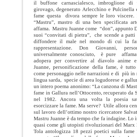
il buffone carnascialesco, imbroglione di 
girovago, degenerato Arlecchino e Pulcinella 
fame questa divora sempre le loro viscere.
“Mastru”, mastro di una ben specificata ar
affama. Mastru Juanne come “don”, appunto D
suoi “convitati di pietra”, che scende a patti
diffondere il male nel mondo di cui la fa
rappresentazione. Don Giovanni, perso
universalmente conosciuto, è pure affamat
adopera per convertire al diavolo anime e
Juanne, personificazione della fame, è tutto
come personaggio nelle narrazioni e di più in
lingua sarda, specie di area logudorese e gallur
un intero poema anonimo: “La canzona di Mastr
fame in Gallura nell’Ottocento, recuperato da 
nel 1982. Ancora una volta la poesia sat
esorcizzare la fame. Ma serve? Utile allora cent
sul lavoro dell’ottimo nostro ricercatore Salva
Mastru Juanne è da tempo che fa indagine. Lo i
quasi come gli utopisti rivoluzionari del Marx 
Tola antologizza 18 pezzi poetici sulla fame 