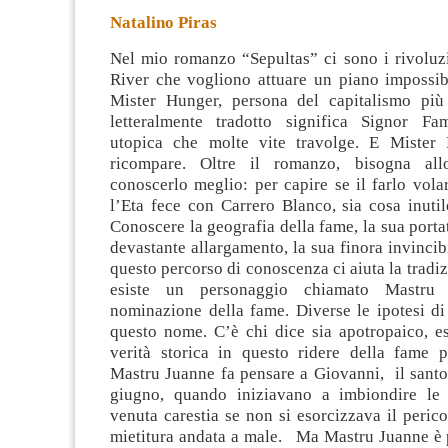
Natalino Piras
Nel mio romanzo “Sepultas” ci sono i rivoluz
River che vogliono attuare un piano impossibi
Mister Hunger, persona del capitalismo più
letteralmente tradotto significa Signor Fa
utopica che molte
vite travolge. E Mister
ricompare. Oltre il romanzo, bisogna all
conoscerlo meglio: per capire se il farlo vola
l’Eta fece con Carrero Blanco, sia cosa inuti
Conoscere la geografia della fame, la sua portat
devastante allargamento, la sua finora invincibi
questo percorso di conoscenza ci aiuta la tradi
esiste un personaggio chiamato Mastru
nominazione della fame. Diverse le ipotesi di
questo nome. C’è chi dice sia apotropaico, es
verità storica in questo ridere della fame pe
Mastru Juanne fa pensare a Giovanni, il santo 
giugno, quando iniziavano a imbiondire le 
venuta carestia se non si esorcizzava il perico
mietitura andata a male. Ma Mastru Juanne è 