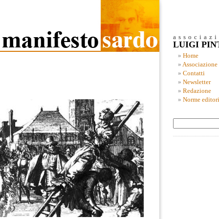
associaz
LUIGI PI
Home
Associazione
Contatti
Newsletter
Redazione
Norme editori