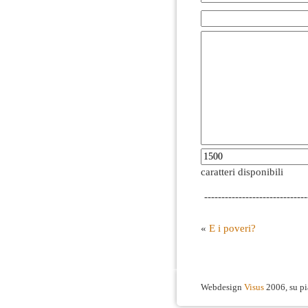
caratteri disponibili
------------------------------
«
E i poveri?
Webdesign
Visus
2006, su p