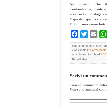
Noi diciamo che Alem
Controriforma, mente e 
accettando di dialogare e
È questa capacità eretica 
E dobbiamo essere forti.
Faceboo
Twitte
Em
Questo articolo è stato pu
classificato in
Partecipazi
articolo tramite il feed
RSS 
dal tuo sito.
Scrivi un commen
Ciascun commento potrà 
Non sono ammessi comme