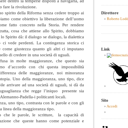
re dentro la temperie disposti a navigarla, ad
 fare la rivoluzione.
Direttore
o spirito della Riforma senza cedere troppo ai
bbiamo come obiettivo la liberazione dell’uomo
Roberto Lod
ome fatto concreto nella Storia. Per rendere
tratta, cosa che attiene allo Spirito, dobbiamo
o Spirito dà: il dialogo se dialogo, la dialettica
ro ci vede perdenti. La contingenza storica ci
e come giustezza quanto gli altri ci imputano
Link
ello di credere in una società di uguali.
ffusa in molte maggioranze, che questo sia
amo d’accordo con chi questa impossibilità
ifferenza delle maggioranze, noi minoranza
’utopia. Uno della maggioranza, uno tipo, dice
le arrivare ad una società di uguali, si dà da
suguaglianza che regge l’iniquo presente sia
 Alemanno-Padella-i politicanti locali.
Sito
za, uno tipo, contrasta con le parole e con gli
Accedi
 la linea della maggioranza tipo.
he le parole, le scritture, la capacità di
zazione che queste hanno come potenziale e