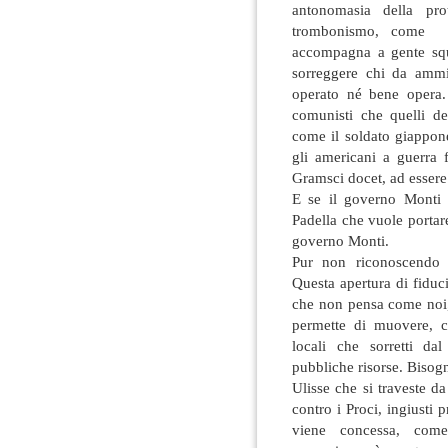
antonomasia della pro
trombonismo, come art
accompagna a gente squ
sorreggere chi da ammi
operato né bene opera.
comunisti che quelli del
come il soldato giappon
gli americani a guerra
Gramsci docet, ad essere
E se il governo Monti
Padella che vuole porta
governo Monti.
Pur non riconoscendo 
Questa apertura di fiduc
che non pensa come noi, 
permette di muovere, co
locali che sorretti da
pubbliche risorse. Bisog
Ulisse che si traveste d
contro i Proci, ingiusti p
viene concessa, come