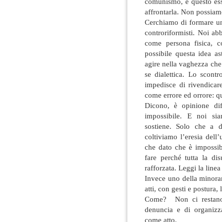
comunismo, è questo esse
affrontarla. Non possiamo
Cerchiamo di formare un
controriformisti. Noi a
come persona fisica, c
possibile questa idea as
agire nella vaghezza che l
se dialettica. Lo scont
impedisce di rivendicar
come errore ed orrore: qu
Dicono, è opinione di
impossibile. E noi si
sostiene. Solo che a d
coltiviamo l’eresia dell
che dato che è impossibi
fare perché tutta la di
rafforzata. Leggi la linea
Invece uno della minoran
atti, con gesti e postura,
Come? Non ci restano c
denuncia e di organiz
come atto.