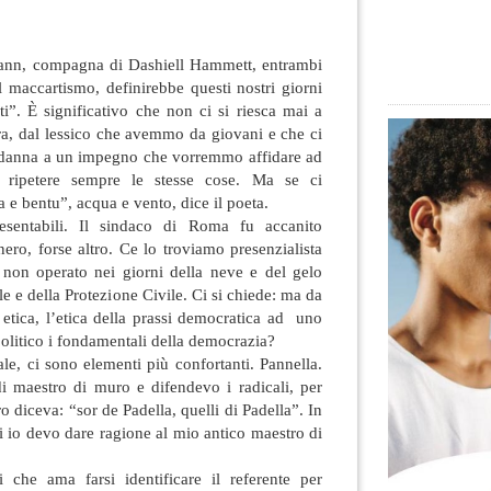
ann, compagna di Dashiell Hammett, entrambi
l maccartismo, definirebbe questi nostri giorni
i”. È significativo che non ci si riesca mai a
rra, dal lessico che avemmo
da giovani e che ci
ndanna a un impegno che vorremmo affidare ad
i ripetere sempre le stesse cose. Ma se ci
 e bentu”, acqua e vento, dice il poeta.
sentabili. Il sindaco di Roma fu accanito
nero, forse altro. Ce lo troviamo presenzialista
o non operato nei giorni della neve e del gelo
le e della Protezione Civile. Ci si chiede: ma da
etica, l’etica della prassi democratica ad uno
olitico i fondamentali della democrazia?
le, ci sono elementi più confortanti. Pannella.
 maestro di muro e difendevo i radicali, per
o diceva: “sor de Padella, quelli di Padella”. In
i io devo dare ragione al mio antico maestro di
che ama farsi identificare il referente per