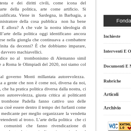
testa e dei diritti civili, come icona del
e della politica, arte come artificio. Si
alificata. Viene in Sardegna, in Barbagia, a
Fondaz
nistratore della cosa pubblica non ha bene
 E allora? A che vale la nostra ideologia di
l’arte della politica oggi identificano ancora
Inchieste
ese nella giungla che continuava a combattere
 finita da decenni? È che dobbiamo imparare,
Interventi E O
 davvero machiavellici.
 dice no al trombonismo di Alemanno simil
re a Roma le Olimpiadi del 2020, noi siamo col
Documenti E M
al governo Monti millantata autorevolezza.
Rubriche
ia a gente che non è come noi, diversa da noi,
che ha pratica politica diversa dalla nostra, ci
Articoli
n autorevolezza, giusta critica ai politicanti
l trombone Padella fanno cattivo uso delle
na cioè essere dentro il tempo dei furfanti come
Archivio
a medicante per meglio organizzare la vendetta
retendenti al trono. L’arte della politica che ci
 comunisti che fanno rivendicazione di