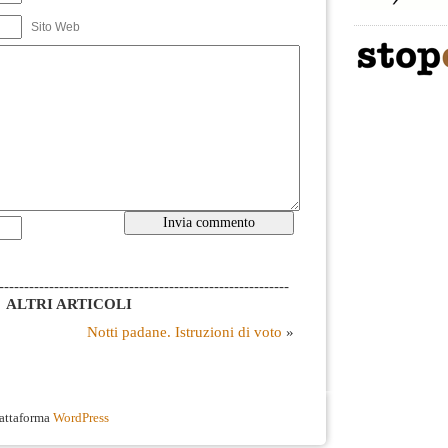
Sito Web
----------------------------------------------------------
ALTRI ARTICOLI
Notti padane. Istruzioni di voto
»
iattaforma
WordPress