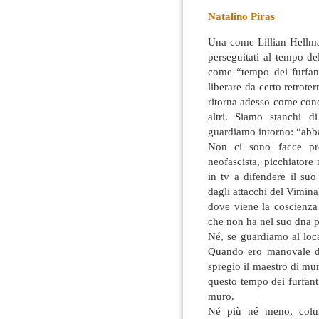
Natalino Piras
Una come Lillian Hellm
perseguitati al tempo de
come “tempo dei furfant
liberare da certo retrote
ritorna adesso come co
altri. Siamo stanchi d
guardiamo intorno: “abba
Non ci sono facce pre
neofascista, picchiatore 
in tv a difendere il su
dagli attacchi del Vimina
dove viene la coscienza 
che non ha nel suo dna p
Né, se guardiamo al loca
Quando ero manovale di
spregio il maestro di mur
questo tempo dei furfant
muro.
Né più né meno, colui 