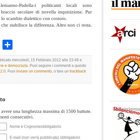
anno-Padella-i politicanti locali sono
braccio secolare di novella inquisizione. Pur
 lo scambio dialettico con costoro.
che stabilisce la differenza. Altro non ci resta.
k
r
ail
WhatsApp
Condividi
bblicato mercoledì, 15 Febbraio 2012 alle 23:46 e
one e democrazia
. Puoi seguire i commenti a questo
2.0
. Puoi
inviare un commento
, o fare un
trackback
to
avere una lunghezza massima di 1500 battute.
nti consecutivi.
Nome e Cognomeobbligatorio
E-mail (non verrà pubblicata) obbligatorio