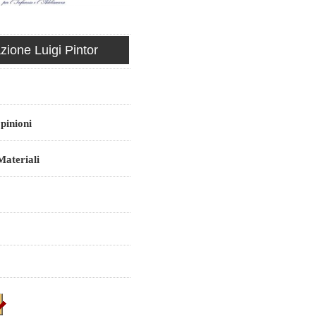
ione Luigi Pintor
pinioni
ateriali